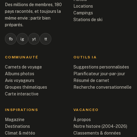
Des millions de membres, 180
Locations
pays racontés, et toujours la
Campings
même envie : partir bien
Stations de ski
préparés.
fb
ig
yt
tt
COMMUNAUTÉ
OUTILS IA
Carnets de voyage
Suggestions personnalisées
Albums photos
Planificateur jour-par-jour
Avis voyageurs
Résumé de carnet
Groupes thématiques
Recherche conversationnelle
Carte interactive
INSPIRATIONS
VACANCEO
Magazine
À propos
Destinations
Notre histoire (2004-2026)
Climat & météo
Classements & données