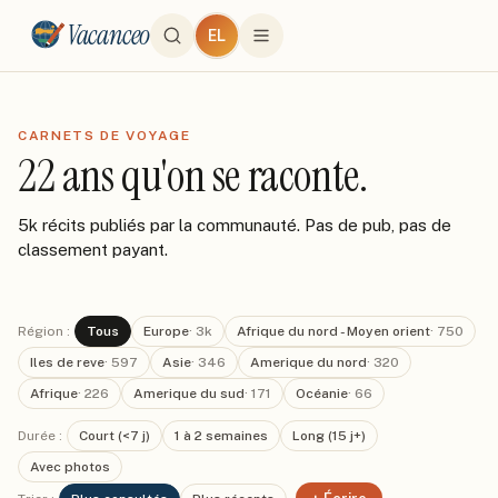
Vacanceo
EL
CARNETS DE VOYAGE
22 ans qu'on se raconte.
5k récits publiés par la communauté. Pas de pub, pas de
classement payant.
Région :
Tous
Europe
·
3k
Afrique du nord - Moyen orient
·
750
Iles de reve
·
597
Asie
·
346
Amerique du nord
·
320
Afrique
·
226
Amerique du sud
·
171
Océanie
·
66
Durée :
Court (<7 j)
1 à 2 semaines
Long (15 j+)
Avec photos