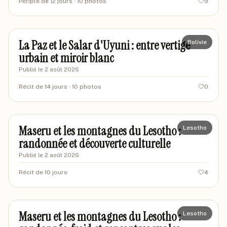
Périple de 12 jours
· 10 photos
9
marclyon42
MA
La Paz et le Salar d'Uyuni : entre vertige
Bolivie
urbain et miroir blanc
Publié le
2 août 2026
Récit de 14 jours
· 10 photos
0
mariegrimpeur87
MA
Maseru et les montagnes du Lesotho :
Lesotho
randonnée et découverte culturelle
Publié le
2 août 2026
Récit de 10 jours
4
jeanluc-voyageur
JV
Maseru et les montagnes du Lesotho :
Lesotho