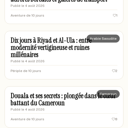
Publié le
4 août 2026
Aventure de 10 jours
1
marievoyages82
MA
Dix jours à Riyad et Al-Ula : entre
Arabie Saoudite
modernité vertigineuse et ruines
millénaires
Publié le
4 août 2026
Périple de 10 jours
2
marieexplore92
MA
Douala et ses secrets : plongée dans le cœur
Cameroun
battant du Cameroun
Publié le
4 août 2026
Aventure de 10 jours
8
marinenyc2024
MA