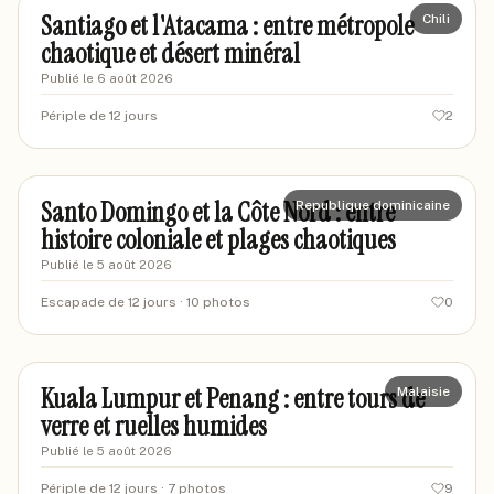
Santiago et l'Atacama : entre métropole
Chili
chaotique et désert minéral
Publié le
6 août 2026
Périple de 12 jours
2
marcust-74
M7
Santo Domingo et la Côte Nord : entre
Republique dominicaine
histoire coloniale et plages chaotiques
Publié le
5 août 2026
Escapade de 12 jours
· 10 photos
0
marcpoitras
MA
Kuala Lumpur et Penang : entre tours de
Malaisie
verre et ruelles humides
Publié le
5 août 2026
Périple de 12 jours
· 7 photos
9