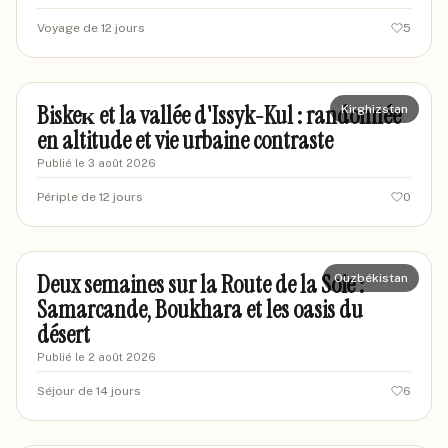
Voyage de 12 jours
5
marionvoyage42
MA
Biskeк et la vallée d'Issyk-Kul : randonnée
Kirghizstan
en altitude et vie urbaine contraste
Publié le
3 août 2026
Périple de 12 jours
0
sophievoyages
SO
Deux semaines sur la Route de la Soie :
Ouzbékistan
Samarcande, Boukhara et les oasis du
désert
Publié le
2 août 2026
Séjour de 14 jours
6
sandravoyages
SA