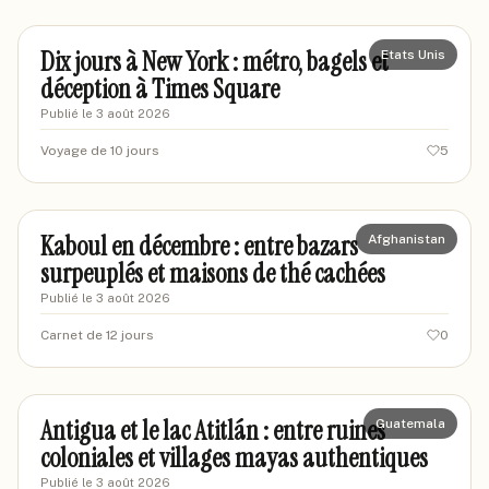
Dix jours à New York : métro, bagels et
Etats Unis
déception à Times Square
Publié le
3 août 2026
Voyage de 10 jours
5
thomask-voyages
TV
Kaboul en décembre : entre bazars
Afghanistan
surpeuplés et maisons de thé cachées
Publié le
3 août 2026
Carnet de 12 jours
0
marcusv-voyageur
MV
Antigua et le lac Atitlán : entre ruines
Guatemala
coloniales et villages mayas authentiques
Publié le
3 août 2026