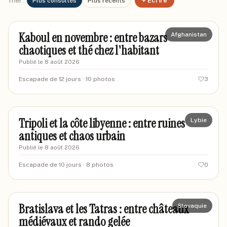
+ Écrire
Trier :
Plus consultés
Plus récents
marinefromlyon
MA
Kaboul en novembre : entre bazars
Afghanistan
chaotiques et thé chez l'habitant
Publié le
8 août 2026
Escapade de 12 jours
· 10 photos
3
sarahnomade87
SA
Tripoli et la côte libyenne : entre ruines
Lybie
antiques et chaos urbain
Publié le
8 août 2026
Escapade de 10 jours
· 8 photos
0
marcaventures
MA
Bratislava et les Tatras : entre châteaux
Slovaquie
médiévaux et rando gelée