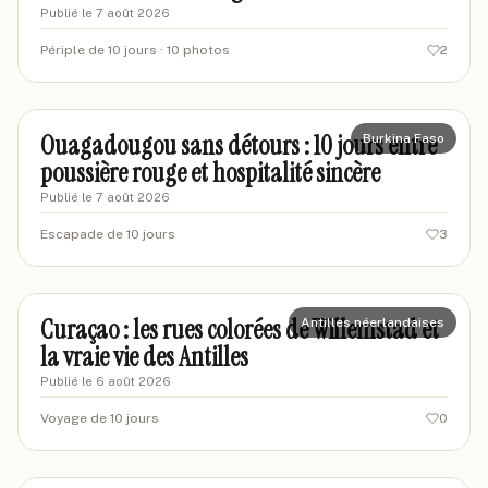
Publié le
7 août 2026
Périple de 10 jours
· 10 photos
2
mariondakar42
MA
Ouagadougou sans détours : 10 jours entre
Burkina Faso
poussière rouge et hospitalité sincère
Publié le
7 août 2026
Escapade de 10 jours
3
marievoyage87
MA
Curaçao : les rues colorées de Willemstad et
Antilles néerlandaises
la vraie vie des Antilles
Publié le
6 août 2026
Voyage de 10 jours
0
marcantoine-lyon
ML