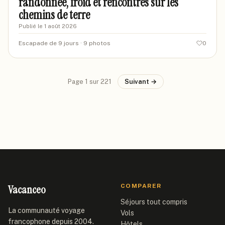
randonnée, froid et rencontres sur les
chemins de terre
Publié le
1 août 2026
Escapade de 9 jours
· 9 photos
0
Page
1
sur
221
Suivant →
Vacanceo
COMPARER
Séjours tout compris
La communauté voyage
Vols
francophone depuis 2004.
Hôtels