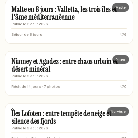
Malte en 8 jours : Valletta, les trois îles et
Malte
l'âme méditerranéenne
Publié le
2 août 2026
Séjour de 8 jours
6
marceltreix
MA
Niamey et Agadez : entre chaos urbain et
Niger
désert minéral
Publié le
2 août 2026
Récit de 14 jours
· 7 photos
0
marienord42
MA
Îles Lofoten : entre tempête de neige et
Norvège
silence des fjords
Publié le
2 août 2026