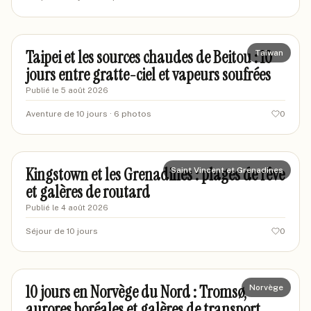
marcand-travels
MT
Taipei et les sources chaudes de Beitou : 10
Taiwan
jours entre gratte-ciel et vapeurs soufrées
Publié le
5 août 2026
Aventure de 10 jours
· 6 photos
0
marcvoyageur87
MA
Kingstown et les Grenadines : plages de rêve
Saint Vincent et Grenadines
et galères de routard
Publié le
4 août 2026
Séjour de 10 jours
0
marcgv-lille
ML
10 jours en Norvège du Nord : Tromsø,
Norvège
aurores boréales et galères de transport