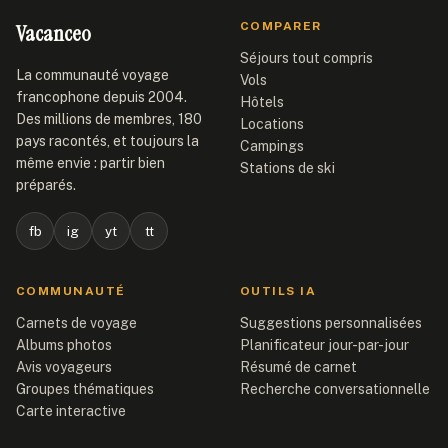
Vacanceo
COMPARER
Séjours tout compris
La communauté voyage
Vols
francophone depuis 2004.
Hôtels
Des millions de membres, 180
Locations
pays racontés, et toujours la
Campings
même envie : partir bien
Stations de ski
préparés.
fb
ig
yt
tt
COMMUNAUTÉ
OUTILS IA
Carnets de voyage
Suggestions personnalisées
Albums photos
Planificateur jour-par-jour
Avis voyageurs
Résumé de carnet
Groupes thématiques
Recherche conversationnelle
Carte interactive