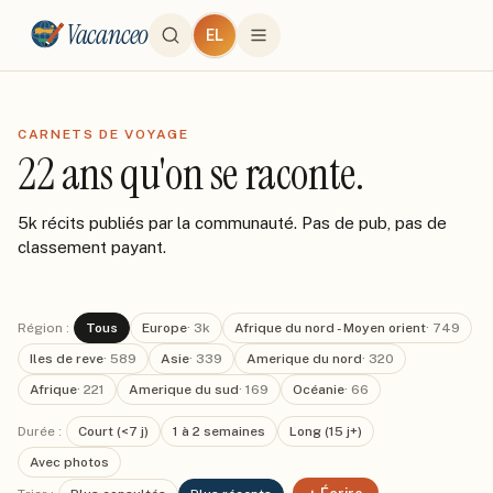
Vacanceo
EL
CARNETS DE VOYAGE
22 ans qu'on se raconte.
5k récits publiés par la communauté. Pas de pub, pas de
classement payant.
Région :
Tous
Europe
·
3k
Afrique du nord - Moyen orient
·
749
Iles de reve
·
589
Asie
·
339
Amerique du nord
·
320
Afrique
·
221
Amerique du sud
·
169
Océanie
·
66
Durée :
Court (<7 j)
1 à 2 semaines
Long (15 j+)
Avec photos