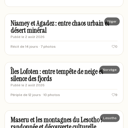
marceltreix
MA
Niamey et Agadez : entre chaos urbain et
Niger
désert minéral
Publié le
2 août 2026
Récit de 14 jours
· 7 photos
0
marienord42
MA
Îles Lofoten : entre tempête de neige et
Norvège
silence des fjords
Publié le
2 août 2026
Périple de 12 jours
· 10 photos
9
mariegrimpeur87
MA
Maseru et les montagnes du Lesotho :
Lesotho
randonnée et découverte culturelle