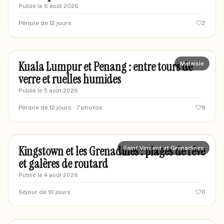
Publié le
6 août 2026
Périple de 12 jours
2
marcpoitras
MA
Kuala Lumpur et Penang : entre tours de
Malaisie
verre et ruelles humides
Publié le
5 août 2026
Périple de 12 jours
· 7 photos
9
marcvoyageur87
MA
Kingstown et les Grenadines : plages de rêve
Saint Vincent et Grenadines
et galères de routard
Publié le
4 août 2026
Séjour de 10 jours
0
marcgv-lille
ML