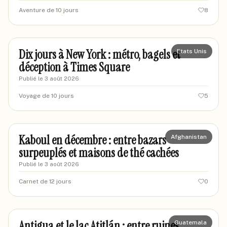
Aventure de 10 jours
8
marinenyc2024
MA
Dix jours à New York : métro, bagels et
Etats Unis
déception à Times Square
Publié le
3 août 2026
Voyage de 10 jours
5
thomask-voyages
TV
Kaboul en décembre : entre bazars
Afghanistan
surpeuplés et maisons de thé cachées
Publié le
3 août 2026
Carnet de 12 jours
0
marcusv-voyageur
MV
Antigua et le lac Atitlán : entre ruines
Guatemala