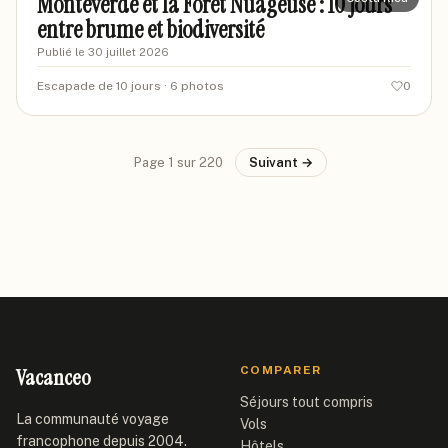
Monteverde et la Forêt Nuageuse : 10 jours
entre brume et biodiversité
Publié le
30 juillet 2026
Escapade de 10 jours
· 6 photos
0
Page
1
sur
220
Suivant →
Vacanceo
COMPARER
Séjours tout compris
La communauté voyage
Vols
francophone depuis 2004.
Hôtels