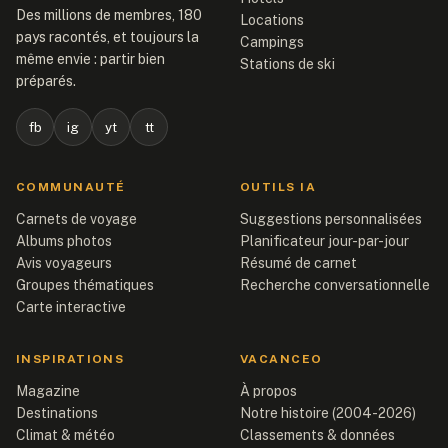
Des millions de membres, 180
Locations
pays racontés, et toujours la
Campings
même envie : partir bien
Stations de ski
préparés.
fb
ig
yt
tt
COMMUNAUTÉ
OUTILS IA
Carnets de voyage
Suggestions personnalisées
Albums photos
Planificateur jour-par-jour
Avis voyageurs
Résumé de carnet
Groupes thématiques
Recherche conversationnelle
Carte interactive
INSPIRATIONS
VACANCEO
Magazine
À propos
Destinations
Notre histoire (2004-2026)
Climat & météo
Classements & données