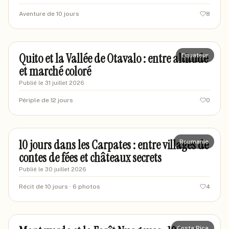
Aventure de 10 jours
8
marcandre-voyageur
MV
Quito et la Vallée de Otavalo : entre altitude
Equateur
et marché coloré
Publié le
31 juillet 2026
Périple de 12 jours
0
marieexplore92
MA
10 jours dans les Carpates : entre villages de
Roumanie
contes de fées et châteaux secrets
Publié le
30 juillet 2026
Récit de 10 jours
· 6 photos
4
marcustravel88
MA
Costa Rica