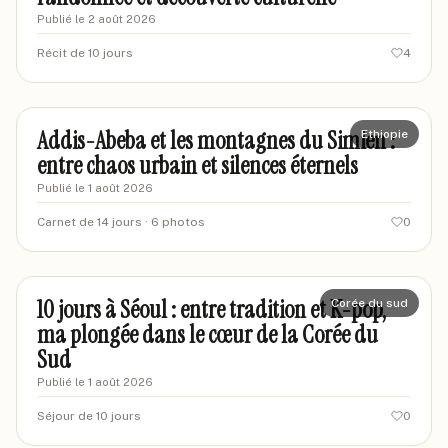
Publié le
2 août 2026
Récit de 10 jours
4
marclyon42
MA
Addis-Abeba et les montagnes du Simien :
Ethiopie
entre chaos urbain et silences éternels
Publié le
1 août 2026
Carnet de 14 jours
· 6 photos
0
marietravel92
MA
10 jours à Séoul : entre tradition et K-pop,
Corée du sud
ma plongée dans le cœur de la Corée du
Sud
Publié le
1 août 2026
Séjour de 10 jours
0
sebastienm-marseille
SM