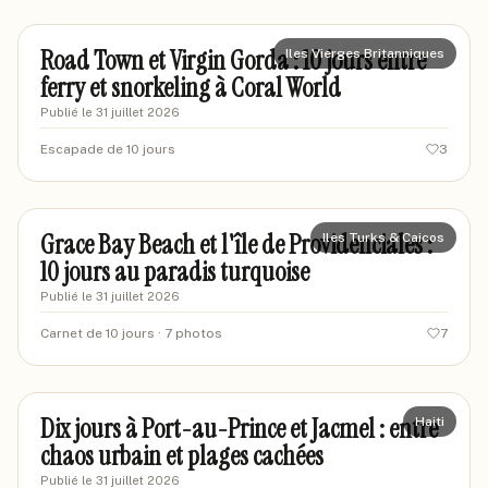
Road Town et Virgin Gorda : 10 jours entre
Iles Vierges Britanniques
ferry et snorkeling à Coral World
Publié le
31 juillet 2026
Escapade de 10 jours
3
marievoyages87
MA
Grace Bay Beach et l'île de Providenciales :
Iles Turks & Caicos
10 jours au paradis turquoise
Publié le
31 juillet 2026
Carnet de 10 jours
· 7 photos
7
marcgeo-voyages
MV
Dix jours à Port-au-Prince et Jacmel : entre
Haiti
chaos urbain et plages cachées
Publié le
31 juillet 2026