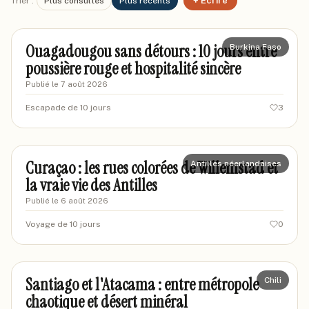
+ Écrire
Trier :
Plus consultés
Plus récents
mariondakar42
MA
Ouagadougou sans détours : 10 jours entre
Burkina Faso
poussière rouge et hospitalité sincère
Publié le
7 août 2026
Escapade de 10 jours
3
marievoyage87
MA
Curaçao : les rues colorées de Willemstad et
Antilles néerlandaises
la vraie vie des Antilles
Publié le
6 août 2026
Voyage de 10 jours
0
marcantoine-lyon
ML
Santiago et l'Atacama : entre métropole
Chili
chaotique et désert minéral