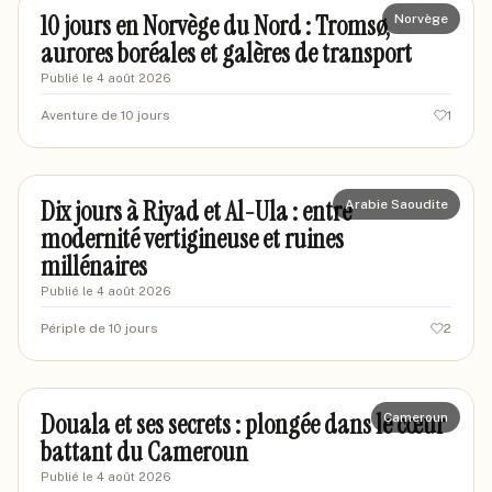
10 jours en Norvège du Nord : Tromsø,
Norvège
aurores boréales et galères de transport
Publié le
4 août 2026
Aventure de 10 jours
1
marievoyages82
MA
Dix jours à Riyad et Al-Ula : entre
Arabie Saoudite
modernité vertigineuse et ruines
millénaires
Publié le
4 août 2026
Périple de 10 jours
2
marieexplore92
MA
Douala et ses secrets : plongée dans le cœur
Cameroun
battant du Cameroun
Publié le
4 août 2026