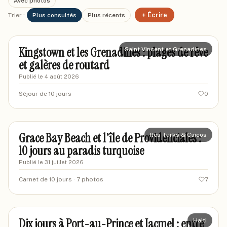
Avec photos
+ Écrire
Trier :
Plus consultés
Plus récents
marcvoyageur87
MA
Kingstown et les Grenadines : plages de rêve
Saint Vincent et Grenadines
et galères de routard
Publié le
4 août 2026
Séjour de 10 jours
0
marievoyages87
MA
Grace Bay Beach et l'île de Providenciales :
Iles Turks & Caicos
10 jours au paradis turquoise
Publié le
31 juillet 2026
Carnet de 10 jours
· 7 photos
7
marcgeo-voyages
MV
Dix jours à Port-au-Prince et Jacmel : entre
Haiti