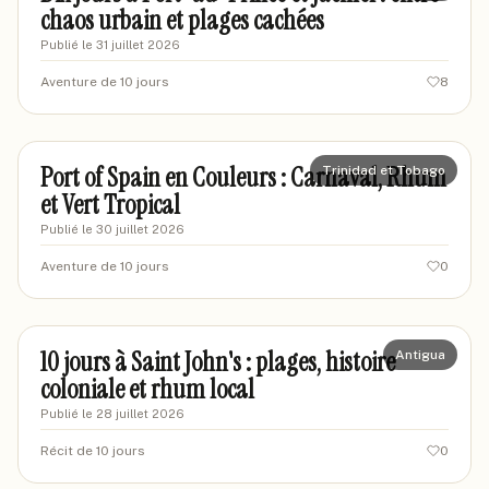
chaos urbain et plages cachées
Publié le
31 juillet 2026
Aventure de 10 jours
8
jeanmarcv85
JE
Port of Spain en Couleurs : Carnaval, Rhum
Trinidad et Tobago
et Vert Tropical
Publié le
30 juillet 2026
Aventure de 10 jours
0
marcvoyageur42
MA
10 jours à Saint John's : plages, histoire
Antigua
coloniale et rhum local
Publié le
28 juillet 2026
Récit de 10 jours
0
mariel-travels
MT