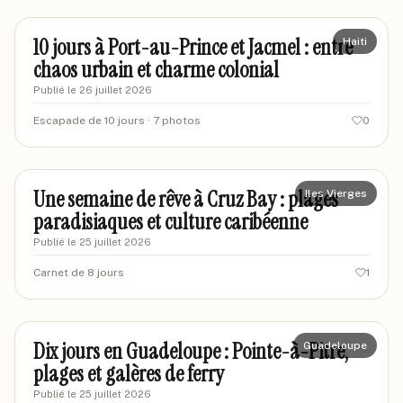
10 jours à Port-au-Prince et Jacmel : entre
Haiti
chaos urbain et charme colonial
Publié le
26 juillet 2026
Escapade de 10 jours
· 7 photos
0
marinedunord
MA
Une semaine de rêve à Cruz Bay : plages
Iles Vierges
paradisiaques et culture caribéenne
Publié le
25 juillet 2026
Carnet de 8 jours
1
marcand78
MA
Dix jours en Guadeloupe : Pointe-à-Pitre,
Guadeloupe
plages et galères de ferry
Publié le
25 juillet 2026