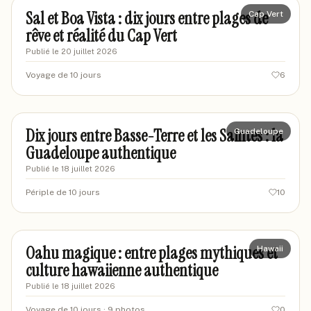
Sal et Boa Vista : dix jours entre plages de
Cap Vert
rêve et réalité du Cap Vert
Publié le
20 juillet 2026
Voyage de 10 jours
6
marccuisine
MA
Dix jours entre Basse-Terre et les Saintes : la
Guadeloupe
Guadeloupe authentique
Publié le
18 juillet 2026
Périple de 10 jours
10
sarahvoyages
SA
Oahu magique : entre plages mythiques et
Hawaii
culture hawaiienne authentique
Publié le
18 juillet 2026
Voyage de 10 jours
· 9 photos
0