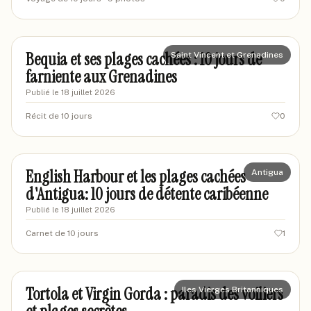
marievoyageur87
MA
Bequia et ses plages cachées : 10 jours de
Saint Vincent et Grenadines
farniente aux Grenadines
Publié le
18 juillet 2026
Récit de 10 jours
0
marie-voyage-soleil
MS
English Harbour et les plages cachées
Antigua
d'Antigua: 10 jours de détente caribéenne
Publié le
18 juillet 2026
Carnet de 10 jours
1
marievoyages88
MA
Tortola et Virgin Gorda : paradis des voiliers
Iles Vierges Britanniques