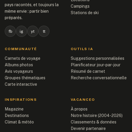
pays racontés, et toujours la
Campings
même envie : partir bien
Stations de ski
préparés.
fb
ig
yt
tt
COMMUNAUTÉ
OUTILS IA
Carnets de voyage
Suggestions personnalisées
Albums photos
Planificateur jour-par-jour
Avis voyageurs
Résumé de carnet
Groupes thématiques
Recherche conversationnelle
Carte interactive
INSPIRATIONS
VACANCEO
Magazine
À propos
Destinations
Notre histoire (2004-2026)
Climat & météo
Classements & données
Devenir partenaire