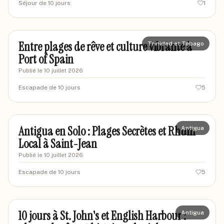
Séjour de 10 jours
1
mariavoyages87
MA
Entre plages de rêve et culture vibrante à
Trinidad et Tobago
Port of Spain
Publié le
10 juillet 2026
Escapade de 10 jours
5
marievoyages42
MA
Antigua en Solo : Plages Secrètes et Rhum
Antigua
Local à Saint-Jean
Publié le
10 juillet 2026
Escapade de 10 jours
5
marcdelyon
MA
10 jours à St. John's et English Harbour :
Antigua