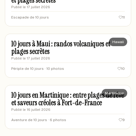
et plages secrètes
Publié le
17 juillet 2026
Escapade de 10 jours
11
sarahvoyages87
SA
10 jours à Maui : randos volcaniques et
Hawaii
plages secrètes
Publié le
17 juillet 2026
Périple de 10 jours
· 10 photos
10
sarahvoyageuse42
SA
10 jours en Martinique : entre plages de rêve
Martinique
et saveurs créoles à Fort-de-France
Publié le
16 juillet 2026
Aventure de 10 jours
· 6 photos
9
marianne-carnet87
MC