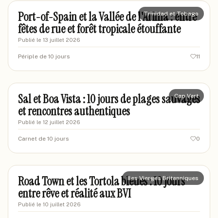
Port-of-Spain et la Vallée de l'Arima : entre
Trinidad et Tobago
fêtes de rue et forêt tropicale étouffante
Publié le
13 juillet 2026
Périple de 10 jours
11
marieexplore92
MA
Sal et Boa Vista : 10 jours de plages sauvages
Cap Vert
et rencontres authentiques
Publié le
12 juillet 2026
Carnet de 10 jours
0
marcgilbert82
MA
Road Town et les Tortola bleues : 10 jours
Iles Vierges Britanniques
entre rêve et réalité aux BVI
Publié le
10 juillet 2026