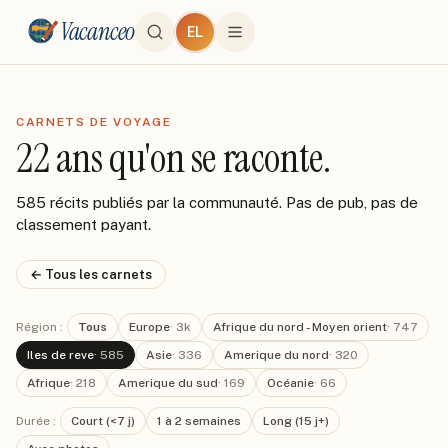
Vacanceo
EL
CARNETS DE VOYAGE
22 ans qu'on se raconte.
585 récits publiés par la communauté. Pas de pub, pas de
classement payant.
← Tous les carnets
Région :
Tous
Europe
·
3k
Afrique du nord - Moyen orient
·
747
Iles de reve
·
585
Asie
·
336
Amerique du nord
·
320
Afrique
·
218
Amerique du sud
·
169
Océanie
·
66
Durée :
Court (<7 j)
1 à 2 semaines
Long (15 j+)