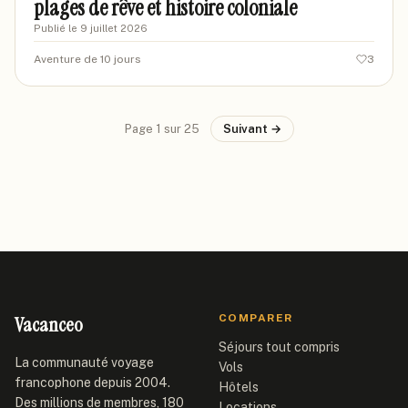
plages de rêve et histoire coloniale
Publié le
9 juillet 2026
Aventure de 10 jours
3
Page
1
sur
25
Suivant →
Vacanceo
COMPARER
Séjours tout compris
La communauté voyage
Vols
francophone depuis 2004.
Hôtels
Des millions de membres, 180
Locations