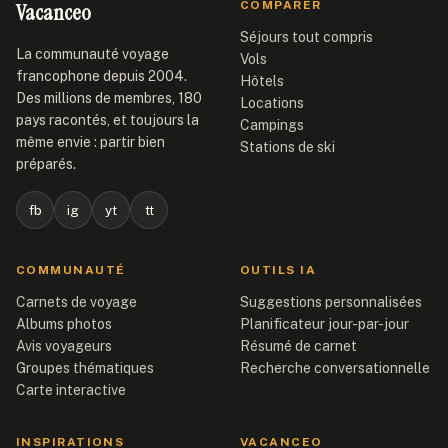
Vacanceo
COMPARER
Séjours tout compris
La communauté voyage
Vols
francophone depuis 2004.
Hôtels
Des millions de membres, 180
Locations
pays racontés, et toujours la
Campings
même envie : partir bien
Stations de ski
préparés.
fb
ig
yt
tt
COMMUNAUTÉ
OUTILS IA
Carnets de voyage
Suggestions personnalisées
Albums photos
Planificateur jour-par-jour
Avis voyageurs
Résumé de carnet
Groupes thématiques
Recherche conversationnelle
Carte interactive
INSPIRATIONS
VACANCEO