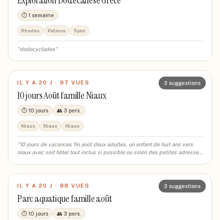
Exploration Dodécanèse Grèce
⏱
1 semaine
Rhodes
Patmos
Symi
"
dodecyclades
"
IL Y A 20 J
·
97
VUE
S
3
suggestions
10 jours Août famille Niaux
⏱
10 jours
👥
3
pers.
Niaux
Niaux
Niaux
"
10 jours de vacances fin août deux adultes, un enfant de huit ans vers
niaux avec soit hôtel tout inclus si possible ou sinon des petites adresses
de restaurant du coin, une visite à la grotte de New, parc aquatique et
thermes
"
IL Y A 20 J
·
88
VUE
S
3
suggestions
Parc aquatique famille août
⏱
10 jours
👥
3
pers.