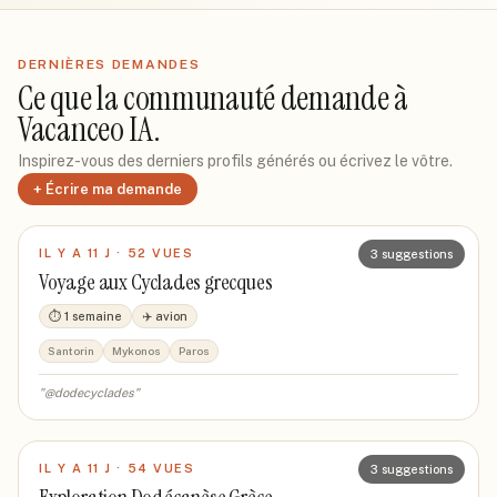
DERNIÈRES DEMANDES
Ce que la communauté demande à
Vacanceo IA.
Inspirez-vous des derniers profils générés ou écrivez le vôtre.
+ Écrire ma demande
IL Y A 11 J
·
52
VUE
S
3
suggestions
Voyage aux Cyclades grecques
⏱
1 semaine
✈️
avion
Santorin
Mykonos
Paros
"
@dodecyclades
"
IL Y A 11 J
·
54
VUE
S
3
suggestions