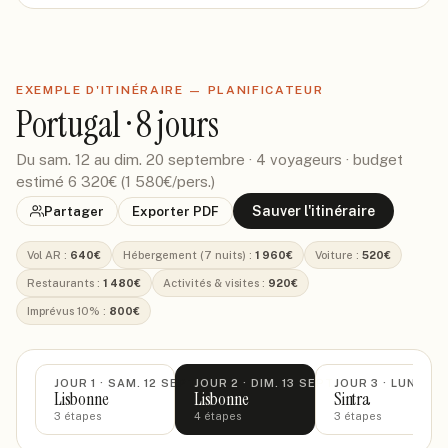
EXEMPLE D'ITINÉRAIRE — PLANIFICATEUR
Portugal · 8 jours
Du sam. 12 au dim. 20 septembre · 4 voyageurs · budget
estimé 6 320€ (1 580€/pers.)
Sauver l'itinéraire
Partager
Exporter PDF
Vol AR
:
640€
Hébergement (7 nuits)
:
1 960€
Voiture
:
520€
Restaurants
:
1 480€
Activités & visites
:
920€
Imprévus 10%
:
800€
JOUR
1
·
SAM. 12 SEPT
JOUR
2
·
DIM. 13 SEPT
JOUR
3
·
LUN. 14 
Lisbonne
Lisbonne
Sintra
3
étapes
4
étapes
3
étapes