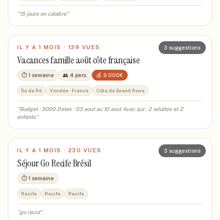
"
15 jours en calabre
"
IL Y A 1 MOIS
·
139
VUE
S
3
suggestions
Vacances famille août côte française
⏱
1 semaine
👥
4
pers.
💰
5 000
€
Île de Ré
Vendée · France
Côte de Granit Rose
"
Budget : 5000 Dates : 03 aout au 10 aout Avec qui : 2 adultes et 2
enfants
"
IL Y A 1 MOIS
·
230
VUE
S
3
suggestions
Séjour Go Recife Brésil
⏱
1 semaine
Recife
Recife
Recife
"
go recid
"