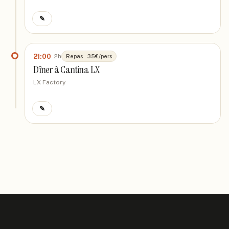
✎
21:00
·
2h
Repas · 35€/pers
Dîner à Cantina LX
LX Factory
✎