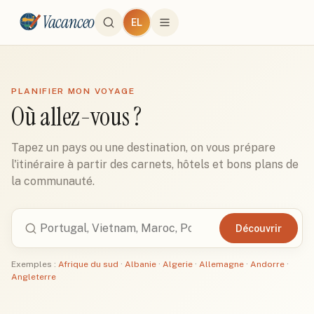
Vacanceo
EL
PLANIFIER MON VOYAGE
Où allez-vous ?
Tapez un pays ou une destination, on vous prépare
l'itinéraire à partir des carnets, hôtels et bons plans de
la communauté.
Découvrir
Exemples :
Afrique du sud
·
Albanie
·
Algerie
·
Allemagne
·
Andorre
·
Angleterre