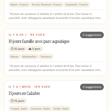
Niaux · France
Ax-les-Thermes · France
Cauterets · France
"
10 jours de vacances 2 adultes et 1 enfant de 8 ans Tout inclus si
possible, avec toboggans aquatique ou proche d’un parc aquatique vers
niaux du 17 au 26 août
"
IL Y A 20 J
·
93
VUE
S
3
suggestions
10 jours famille avec parc aquatique
⏱
10 jours
👥
3
pers.
Nîmes
Montpellier
Toulouse
"
10 jours de vacances 2 adultes et 1 enfant de 8 ans Tout inclus si
possible, avec toboggans aquatique ou proche d’un parc aquatique vers
niaux
"
IL Y A 1 MOIS
·
129
VUE
S
3
suggestions
15 jours en Calabre
⏱
15 jours
Tropea · Italie
Cosenza · Italie
Scilla · Italie