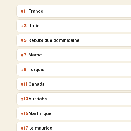
France
#
1
Italie
#
3
Republique dominicaine
#
5
Maroc
#
7
Turquie
#
9
Canada
#
11
Autriche
#
13
Martinique
#
15
Ile maurice
#
17