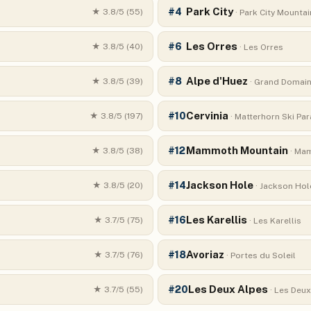
Park City
#
4
★
3.8
/5 (
55
)
·
Park City Mountai
Les Orres
#
6
★
3.8
/5 (
40
)
·
Les Orres
Alpe d'Huez
#
8
★
3.8
/5 (
39
)
·
Grand Domai
Cervinia
#
10
★
3.8
/5 (
197
)
·
Matterhorn Ski Par
Mammoth Mountain
#
12
★
3.8
/5 (
38
)
·
Mam
Jackson Hole
#
14
★
3.8
/5 (
20
)
·
Jackson Hol
Les Karellis
#
16
★
3.7
/5 (
75
)
·
Les Karellis
Avoriaz
#
18
★
3.7
/5 (
76
)
·
Portes du Soleil
Les Deux Alpes
#
20
★
3.7
/5 (
55
)
·
Les Deux