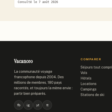
Consulté le 7 août 2026
Vacanceo
COMPARER
Séjours tout compr
La communauté voyage
Vols
francophone depuis 2004. Des
Hôtels
millions de membres, 180 pays
Locations
racontés, et toujours la même envie :
Campings
partir bien préparés.
Stations de ski
fb
ig
yt
tt