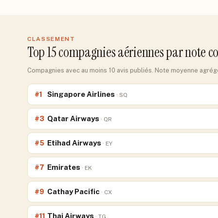
CLASSEMENT
Top
15
compagnies aériennes par note 
Compagnies avec au moins 10 avis publiés. Note moyenne agrégée
Singapore Airlines
#
1
·
SQ
Qatar Airways
#
3
·
QR
Etihad Airways
#
5
·
EY
Emirates
#
7
·
EK
Cathay Pacific
#
9
·
CX
Thai Airways
#
11
·
TG