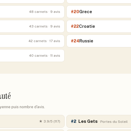
Grece
#
20
48
carnets
· 9 avis
Croatie
#
22
43
carnets
· 9 avis
Russie
#
24
42
carnets
· 17 avis
40
carnets
· 11 avis
auté
oyenne puis nombre d'avis.
Les Gets
#
2
★
3.9
/5 (
117
)
·
Portes du Soleil