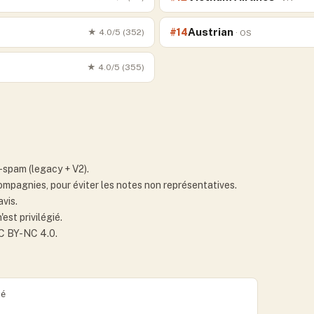
Austrian
#
14
★
4.0
/5 (
352
)
·
OS
★
4.0
/5 (
355
)
-spam (legacy + V2).
 compagnies, pour éviter les notes non représentatives.
vis.
st privilégié.
CC BY-NC 4.0.
é
