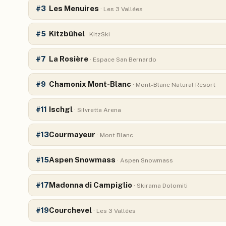
Les Menuires
#
3
·
Les 3 Vallées
Kitzbühel
#
5
·
KitzSki
La Rosière
#
7
·
Espace San Bernardo
Chamonix Mont-Blanc
#
9
·
Mont-Blanc Natural Resort
Ischgl
#
11
·
Silvretta Arena
Courmayeur
#
13
·
Mont Blanc
Aspen Snowmass
#
15
·
Aspen Snowmass
Madonna di Campiglio
#
17
·
Skirama Dolomiti
Courchevel
#
19
·
Les 3 Vallées