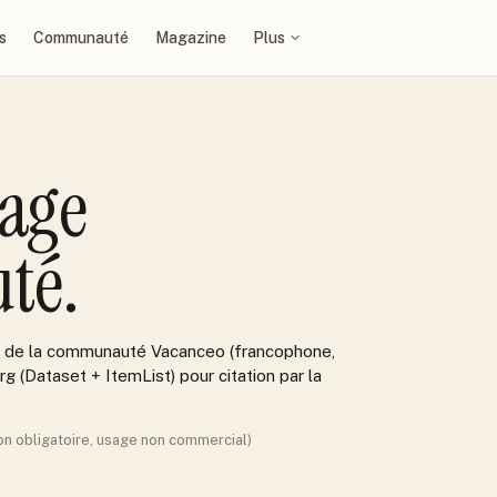
s
Communauté
Magazine
Plus
age
té.
ns de la communauté Vacanceo (francophone,
g (Dataset + ItemList) pour citation par la
ion obligatoire, usage non commercial)