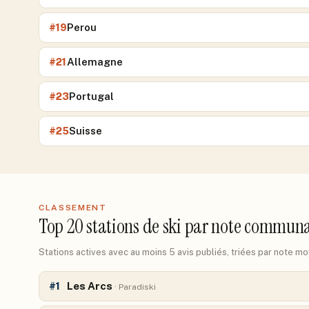
Perou
#
19
Allemagne
#
21
Portugal
#
23
Suisse
#
25
CLASSEMENT
Top
20
stations de ski par note commun
Stations actives avec au moins 5 avis publiés, triées par note m
Les Arcs
#
1
·
Paradiski