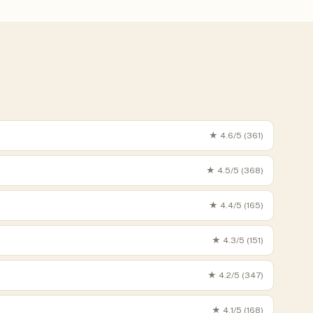
★
4.6
/5 (
361
)
★
4.5
/5 (
368
)
★
4.4
/5 (
165
)
★
4.3
/5 (
151
)
★
4.2
/5 (
347
)
★
4.1
/5 (
168
)