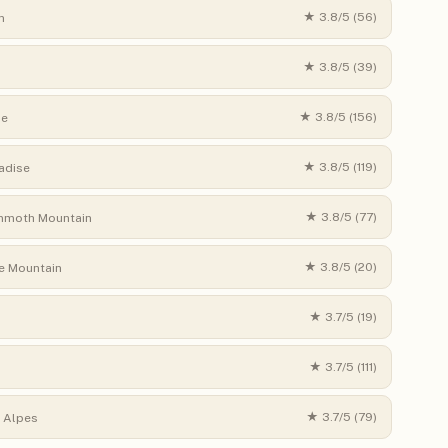
★
3.8
/5 (
56
)
n
★
3.8
/5 (
39
)
★
3.8
/5 (
156
)
ne
★
3.8
/5 (
119
)
adise
★
3.8
/5 (
77
)
moth Mountain
★
3.8
/5 (
20
)
e Mountain
★
3.7
/5 (
19
)
★
3.7
/5 (
111
)
★
3.7
/5 (
79
)
 Alpes