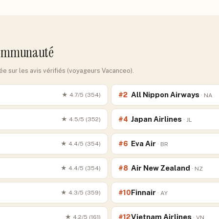
communauté
 sur les avis vérifiés (voyageurs Vacanceo).
All Nippon Airways
#
2
★
4.7
/5 (
354
)
·
NA
Japan Airlines
#
4
★
4.5
/5 (
352
)
·
JL
Eva Air
#
6
★
4.4
/5 (
354
)
·
BR
Air New Zealand
#
8
★
4.4
/5 (
354
)
·
NZ
Finnair
#
10
★
4.3
/5 (
359
)
·
AY
Vietnam Airlines
#
12
★
4.2
/5 (
161
)
·
VN