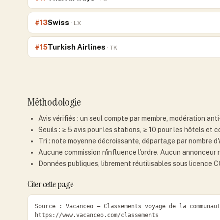
Swiss
#
13
·
LX
Turkish Airlines
#
15
·
TK
Méthodologie
Avis vérifiés : un seul compte par membre, modération anti
Seuils : ≥ 5 avis pour les stations, ≥ 10 pour les hôtels et
Tri : note moyenne décroissante, départage par nombre d'a
Aucune commission n'influence l'ordre. Aucun annonceur n'e
Données publiques, librement réutilisables sous licence 
Citer cette page
Source : Vacanceo — Classements voyage de la communaut
https://www.vacanceo.com/classements
