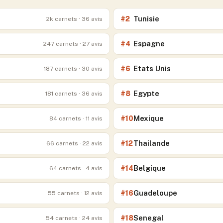
Tunisie
#
2
2k
carnets
· 36 avis
Espagne
#
4
247
carnets
· 27 avis
Etats Unis
#
6
187
carnets
· 30 avis
Egypte
#
8
181
carnets
· 36 avis
Mexique
#
10
84
carnets
· 11 avis
Thailande
#
12
66
carnets
· 22 avis
Belgique
#
14
64
carnets
· 4 avis
Guadeloupe
#
16
55
carnets
· 12 avis
Senegal
#
18
54
carnets
· 24 avis