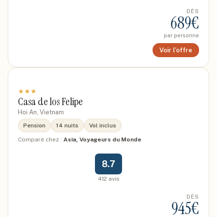
DÈS
689
€
par personne
Voir l'offre
★
★
★
Casa de los Felipe
Hoi An, Vietnam
Pension
14 nuits
Vol inclus
Comparé chez :
Asia, Voyageurs du Monde
8.7
412
avis
DÈS
945
€