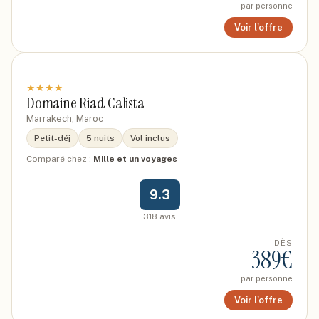
par personne
Voir l'offre
★
★
★
★
Domaine Riad Calista
Marrakech, Maroc
Petit-déj
5 nuits
Vol inclus
Comparé chez :
Mille et un voyages
9.3
318
avis
DÈS
389
€
par personne
Voir l'offre