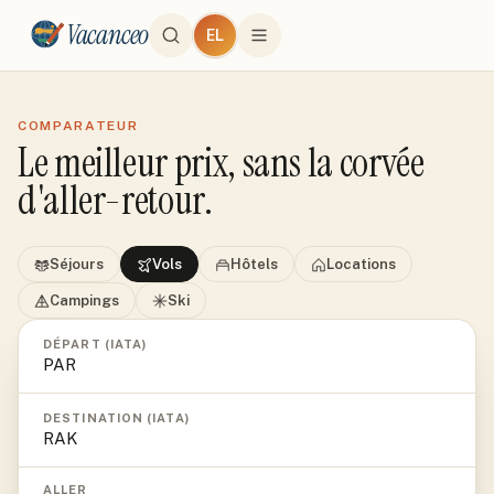
Vacanceo
EL
COMPARATEUR
Le meilleur prix, sans la corvée
d'aller-retour.
Séjours
Vols
Hôtels
Locations
Campings
Ski
DÉPART (IATA)
DESTINATION (IATA)
ALLER