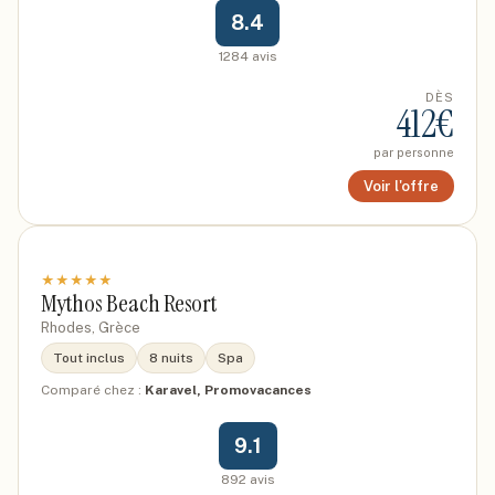
8.4
1284
avis
DÈS
412
€
par personne
Voir l'offre
★
★
★
★
★
Mythos Beach Resort
Rhodes, Grèce
Tout inclus
8 nuits
Spa
Comparé chez :
Karavel, Promovacances
9.1
892
avis