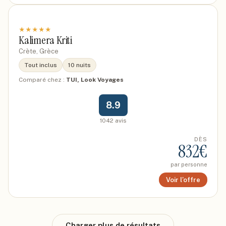
★
★
★
★
★
Kalimera Kriti
Crète, Grèce
Tout inclus
10 nuits
Comparé chez :
TUI, Look Voyages
8.9
1042
avis
DÈS
832
€
par personne
Voir l'offre
Charger plus de résultats