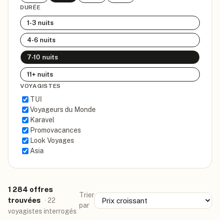
DURÉE
1-3
nuits
4-6
nuits
7-10
nuits
11+
nuits
VOYAGISTES
TUI
Voyageurs du Monde
Karavel
Promovacances
Look Voyages
Asia
1 284 offres
Trier
trouvées
· 22
par
voyagistes interrogés