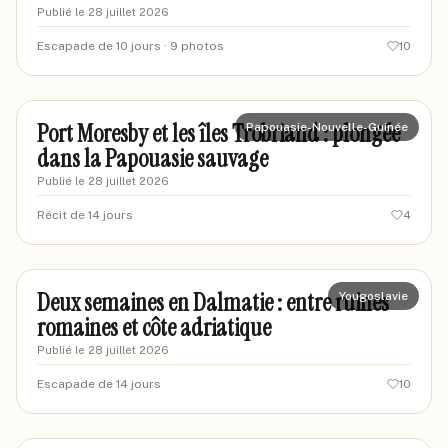
Publié le
28 juillet 2026
Escapade de 10 jours
· 9 photos
10
maxexplorer42
MA
Port Moresby et les îles Trobriand : plongée
Papouasie-Nouvelle-Guinée
dans la Papouasie sauvage
Publié le
28 juillet 2026
Récit de 14 jours
4
marievoyages87
MA
Deux semaines en Dalmatie : entre ruines
Yougoslavie
romaines et côte adriatique
Publié le
28 juillet 2026
Escapade de 14 jours
10
sarahvoyages87
SA