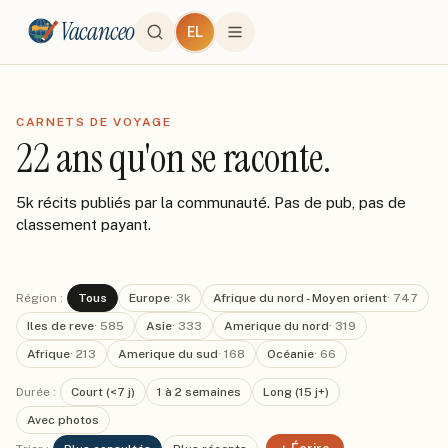
Vacanceo
EL
CARNETS DE VOYAGE
22 ans qu'on se raconte.
5k récits publiés par la communauté. Pas de pub, pas de
classement payant.
Région :
Tous
Europe
·
3k
Afrique du nord - Moyen orient
·
747
Iles de reve
·
585
Asie
·
333
Amerique du nord
·
319
Afrique
·
213
Amerique du sud
·
168
Océanie
·
66
Durée :
Court (<7 j)
1 à 2 semaines
Long (15 j+)
Avec photos