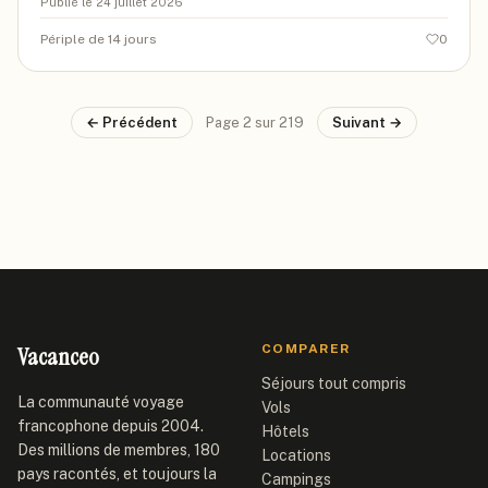
Publié le
24 juillet 2026
Périple de 14 jours
0
← Précédent
Page
2
sur
219
Suivant →
Vacanceo
COMPARER
Séjours tout compris
La communauté voyage
Vols
francophone depuis 2004.
Hôtels
Des millions de membres, 180
Locations
pays racontés, et toujours la
Campings