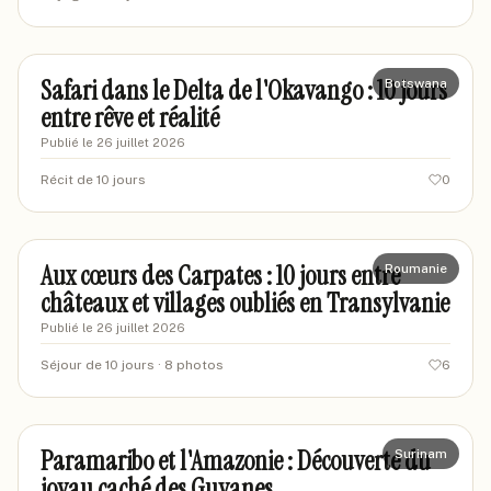
marcaventurier42
MA
Safari dans le Delta de l'Okavango : 10 jours
Botswana
entre rêve et réalité
Publié le
26 juillet 2026
Récit de 10 jours
0
marcgravel
MA
Aux cœurs des Carpates : 10 jours entre
Roumanie
châteaux et villages oubliés en Transylvanie
Publié le
26 juillet 2026
Séjour de 10 jours
· 8 photos
6
marcbourgogne
MA
Paramaribo et l'Amazonie : Découverte du
Surinam
joyau caché des Guyanes