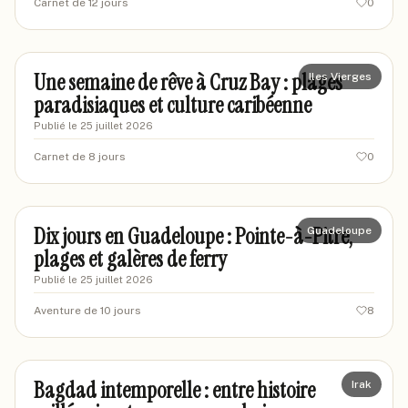
Carnet de 12 jours
0
marinedunord
MA
Une semaine de rêve à Cruz Bay : plages
Iles Vierges
paradisiaques et culture caribéenne
Publié le
25 juillet 2026
Carnet de 8 jours
0
marcand78
MA
Dix jours en Guadeloupe : Pointe-à-Pitre,
Guadeloupe
plages et galères de ferry
Publié le
25 juillet 2026
Aventure de 10 jours
8
marctraveler42
MA
Bagdad intemporelle : entre histoire
Irak