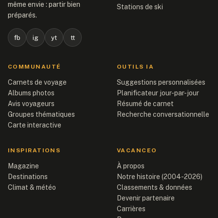
même envie : partir bien
Stations de ski
préparés.
fb
ig
yt
tt
COMMUNAUTÉ
OUTILS IA
Carnets de voyage
Suggestions personnalisées
Albums photos
Planificateur jour-par-jour
Avis voyageurs
Résumé de carnet
Groupes thématiques
Recherche conversationnelle
Carte interactive
INSPIRATIONS
VACANCEO
Magazine
À propos
Destinations
Notre histoire (2004-2026)
Climat & météo
Classements & données
Devenir partenaire
Carrières