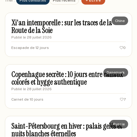
+ Écrire
Trier :
Plus consultés
Plus récents
marievoyages87
MA
Xi'an intemporelle : sur les traces de la
Chine
Route de la Soie
Publié le
28 juillet 2026
Escapade de 12 jours
0
mariev-travels
MT
Copenhague secrète : 10 jours entre canaux
Danemark
colorés et hygge authentique
Publié le
28 juillet 2026
Carnet de 10 jours
7
marinelesvoyages
MA
Saint-Pétersbourg en hiver : palais gelés et
Russie
nuits blanches éternelles