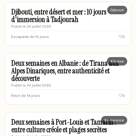
Djibouti, entre désert et mer : 10 jours
Djibouti
d'immersion à Tadjourah
Publié le
24 juillet 2026
Escapade de 10 jours
0
marcletraveleur
MA
Deux semaines en Albanie : de Tirana aux
Albanie
Alpes Dinariques, entre authenticité et
découverte
Publié le
24 juillet 2026
Récit de 14 jours
0
marineenvoyage
MA
Deux semaines à Port-Louis et Tamarin :
Ile maurice
entre culture créole et plages secrètes