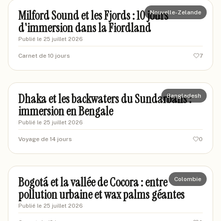
Milford Sound et les Fjords : 10 jours
Nouvelle-Zelande
d'immersion dans la Fiordland
Publié le
25 juillet 2026
Carnet de 10 jours
7
marcustravel92
MA
Dhaka et les backwaters du Sundarbans :
Bangladesh
immersion en Bengale
Publié le
25 juillet 2026
Voyage de 14 jours
0
marionvoyages-85
M8
Bogotá et la vallée de Cocora : entre
Colombie
pollution urbaine et wax palms géantes
Publié le
25 juillet 2026