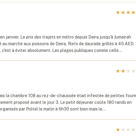
★
★
★
★
n janvier. Le prix des trajets en métro depuis Deira jusqu'à Jumeirah
 au marché aux poissons de Deira, filets de daurade grillés à 45 AED.
ût, c'est à éviter absolument. Les plages publiques comme celle…
★
★
★
★
, mais la chambre 108 au rez-de-chaussée était infestée de petites four
angement proposé avant le jour 3. Le petit déjeuner coûte 180 rands en
organisés par l'hôtel le matin à 6h30 sont bien mais le…
★
★
★
★