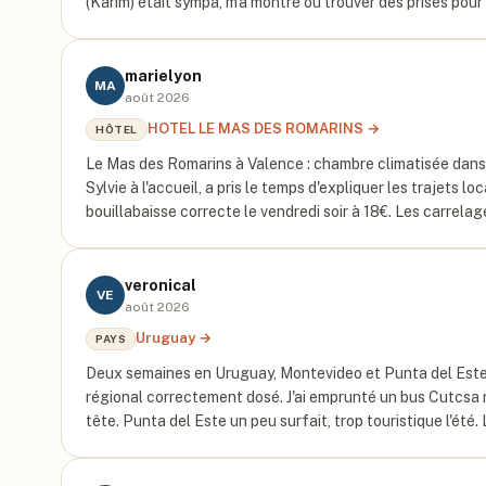
(Karim) était sympa, m'a montré où trouver des prises po
marielyon
MA
août 2026
HOTEL LE MAS DES ROMARINS
→
HÔTEL
Le Mas des Romarins à Valence : chambre climatisée dans 
Sylvie à l'accueil, a pris le temps d'expliquer les trajets l
bouillabaisse correcte le vendredi soir à 18€. Les carrelag
veronical
VE
août 2026
Uruguay
→
PAYS
Deux semaines en Uruguay, Montevideo et Punta del Este. 
régional correctement dosé. J'ai emprunté un bus Cutcsa n°
tête. Punta del Este un peu surfait, trop touristique l'été