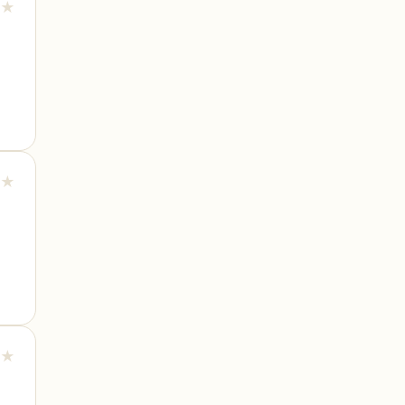
★
★
★