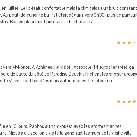
n juillet. Le lit était confortable mais la clim faisait un bruit constant
Au petit-déjeuner, le buffet était dégarni vers 9h30 - plus de pain gril
ns plus. Bon emplacement pour visiter le château à…
★
★
★
★
 vers Mykonos. À Athènes, j'ai visité l'Acropole (14 euros l'entrée), ça
 bord de plage du côté de Paradise Beach affichent les prix sur ardois
etite Venise sont bondées mais authentiques. Le retour en…
★
★
★
★
l'île en 10 jours. Paphos au nord-ouest avec les grottes marines
 Nicosia divisée, on a visité la zone sud, les murs de la vieille ville