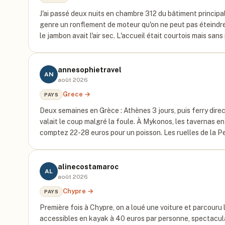
J'ai passé deux nuits en chambre 312 du bâtiment principal e
genre un ronflement de moteur qu'on ne peut pas éteindre. 
le jambon avait l'air sec. L'accueil était courtois mais sa
annesophietravel
AN
août 2026
Grece
→
PAYS
Deux semaines en Grèce : Athènes 3 jours, puis ferry direct
valait le coup malgré la foule. À Mykonos, les tavernas en
comptez 22-28 euros pour un poisson. Les ruelles de la P
alinecostamaroc
AL
août 2026
Chypre
→
PAYS
Première fois à Chypre, on a loué une voiture et parcouru 
accessibles en kayak à 40 euros par personne, spectaculaire.