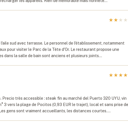
ur recharger les appareils. Rien de mémorable mais honnête…
★
★
★
★
l'aile sud avec terrasse. Le personnel de l'établissement, notamment
ocaux pour visiter le Parc de la Tête d'Or. Le restaurant propose une
es dans la salle de bain sont anciens et plusieurs joints…
★
★
★
★
Precio très accessible : steak fin au marché del Puerto 320 UYU, vin
 3 vers la plage de Pocitos (0,93 EUR le trajet), local et sans prise d
. Les gens sont vraiment accueillants, les distances courtes.…