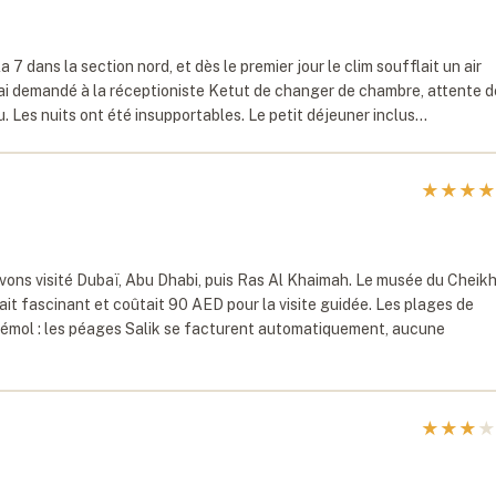
 7 dans la section nord, et dès le premier jour le clim soufflait un air
ai demandé à la réceptioniste Ketut de changer de chambre, attente d
u. Les nuits ont été insupportables. Le petit déjeuner inclus…
★
★
★
★
avons visité Dubaï, Abu Dhabi, puis Ras Al Khaimah. Le musée du Cheik
 fascinant et coûtait 90 AED pour la visite guidée. Les plages de
 bémol : les péages Salik se facturent automatiquement, aucune
★
★
★
★