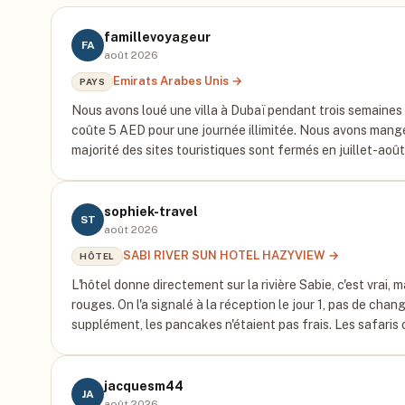
famillevoyageur
FA
août 2026
Emirats Arabes Unis
→
PAYS
Nous avons loué une villa à Dubaï pendant trois semaines e
coûte 5 AED pour une journée illimitée. Nous avons mangé
majorité des sites touristiques sont fermés en juillet-ao
sophiek-travel
ST
août 2026
SABI RIVER SUN HOTEL HAZYVIEW
→
HÔTEL
L'hôtel donne directement sur la rivière Sabie, c'est vrai
rouges. On l'a signalé à la réception le jour 1, pas de ch
supplément, les pancakes n'étaient pas frais. Les safaris 
jacquesm44
JA
août 2026