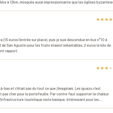
ekke à 12km, mosquée aussi impressionnante que les églises byzantin
★
★
★
★
bra (15 euros l'entrée sur place), puis je suis descendue en bus n°10 à
 de San Agustin pour les fruits étaient imbattables, 2 euros le kilo de
ent rapport.
★
★
★
★
-bas et c'était pas du tout ce que j'imaginais. Les iguazu c'est
nt pas cher pour le portefeuille. Par contre faut supporter la chaleur
'infrastructure touristique reste basique. Intéressant pour les…