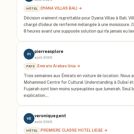
DYANA VILLAS BALI
→
HÔTEL
Décision vraiment regrettable pour Dyana Villas à Bali. Villa
chargé d'odeur de renfermé mélangée à une moisissure. J'
8 heures avant une supposée solution qui n'a jamais eu lie
pierreexplore
PI
août 2026
Emirats Arabes Unis
→
PAYS
Trois semaines aux Émirats en voiture de location. Nous 
Mohammed Centre for Cultural Understanding à Dubaï était
Fujairah sont bien moins surpeuplées que Jumeirah. Seul
explication…
veroniquegent
VE
août 2026
PREMIERE CLASSE HOTEL LIEGE
→
HÔTEL