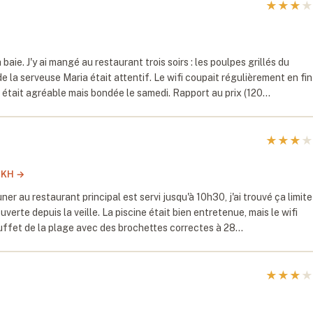
★
★
★
★
ie. J'y ai mangé au restaurant trois soirs : les poulpes grillés du
de la serveuse Maria était attentif. Le wifi coupait régulièrement en fin
s était agréable mais bondée le samedi. Rapport au prix (120…
★
★
★
★
IKH
→
er au restaurant principal est servi jusqu'à 10h30, j'ai trouvé ça limite
verte depuis la veille. La piscine était bien entretenue, mais le wifi
buffet de la plage avec des brochettes correctes à 28…
★
★
★
★