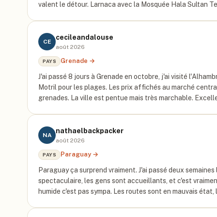
valent le détour. Larnaca avec la Mosquée Hala Sultan T
cecileandalouse
CE
août 2026
Grenade
→
PAYS
J'ai passé 8 jours à Grenade en octobre, j'ai visité l'Alham
Motril pour les plages. Les prix affichés au marché central
grenades. La ville est pentue mais très marchable. Excell
nathaelbackpacker
NA
août 2026
Paraguay
→
PAYS
Paraguay ça surprend vraiment. J'ai passé deux semaines là
spectaculaire, les gens sont accueillants, et c'est vraime
humide c'est pas sympa. Les routes sont en mauvais état, l