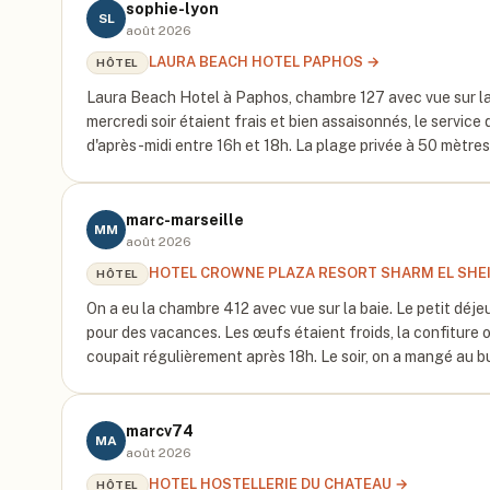
sophie-lyon
SL
août 2026
LAURA BEACH HOTEL PAPHOS
→
HÔTEL
Laura Beach Hotel à Paphos, chambre 127 avec vue sur la ba
mercredi soir étaient frais et bien assaisonnés, le service 
d'après-midi entre 16h et 18h. La plage privée à 50 mètre
marc-marseille
MM
août 2026
HOTEL CROWNE PLAZA RESORT SHARM EL SHE
HÔTEL
On a eu la chambre 412 avec vue sur la baie. Le petit déjeun
pour des vacances. Les œufs étaient froids, la confiture ou
coupait régulièrement après 18h. Le soir, on a mangé au 
marcv74
MA
août 2026
HOTEL HOSTELLERIE DU CHATEAU
→
HÔTEL