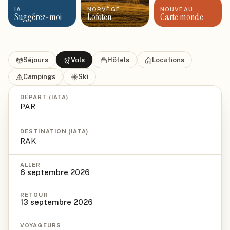
IA
NORVÈGE
NOUVEAU
Suggérez-moi
Lofoten
Carte monde
Séjours
Vols
Hôtels
Locations
Campings
Ski
DÉPART (IATA)
DESTINATION (IATA)
ALLER
6 septembre 2026
RETOUR
13 septembre 2026
VOYAGEURS