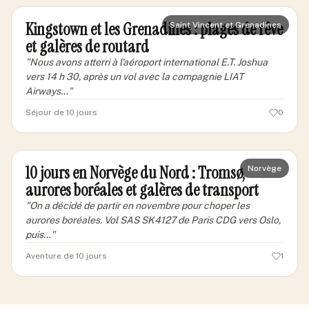
Kingstown et les Grenadines : plages de rêve
Saint Vincent et Grenadines
et galères de routard
"
Nous avons atterri à l'aéroport international E.T. Joshua
vers 14 h 30, après un vol avec la compagnie LIAT
Airways…
"
Séjour de 10 jours
0
marcgv-lille
ML
10 jours en Norvège du Nord : Tromsø,
Norvège
aurores boréales et galères de transport
"
On a décidé de partir en novembre pour choper les
aurores boréales. Vol SAS SK4127 de Paris CDG vers Oslo,
puis…
"
Aventure de 10 jours
1