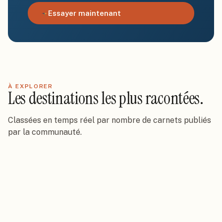
Essayer maintenant
À EXPLORER
Les destinations les plus racontées.
Classées en temps réel par nombre de carnets publiés
par la communauté.
France
Tunisie
2k
carnets
·
423
hôtels
Italie
262
carnets
·
161
hôtels
Espagne
247
carnets
·
90
hôtels
Republique dominicaine
#
1
197
carnets
·
130
hôtels
Etats Unis
#
2
187
carnets
·
92
hôtels
Maroc
#
3
185
carnets
·
102
hôtels
Egypte
#
4
181
carnets
·
95
hôtels
#
5
142
carnets
·
49
hôtels