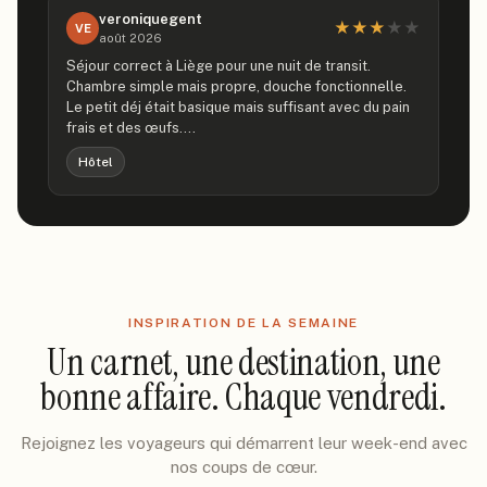
veroniquegent
★
★
★
★
★
VE
août 2026
Séjour correct à Liège pour une nuit de transit.
Chambre simple mais propre, douche fonctionnelle.
Le petit déj était basique mais suffisant avec du pain
frais et des œufs.…
Hôtel
INSPIRATION DE LA SEMAINE
Un carnet, une destination, une
bonne affaire. Chaque vendredi.
Rejoignez les voyageurs qui démarrent leur week-end avec
nos coups de cœur.