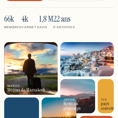
66k
4k
1,8 M
22 ans
MEMBRES
CARNETS
AVIS
D'ARCHIVES
GRÈCE
Oia, Santorin
MAROC
Médina de Marrakech
JAPON
168
Kyoto au
pays
printemps
couverts