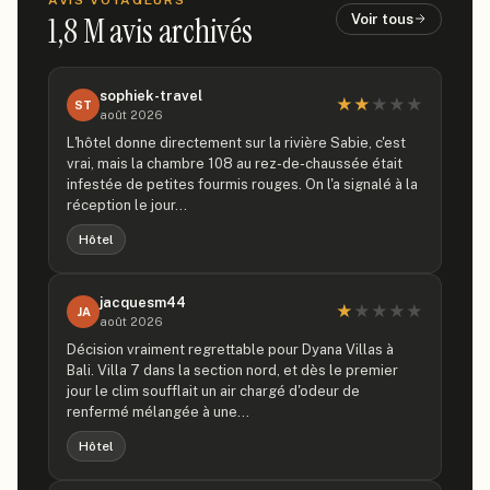
AVIS VOYAGEURS
1,8 M
avis archivés
Voir tous
sophiek-travel
★
★
★
★
★
ST
août 2026
L'hôtel donne directement sur la rivière Sabie, c'est
vrai, mais la chambre 108 au rez-de-chaussée était
infestée de petites fourmis rouges. On l'a signalé à la
réception le jour…
Hôtel
jacquesm44
★
★
★
★
★
JA
août 2026
Décision vraiment regrettable pour Dyana Villas à
Bali. Villa 7 dans la section nord, et dès le premier
jour le clim soufflait un air chargé d'odeur de
renfermé mélangée à une…
Hôtel