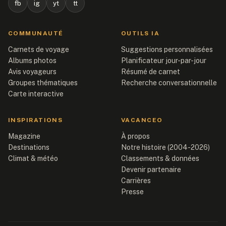
fb
ig
yt
tt
COMMUNAUTÉ
OUTILS IA
Carnets de voyage
Suggestions personnalisées
Albums photos
Planificateur jour-par-jour
Avis voyageurs
Résumé de carnet
Groupes thématiques
Recherche conversationnelle
Carte interactive
INSPIRATIONS
VACANCEO
Magazine
À propos
Destinations
Notre histoire (2004-2026)
Climat & météo
Classements & données
Devenir partenaire
Carrières
Presse