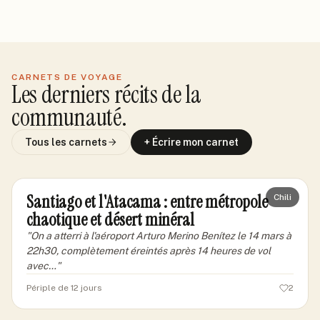
#
6
#
7
#
8
CARNETS DE VOYAGE
Les derniers récits de la
communauté.
Tous les carnets
+ Écrire mon carnet
marcantoine-lyon
ML
Santiago et l'Atacama : entre métropole
Chili
chaotique et désert minéral
"
On a atterri à l'aéroport Arturo Merino Benítez le 14 mars à
22h30, complètement éreintés après 14 heures de vol
avec…
"
Périple de 12 jours
2
marcvoyageur87
MA