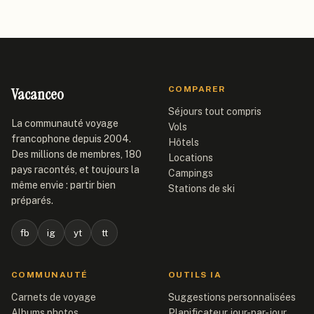
Vacanceo
COMPARER
Séjours tout compris
La communauté voyage
Vols
francophone depuis 2004.
Hôtels
Des millions de membres, 180
Locations
pays racontés, et toujours la
Campings
même envie : partir bien
Stations de ski
préparés.
fb
ig
yt
tt
COMMUNAUTÉ
OUTILS IA
Carnets de voyage
Suggestions personnalisées
Albums photos
Planificateur jour-par-jour