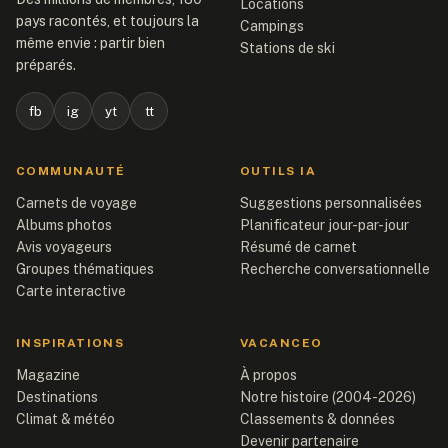
Locations
pays racontés, et toujours la
Campings
même envie : partir bien
Stations de ski
préparés.
fb
ig
yt
tt
COMMUNAUTÉ
OUTILS IA
Carnets de voyage
Suggestions personnalisées
Albums photos
Planificateur jour-par-jour
Avis voyageurs
Résumé de carnet
Groupes thématiques
Recherche conversationnelle
Carte interactive
INSPIRATIONS
VACANCEO
Magazine
À propos
Destinations
Notre histoire (2004-2026)
Climat & météo
Classements & données
Devenir partenaire