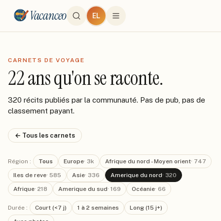
Vacanceo
EL
CARNETS DE VOYAGE
22 ans qu'on se raconte.
320 récits publiés par la communauté. Pas de pub, pas de
classement payant.
← Tous les carnets
Région :
Tous
Europe
·
3k
Afrique du nord - Moyen orient
·
747
Iles de reve
·
585
Asie
·
336
Amerique du nord
·
320
Afrique
·
218
Amerique du sud
·
169
Océanie
·
66
Durée :
Court (<7 j)
1 à 2 semaines
Long (15 j+)