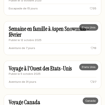
Publié le
13 octobre 2025
Escapade de 15 jours
35
famille-jura
FJ
Semaine en famille à Aspen Snowmass -
Etats Unis
février
Publié le
12 octobre 2025
Aventure de 7 jours
19
Micky83
MI
Voyage à l'Ouest des Etats-Unis
Etats Unis
Publié le
5 octobre 2025
Aventure de 31 jours
27
floux
FL
Voyage Canada
Canada