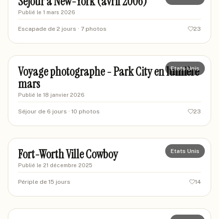
Séjour à New-York (avril 2006)
Publié le
1 mars 2026
Escapade de 2 jours
· 7 photos
23
montagne-pixel
MP
Voyage photographe - Park City en lumière
Etats Unis
mars
Publié le
18 janvier 2026
Séjour de 6 jours
· 10 photos
23
Artevy
AR
Fort-Worth Ville Cowboy
Etats Unis
Publié le
21 décembre 2025
Périple de 15 jours
14
kokiyage
KO