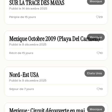
SUR LA TRACE DES MAYAS
Mexique
Publié le
14 décembre 2025
Périple de 15 jours
29
nathy33
NA
Mexique Octobre 2009 (Playa Del Carmen)
Mexique
Publié le
9 décembre 2025
Récit de 15 jours
10
chevalij
CH
Nord-Est USA
Etats Unis
Publié le
9 décembre 2025
Séjour de 7 jours
19
lefilsdu
LE
Mexique : Circuit découverte en mai
Mexique