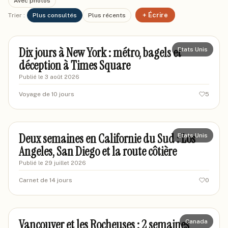
Avec photos
+ Écrire
Trier :
Plus consultés
Plus récents
marinenyc2024
MA
Dix jours à New York : métro, bagels et
Etats Unis
déception à Times Square
Publié le
3 août 2026
Voyage de 10 jours
5
marcusv-nomade
MN
Deux semaines en Californie du Sud : Los
Etats Unis
Angeles, San Diego et la route côtière
Publié le
29 juillet 2026
Carnet de 14 jours
0
marcaventures
MA
Vancouver et les Rocheuses : 2 semaines
Canada