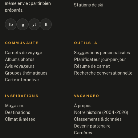
même envie : partir bien
Stations de ski
préparés.
fb
ig
yt
tt
COMMUNAUTÉ
OUTILS IA
Carnets de voyage
Suggestions personnalisées
Albums photos
Planificateur jour-par-jour
Avis voyageurs
Résumé de carnet
Groupes thématiques
Recherche conversationnelle
Carte interactive
INSPIRATIONS
VACANCEO
Magazine
À propos
Destinations
Notre histoire (2004-2026)
Climat & météo
Classements & données
Devenir partenaire
Carrières