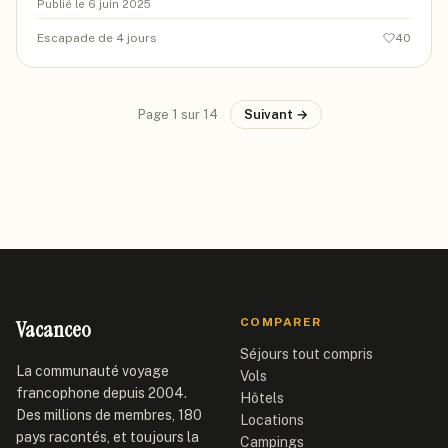
Publié le
6 juin 2025
Escapade de 4 jours
40
Page
1
sur
14
Suivant →
Vacanceo
COMPARER
Séjours tout compris
La communauté voyage
Vols
francophone depuis 2004.
Hôtels
Des millions de membres, 180
Locations
pays racontés, et toujours la
Campings