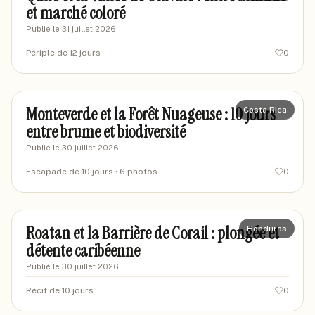
et marché coloré
Publié le
31 juillet 2026
Périple de 12 jours
0
marcustravel88
MA
Monteverde et la Forêt Nuageuse : 10 jours
Costa Rica
entre brume et biodiversité
Publié le
30 juillet 2026
Escapade de 10 jours
· 6 photos
0
marcblanc87
MA
Roatan et la Barrière de Corail : plongée et
Honduras
détente caribéenne
Publié le
30 juillet 2026
Récit de 10 jours
0
marievoyages42
MA