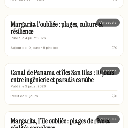
sophiamontreal
SO
Margarita l'oubliée : plages, culture et
Venezuela
résilience
Publié le
4 juillet 2026
Séjour de 10 jours
· 8 photos
0
marcelleexplore
MA
Canal de Panama et îles San Blas : 10 jours
Panama
entre ingénierie et paradis caraïbe
Publié le
3 juillet 2026
Récit de 10 jours
0
voyageurdusud
VO
Margarita, l'île oubliée : plages de rêve et
Venezuela