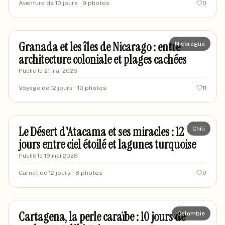
Aventure de 10 jours
· 9 photos
0
marcvoyageur42
MA
Granada et les îles de Nicarago : entre
Nicaragua
architecture coloniale et plages cachées
Publié le
21 mai 2026
Voyage de 12 jours
· 10 photos
11
marineexplore
MA
Le Désert d'Atacama et ses miracles : 12
Chili
jours entre ciel étoilé et lagunes turquoise
Publié le
19 mai 2026
Carnet de 12 jours
· 8 photos
0
marievoyageur92
MA
Cartagena, la perle caraïbe : 10 jours de
Colombie