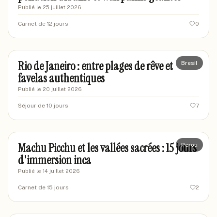
Publié le
25 juillet 2026
Carnet de 12 jours
0
mariavoyageur
MA
Rio de Janeiro : entre plages de rêve et
Bresil
favelas authentiques
Publié le
20 juillet 2026
Séjour de 10 jours
7
marchanddesouvenirs
MA
Machu Picchu et les vallées sacrées : 15 jours
Perou
d'immersion inca
Publié le
14 juillet 2026
Carnet de 15 jours
2
marievoyageuse92
MA