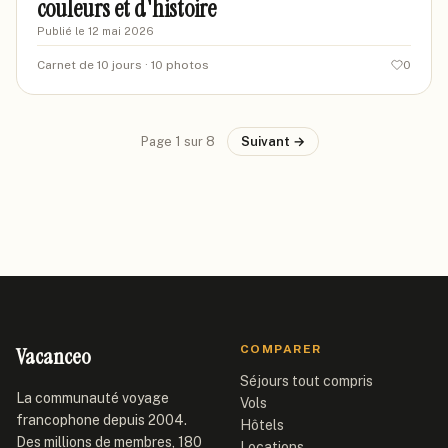
couleurs et d'histoire
Publié le
12 mai 2026
Carnet de 10 jours
· 10 photos
0
Page
1
sur
8
Suivant →
Vacanceo
COMPARER
Séjours tout compris
La communauté voyage
Vols
francophone depuis 2004.
Hôtels
Des millions de membres, 180
Locations