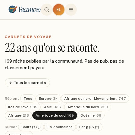
Vacanceo
EL
CARNETS DE VOYAGE
22 ans qu'on se raconte.
169 récits publiés par la communauté. Pas de pub, pas de
classement payant.
← Tous les carnets
Région :
Tous
Europe
·
3k
Afrique du nord - Moyen orient
·
747
Iles de reve
·
585
Asie
·
336
Amerique du nord
·
320
Afrique
·
218
Amerique du sud
·
169
Océanie
·
66
Durée :
Court (<7 j)
1 à 2 semaines
Long (15 j+)