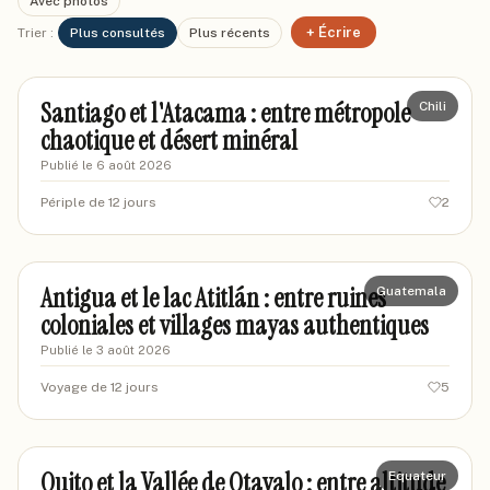
Avec photos
+ Écrire
Trier :
Plus consultés
Plus récents
marcantoine-lyon
ML
Santiago et l'Atacama : entre métropole
Chili
chaotique et désert minéral
Publié le
6 août 2026
Périple de 12 jours
2
marcusv-voyageur
MV
Antigua et le lac Atitlán : entre ruines
Guatemala
coloniales et villages mayas authentiques
Publié le
3 août 2026
Voyage de 12 jours
5
marcandre-voyageur
MV
Quito et la Vallée de Otavalo : entre altitude
Equateur