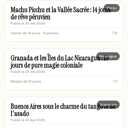
Machu Picchu et la Vallée Sacrée : 14 jours
Perou
de rêve péruvien
Publié le
30 mai 2026
Carnet de 14 jours
· 6 photos
5
sophievoyageuse
SO
Granada et les Îles du Lac Nicaragua : 10
Nicaragua
jours de pure magie coloniale
Publié le
26 mai 2026
Périple de 10 jours
1
mariebuenosaires
MA
Buenos Aires sous le charme du tango et de
Argentine
l'asado
Publié le
24 mai 2026