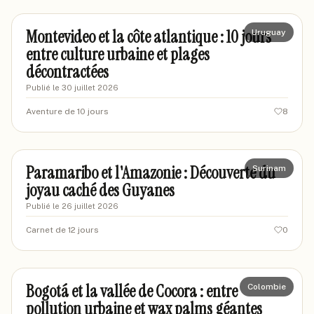
Montevideo et la côte atlantique : 10 jours
Uruguay
entre culture urbaine et plages
décontractées
Publié le
30 juillet 2026
Aventure de 10 jours
8
marcbourgogne
MA
Paramaribo et l'Amazonie : Découverte du
Surinam
joyau caché des Guyanes
Publié le
26 juillet 2026
Carnet de 12 jours
0
marionvoyages-85
M8
Bogotá et la vallée de Cocora : entre
Colombie
pollution urbaine et wax palms géantes