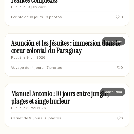
réalités complexes
Publié le
10 juin 2026
Périple de 10 jours
· 8 photos
13
marcaventures
MA
Asunción et les Jésuites : immersion dans le
Paraguay
coeur colonial du Paraguay
Publié le
9 juin 2026
Voyage de 14 jours
· 7 photos
0
marievoyages42
MA
Manuel Antonio : 10 jours entre jungle,
Costa Rica
plages et singe hurleur
Publié le
31 mai 2026
Carnet de 10 jours
· 6 photos
0
marinevoyages
MA