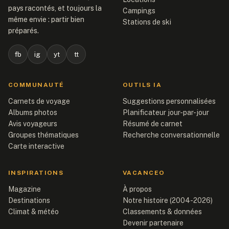
pays racontés, et toujours la
Campings
même envie : partir bien
Stations de ski
préparés.
fb
ig
yt
tt
COMMUNAUTÉ
OUTILS IA
Carnets de voyage
Suggestions personnalisées
Albums photos
Planificateur jour-par-jour
Avis voyageurs
Résumé de carnet
Groupes thématiques
Recherche conversationnelle
Carte interactive
INSPIRATIONS
VACANCEO
Magazine
À propos
Destinations
Notre histoire (2004-2026)
Climat & météo
Classements & données
Devenir partenaire