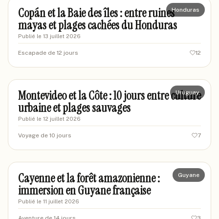
Copán et la Baie des îles : entre ruines
Honduras
mayas et plages cachées du Honduras
Publié le
13 juillet 2026
Escapade de 12 jours
12
marcvoyageur
MA
Montevideo et la Côte : 10 jours entre culture
Uruguay
urbaine et plages sauvages
Publié le
12 juillet 2026
Voyage de 10 jours
7
marctraveler87
MA
Cayenne et la forêt amazonienne :
Guyane
immersion en Guyane française
Publié le
11 juillet 2026
Aventure de 14 jours
3