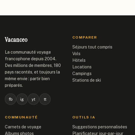
Vacanceo
COMPARER
Séjours tout compris
La communauté voyage
Vols
francophone depuis 2004.
Hôtels
Des millions de membres, 180
Locations
pays racontés, et toujours la
Campings
même envie : partir bien
Stations de ski
préparés.
fb
ig
yt
tt
COMMUNAUTÉ
OUTILS IA
Carnets de voyage
Suggestions personnalisées
Albums photos
Planificateur jour-par-jour