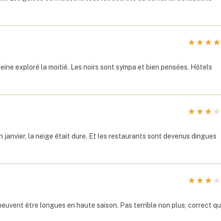
★
★
★
★
 peine exploré la moitié. Les noirs sont sympa et bien pensées. Hôtels
★
★
★
★
n janvier, la neige était dure. Et les restaurants sont devenus dingues
★
★
★
★
euvent être longues en haute saison. Pas terrible non plus, correct qu