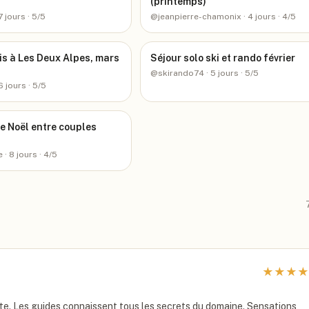
(printemps)
7 jours
· 5/5
@
jeanpierre-chamonix
· 4 jours
· 4/5
is à Les Deux Alpes, mars
Séjour solo ski et rando février
@
skirando74
· 5 jours
· 5/5
6 jours
· 5/5
e Noël entre couples
e
· 8 jours
· 4/5
★
★
★
★
e. Les guides connaissent tous les secrets du domaine. Sensations