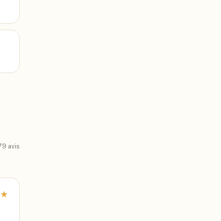
79
avis
★