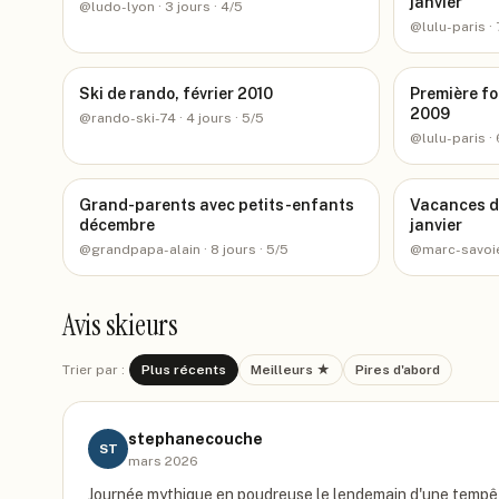
janvier
@
ludo-lyon
· 3 jours
· 4/5
@
lulu-paris
· 
Ski de rando, février 2010
Première fo
2009
@
rando-ski-74
· 4 jours
· 5/5
@
lulu-paris
· 
Grand-parents avec petits-enfants
Vacances d
décembre
janvier
@
grandpapa-alain
· 8 jours
· 5/5
@
marc-savoi
Avis skieurs
Trier par :
Plus récents
Meilleurs ★
Pires d'abord
stephanecouche
ST
mars 2026
Journée mythique en poudreuse le lendemain d'une tempêt