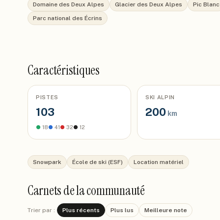
Domaine des Deux Alpes
Glacier des Deux Alpes
Pic Blanc
Parc national des Écrins
Caractéristiques
PISTES
SKI ALPIN
103
200
km
●
18
●
41
●
32
●
12
Snowpark
École de ski (ESF)
Location matériel
Carnets de la communauté
Trier par :
Plus récents
Plus lus
Meilleure note