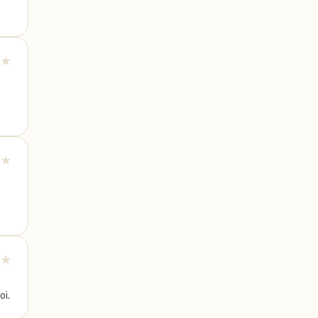
★
★
★
oi.