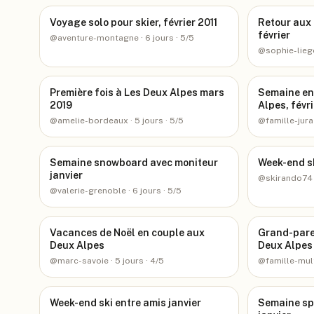
Voyage solo pour skier, février 2011
Retour aux 
février
@
aventure-montagne
· 6 jours
· 5/5
@
sophie-lieg
Première fois à Les Deux Alpes mars
Semaine en 
2019
Alpes, févr
@
amelie-bordeaux
· 5 jours
· 5/5
@
famille-jura
Semaine snowboard avec moniteur
Week-end sk
janvier
@
skirando74
@
valerie-grenoble
· 6 jours
· 5/5
Vacances de Noël en couple aux
Grand-pare
Deux Alpes
Deux Alpes
@
marc-savoie
· 5 jours
· 4/5
@
famille-mul
Week-end ski entre amis janvier
Semaine spo