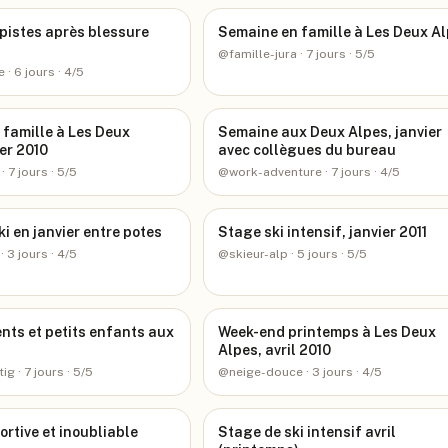
pistes après blessure
Semaine en famille à Les Deux A
@
famille-jura
· 7 jours
· 5/5
e
· 6 jours
· 4/5
famille à Les Deux
Semaine aux Deux Alpes, janvier
ier 2010
avec collègues du bureau
· 7 jours
· 5/5
@
work-adventure
· 7 jours
· 4/5
i en janvier entre potes
Stage ski intensif, janvier 2011
· 3 jours
· 4/5
@
skieur-alp
· 5 jours
· 5/5
nts et petits enfants aux
Week-end printemps à Les Deux
Alpes, avril 2010
tig
· 7 jours
· 5/5
@
neige-douce
· 3 jours
· 4/5
rtive et inoubliable
Stage de ski intensif avril