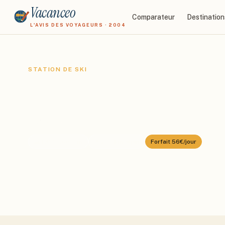
Vacanceo
Comparateur
Destination
L'AVIS DES VOYAGEURS · 2004
STATION DE SKI
Les Deux Alpes
Domaine :
Les Deux Alpes
⛰️
1300
–
3600
m
🎿
200
km alpin
Forfait
56€/jour