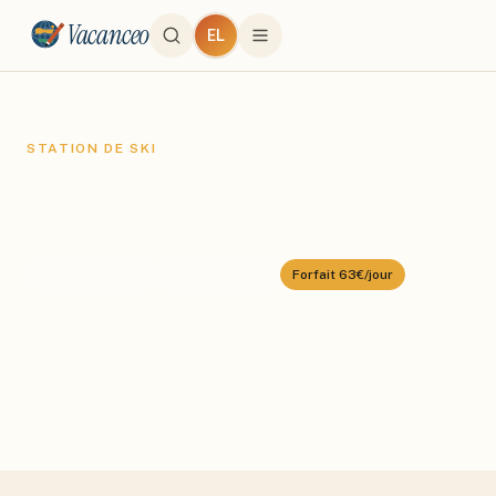
Vacanceo
EL
STATION DE SKI
Courmayeur
Domaine :
Mont Blanc
⛰️
1224
–
2756
m
🎿
100
km alpin
Forfait
63€/jour