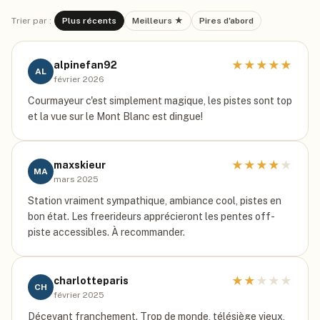
Trier par :
Plus récents
Meilleurs ★
Pires d'abord
★
★
★
★
★
alpinefan92
AL
février 2026
Courmayeur c'est simplement magique, les pistes sont top
et la vue sur le Mont Blanc est dingue!
★
★
★
★
★
maxskieur
MA
mars 2025
Station vraiment sympathique, ambiance cool, pistes en
bon état. Les freerideurs apprécieront les pentes off-
piste accessibles. À recommander.
★
★
★
★
★
charlotteparis
CH
février 2025
Décevant franchement. Trop de monde, télésiège vieux,