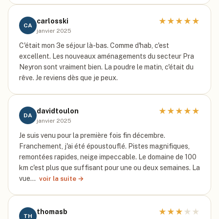
★
★
★
★
★
carlosski
CA
janvier 2025
C'était mon 3e séjour là-bas. Comme d'hab, c'est
excellent. Les nouveaux aménagements du secteur Pra
Neyron sont vraiment bien. La poudre le matin, c'était du
rêve. Je reviens dès que je peux.
★
★
★
★
★
davidtoulon
DA
janvier 2025
Je suis venu pour la première fois fin décembre.
Franchement, j'ai été époustouflé. Pistes magnifiques,
remontées rapides, neige impeccable. Le domaine de 100
km c'est plus que suffisant pour une ou deux semaines. La
vue…
voir la suite →
★
★
★
★
★
thomasb
TH