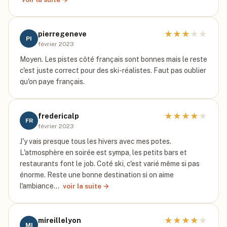
★
★
★
★
★
pierregeneve
PI
février 2023
Moyen. Les pistes côté français sont bonnes mais le reste
c'est juste correct pour des ski-réalistes. Faut pas oublier
qu'on paye français.
★
★
★
★
★
fredericalp
FR
février 2023
J'y vais presque tous les hivers avec mes potes.
L'atmosphère en soirée est sympa, les petits bars et
restaurants font le job. Coté ski, c'est varié même si pas
énorme. Reste une bonne destination si on aime
l'ambiance…
voir la suite →
★
★
★
★
★
mireillelyon
MI