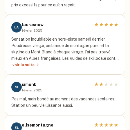
prix excessifs pour ce qu'on reçoit.
★
★
★
★
★
laurasnow
LA
février 2025
Sensation inoubliable en hors-piste samedi dernier.
Poudreuse vierge, ambiance de montagne pure, et la
skyline du Mont Blanc à chaque virage. J'ai pas trouvé
mieux en Alpes françaises. Les guides de ski locale sont…
voir la suite →
★
★
★
★
★
simonb
SI
février 2025
Pas mal, mais bondé au moment des vacances scolaires.
Station un peu vieillissante aussi.
★
★
★
★
★
elisemontagne
EL