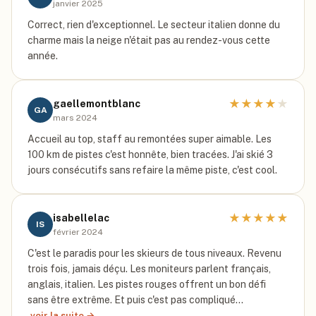
janvier 2025
Correct, rien d'exceptionnel. Le secteur italien donne du
charme mais la neige n'était pas au rendez-vous cette
année.
★
★
★
★
★
gaellemontblanc
GA
mars 2024
Accueil au top, staff au remontées super aimable. Les
100 km de pistes c'est honnête, bien tracées. J'ai skié 3
jours consécutifs sans refaire la même piste, c'est cool.
★
★
★
★
★
isabellelac
IS
février 2024
C'est le paradis pour les skieurs de tous niveaux. Revenu
trois fois, jamais déçu. Les moniteurs parlent français,
anglais, italien. Les pistes rouges offrent un bon défi
sans être extrême. Et puis c'est pas compliqué…
voir la suite →