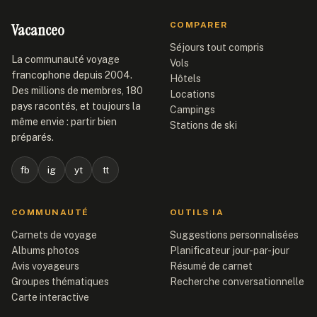
Vacanceo
COMPARER
Séjours tout compris
La communauté voyage
Vols
francophone depuis 2004.
Hôtels
Des millions de membres, 180
Locations
pays racontés, et toujours la
Campings
même envie : partir bien
Stations de ski
préparés.
fb
ig
yt
tt
COMMUNAUTÉ
OUTILS IA
Carnets de voyage
Suggestions personnalisées
Albums photos
Planificateur jour-par-jour
Avis voyageurs
Résumé de carnet
Groupes thématiques
Recherche conversationnelle
Carte interactive