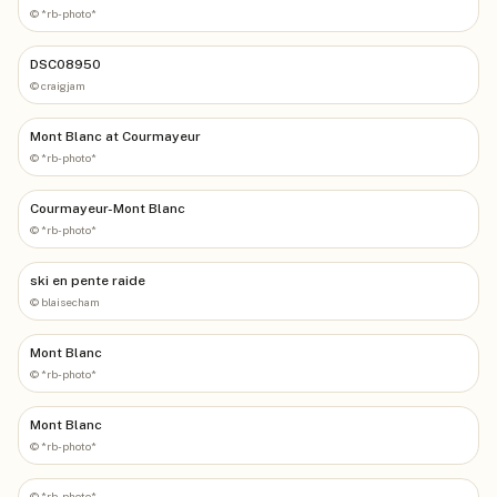
©
*rb-photo*
DSC08950
©
craigjam
Mont Blanc at Courmayeur
©
*rb-photo*
Courmayeur-Mont Blanc
©
*rb-photo*
ski en pente raide
©
blaisecham
Mont Blanc
©
*rb-photo*
Mont Blanc
©
*rb-photo*
©
*rb-photo*