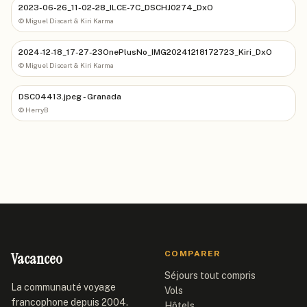
2023-06-26_11-02-28_ILCE-7C_DSCHJ0274_DxO
©
Miguel Discart & Kiri Karma
2024-12-18_17-27-23OnePlusNo_IMG20241218172723_Kiri_DxO
©
Miguel Discart & Kiri Karma
DSC04413.jpeg - Granada
©
HerryB
Vacanceo
COMPARER
Séjours tout compris
La communauté voyage
Vols
francophone depuis 2004.
Hôtels