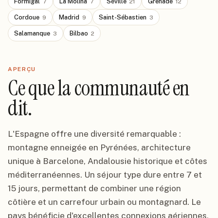
Formigal
La Molina
Séville
Grenade
7
7
21
12
Cordoue
Madrid
Saint-Sébastien
9
9
3
Salamanque
Bilbao
3
2
APERÇU
Ce que la communauté en
dit.
L'Espagne offre une diversité remarquable :
montagne enneigée en Pyrénées, architecture
unique à Barcelone, Andalousie historique et côtes
méditerranéennes. Un séjour type dure entre 7 et
15 jours, permettant de combiner une région
côtière et un carrefour urbain ou montagnard. Le
pays bénéficie d'excellentes connexions aériennes,