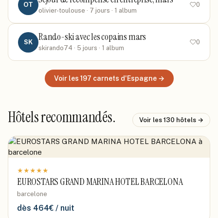
OT
0
olivier-toulouse
· 7 jours
· 1 album
Rando-ski avec les copains mars
SK
0
skirando74
· 5 jours
· 1 album
Voir les
197
carnets
d'Espagne
→
Hôtels recommandés.
Voir les
130
hôtels →
★
★
★
★
★
EUROSTARS GRAND MARINA HOTEL BARCELONA
barcelone
dès
464
€ / nuit