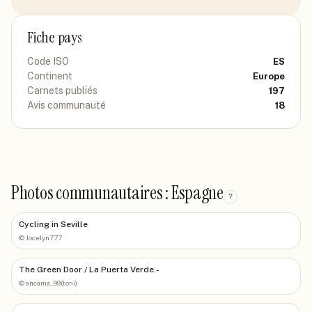
Fiche pays
Code ISO
ES
Continent
Europe
Carnets publiés
197
Avis communauté
18
Photos communautaires : Espagne
?
Cycling in Seville
©
Jocelyn777
The Green Door / La Puerta Verde.-
©
ancama_99(toni)