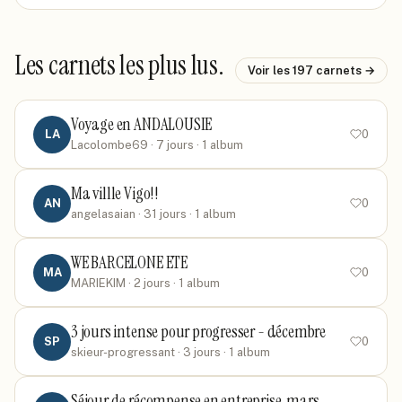
Les carnets les plus lus.
Voir les
197
carnets →
Voyage en ANDALOUSIE
LA
0
Lacolombe69
· 7 jours
· 1 album
Ma villle Vigo!!
AN
0
angelasaian
· 31 jours
· 1 album
WE BARCELONE ETE
MA
0
MARIEKIM
· 2 jours
· 1 album
3 jours intense pour progresser - décembre
SP
0
skieur-progressant
· 3 jours
· 1 album
Séjour de récompense en entreprise, mars