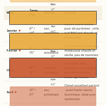
Mar
21
°
Temp.
Mois
Météo
Conseil
(°C)
Saison sèche idéale
Avr
6
° /
sec,
pour ski pyrénéen ; côte
Janvier
★
26
°
14
°
ensoleillé
sud (Málaga) chaude et
ensoleillée.
Très bon mois pour ski ;
6
° /
sec,
Février
★
Andalousie chaude et
Mai
15
°
ensoleillé
sèche, peu de touristes.
31
°
Transition vers
8
° /
variable,
printemps ; montagne
Mars
18
°
printemps
peut être instable,
côtes agréables.
Juin
35
°
Climat excellent partout
10
° /
sec,
; avant haute saison
Avril
★
21
°
printemps
touristique, idéal pour
randonnée.