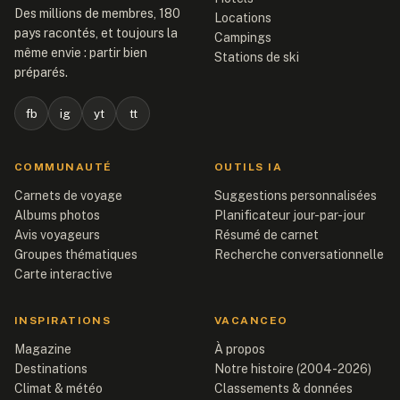
Des millions de membres, 180
Locations
pays racontés, et toujours la
Campings
même envie : partir bien
Stations de ski
préparés.
fb
ig
yt
tt
COMMUNAUTÉ
OUTILS IA
Carnets de voyage
Suggestions personnalisées
Albums photos
Planificateur jour-par-jour
Avis voyageurs
Résumé de carnet
Groupes thématiques
Recherche conversationnelle
Carte interactive
INSPIRATIONS
VACANCEO
Magazine
À propos
Destinations
Notre histoire (2004-2026)
Climat & météo
Classements & données