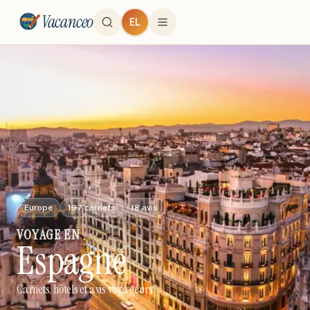
Vacanceo
EL
Europe
197
carnets
18
avis
VOYAGE
EN
Espagne
Carnets, hôtels et avis voyageurs