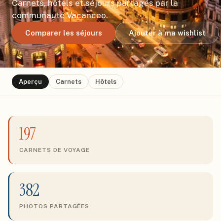
Carnets, hôtels et séjours partagés par la
communauté Vacanceo.
Comparer les séjours
Ajouter à ma wishlist
Aperçu
Carnets
Hôtels
197
CARNETS DE VOYAGE
382
PHOTOS PARTAGÉES