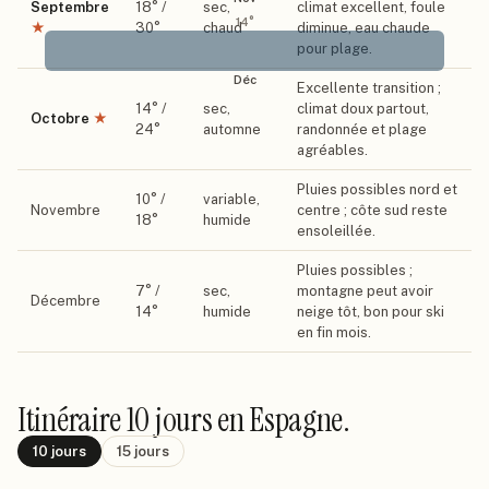
Septembre
18
° /
sec,
climat excellent, foule
14
°
★
30
°
chaud
diminue, eau chaude
pour plage.
Déc
Excellente transition ;
14
° /
sec,
climat doux partout,
Octobre
★
24
°
automne
randonnée et plage
agréables.
Pluies possibles nord et
10
° /
variable,
Novembre
centre ; côte sud reste
18
°
humide
ensoleillée.
Pluies possibles ;
7
° /
sec,
montagne peut avoir
Décembre
14
°
humide
neige tôt, bon pour ski
en fin mois.
Itinéraire
10 jours
en Espagne
.
10
jours
15
jours