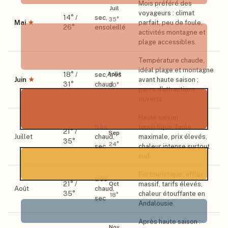
Mois préféré des
Juil
voyageurs : climat
14
° /
sec,
35
°
Mai
★
parfait, peu de foule,
26
°
ensoleillé
activités montagne et
plage accessibles.
Température chaude,
idéal plage et montagne
Août
18
° /
sec, très
Juin
★
avant haute saison ;
31
°
chaud
30
°
parcs d'attractions
ouverts.
Haute saison
très
touristique, foule
21
° /
Sep
Juillet
chaud,
maximale, prix élevés,
35
°
24
°
sec
chaleur intense surtout
sud.
Pic touristique, afflux
très
21
° /
massif, tarifs élevés,
Oct
Août
chaud,
35
°
chaleur étouffante en
18
°
sec
Andalousie.
Après haute saison :
Nov