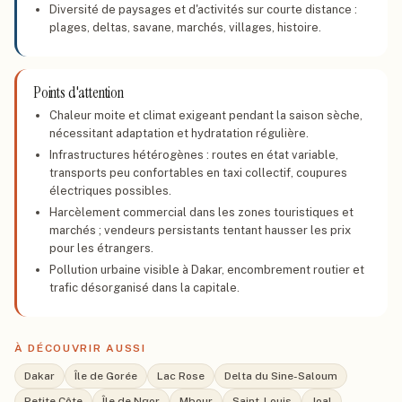
Diversité de paysages et d'activités sur courte distance :
plages, deltas, savane, marchés, villages, histoire.
Points d'attention
Chaleur moite et climat exigeant pendant la saison sèche,
nécessitant adaptation et hydratation régulière.
Infrastructures hétérogènes : routes en état variable,
transports peu confortables en taxi collectif, coupures
électriques possibles.
Harcèlement commercial dans les zones touristiques et
marchés ; vendeurs persistants tentant hausser les prix
pour les étrangers.
Pollution urbaine visible à Dakar, encombrement routier et
trafic désorganisé dans la capitale.
À DÉCOUVRIR AUSSI
Dakar
Île de Gorée
Lac Rose
Delta du Sine-Saloum
Petite Côte
Île de Ngor
Mbour
Saint-Louis
Joal