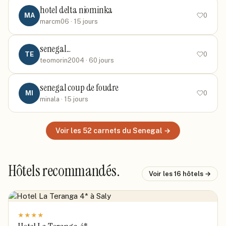
hotel delta niominka
MA
0
marcm06
· 15 jours
senegal...
TE
0
teomorin2004
· 60 jours
senegal coup de foudre
MI
0
minala
· 15 jours
Voir les
52
carnets
du Senegal
→
Hôtels recommandés.
Voir les
16
hôtels →
★
★
★
★