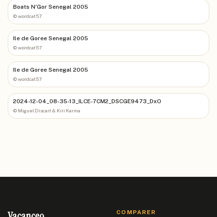
Boats N'Gor Senegal 2005
©
wordcat57
Ile de Goree Senegal 2005
©
wordcat57
Ile de Goree Senegal 2005
©
wordcat57
2024-12-04_08-35-13_ILCE-7CM2_DSCGE9473_DxO
©
Miguel Discart & Kiri Karma
Vacanceo
COMPARER