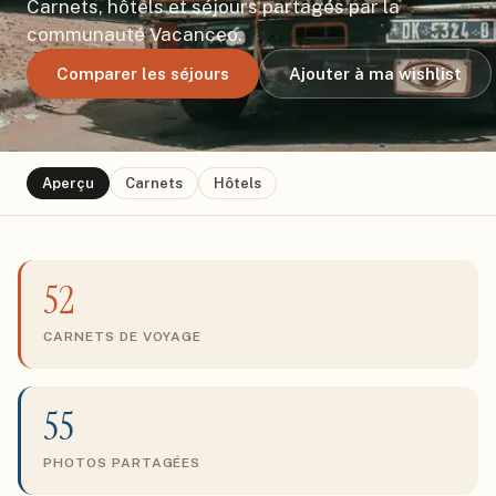
Carnets, hôtels et séjours partagés par la
communauté Vacanceo.
Comparer les séjours
Ajouter à ma wishlist
Aperçu
Carnets
Hôtels
52
CARNETS DE VOYAGE
55
PHOTOS PARTAGÉES