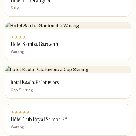
Hotel La Teranga 4*
Saly
★
★
★
★
Hotel Samba Garden 4
Warang
hotel Kaola Paletuviers
Cap Skirring
★
★
★
★
★
Hôtel Club Royal Samba 5*
Warang