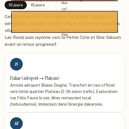
Nov
10
jours
15
jours
28
°
Cet itinéraire de 10 jours balaye les grands classiques
sénégalais : capitale, histoire, nature côtière et rencontres
villages. La boucle part de Dakar, visite l'essentiel (Gorée,
Déc
Lac Rose) puis rayonne vers la Petite Côte et Sine-Saloum
avant un retour progressif.
J
1
Dakar (aéroport → Plateau)
Arrivée aéroport Blaise Diagne. Transfert en taxi officiel
vers hôtel quartier Plateau (2-3h selon trafic). Exploration
rue Félix Faure le soir, dîner restaurant local
(tieboudienne). Immersion dans l'énergie dakaroise.
J
2