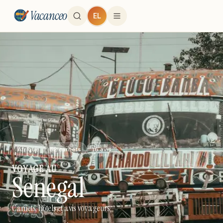
Vacanceo
EL
Afrique
52
carnets
16
avis
VOYAGE
AU
Senegal
Carnets, hôtels et avis voyageurs