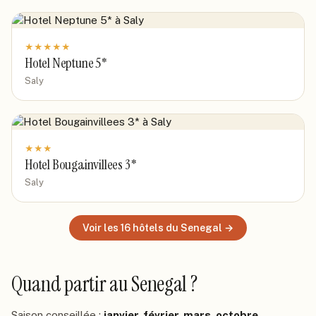
★
★
★
★
★
Hotel Neptune 5*
Saly
★
★
★
Hotel Bougainvillees 3*
Saly
Voir les
16
hôtels
du Senegal
→
Quand partir
au Senegal
?
Saison conseillée :
janvier, février, mars, octobre,