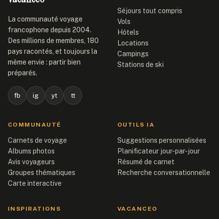
Séjours tout compris
La communauté voyage
Vols
francophone depuis 2004.
Hôtels
Des millions de membres, 180
Locations
pays racontés, et toujours la
Campings
même envie : partir bien
Stations de ski
préparés.
fb
ig
yt
tt
COMMUNAUTÉ
OUTILS IA
Carnets de voyage
Suggestions personnalisées
Albums photos
Planificateur jour-par-jour
Avis voyageurs
Résumé de carnet
Groupes thématiques
Recherche conversationnelle
Carte interactive
INSPIRATIONS
VACANCEO