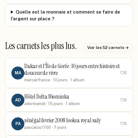
Quelle est la monnaie et comment se faire de
l'argent sur place ?
Les carnets les plus lus.
Voir les
52
carnets →
Dakar et l'Île de Gorée : 10 jours entre histoire et
douceur de vivre
MA
0
marcairfrance
· 10 jours
· 1 album
Hôtel Delta Niominka
AD
0
adormamdi
· 15 jours
· 1 album
sénégal fevrier 2008 lookea royal saly
PA
0
pascalou1700
· 7 jours