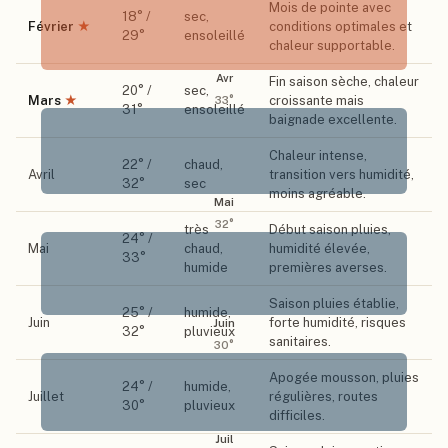
Mois de pointe avec
18
° /
sec,
Février
★
conditions optimales et
29
°
ensoleillé
chaleur supportable.
Avr
Fin saison sèche, chaleur
20
° /
sec,
Mars
★
croissante mais
33
°
31
°
ensoleillé
baignade excellente.
Chaleur intense,
22
° /
chaud,
Avril
transition vers humidité,
32
°
sec
moins agréable.
Mai
32
°
très
Début saison pluies,
24
° /
Mai
chaud,
humidité élevée,
33
°
humide
premières averses.
Saison pluies établie,
25
° /
humide,
Juin
forte humidité, risques
Juin
32
°
pluvieux
sanitaires.
30
°
Apogée mousson, pluies
24
° /
humide,
Juillet
régulières, routes
30
°
pluvieux
difficiles.
Juil