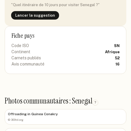
"Quel itinéraire de 10 jours pour visiter
Senegal
?"
Lancer la suggestion
Fiche pays
Code ISO
SN
Continent
Afrique
Carnets publiés
52
Avis communauté
16
Photos communautaires : Senegal
?
Offroading in Guinea Conakry
©
300td.org