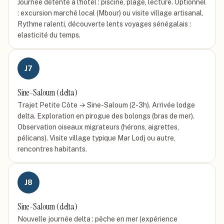
Journée détente à l'hôtel : piscine, plage, lecture. Optionnel
: excursion marché local (Mbour) ou visite village artisanal.
Rythme ralenti, découverte lents voyages sénégalais :
elasticité du temps.
J
7
Sine-Saloum (delta)
Trajet Petite Côte → Sine-Saloum (2-3h). Arrivée lodge
delta. Exploration en pirogue des bolongs (bras de mer).
Observation oiseaux migrateurs (hérons, aigrettes,
pélicans). Visite village typique Mar Lodj ou autre,
rencontres habitants.
J
8
Sine-Saloum (delta)
Nouvelle journée delta : pêche en mer (expérience