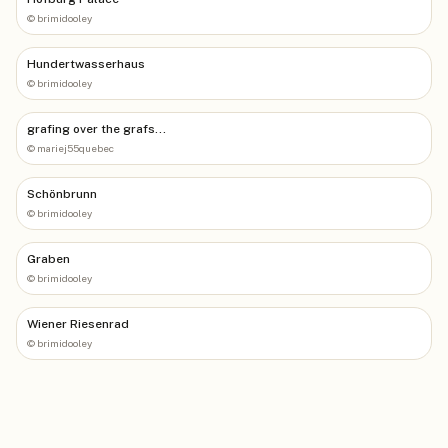
©
brimidooley
Hundertwasserhaus
©
brimidooley
grafing over the grafs...
©
mariej55quebec
Schönbrunn
©
brimidooley
Graben
©
brimidooley
Wiener Riesenrad
©
brimidooley