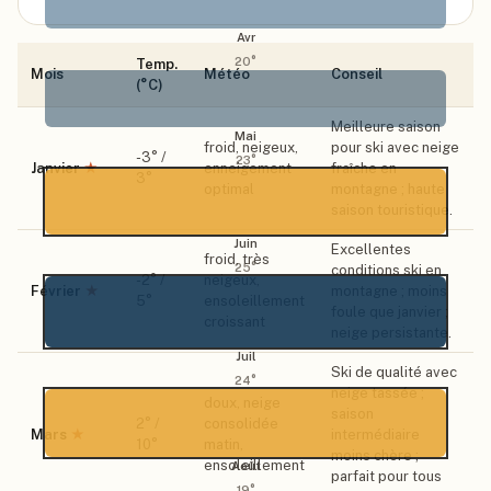
Avr
20
°
Temp.
Mois
Météo
Conseil
(°C)
Meilleure saison
Mai
froid, neigeux,
pour ski avec neige
-3
° /
23
°
Janvier
★
enneigement
fraîche en
3
°
optimal
montagne ; haute
saison touristique.
Juin
Excellentes
froid, très
25
°
conditions ski en
-2
° /
neigeux,
Février
★
montagne ; moins
5
°
ensoleillement
foule que janvier ;
croissant
neige persistante.
Juil
Ski de qualité avec
24
°
neige tassée ;
doux, neige
saison
2
° /
consolidée
Mars
★
intermédiaire
10
°
matin,
moins chère ;
ensoleillement
Août
parfait pour tous
19
°