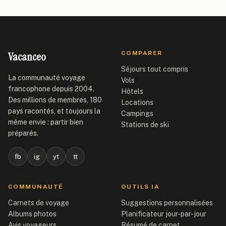
Vacanceo
COMPARER
Séjours tout compris
La communauté voyage
Vols
francophone depuis 2004.
Hôtels
Des millions de membres, 180
Locations
pays racontés, et toujours la
Campings
même envie : partir bien
Stations de ski
préparés.
fb
ig
yt
tt
COMMUNAUTÉ
OUTILS IA
Carnets de voyage
Suggestions personnalisées
Albums photos
Planificateur jour-par-jour
Avis voyageurs
Résumé de carnet