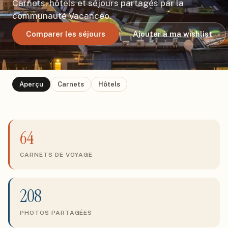
Carnets, hôtels et séjours partagés par la
communauté Vacanceo.
Comparer les séjours
Ajouter à ma wishlist
Aperçu
Carnets
Hôtels
64
CARNETS DE VOYAGE
208
PHOTOS PARTAGÉES