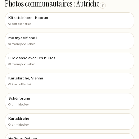
Photos communautaires : Autriche
?
Kitzsteinhorn - Kaprun
©
bortescristian
me myself and i...
©
mariej55quebec
Elle danse avec les bulles...
©
mariej55quebec
Karlskirche, Vienna
©
Pierre Blaché
Schönbrunn
©
brimidooley
Karlskirche
©
brimidooley
Hofburg Palace