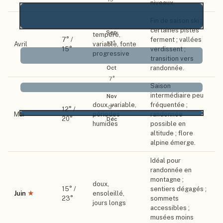
niveaux.
Fin de saison ski ;
certaines pistes
Sep
tempéré,
7
° /
ferment ; vallées
13
°
Avril
variable, fonte
15
°
verdissent ;
progressive
transition vers
randonnée.
Oct
7
°
Saison
intermédiaire peu
Nov
doux, variable,
fréquentée ;
3
°
12
° /
Mai
périodes
randonnée
20
°
Déc
humides
possible en
altitude ; flore
alpine émerge.
Idéal pour
randonnée en
montagne ;
doux,
15
° /
sentiers dégagés ;
Juin
★
ensoleillé,
23
°
sommets
jours longs
accessibles ;
musées moins