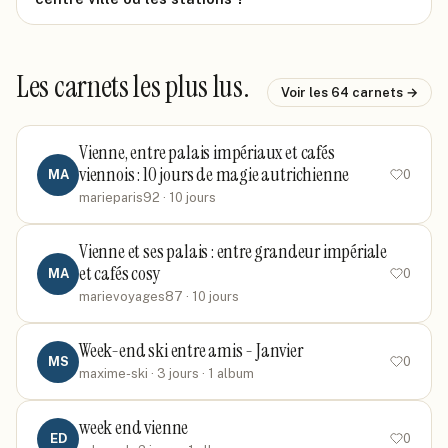
Les carnets les plus lus.
Voir les
64
carnets →
Vienne, entre palais impériaux et cafés
viennois : 10 jours de magie autrichienne
MA
0
marieparis92
· 10 jours
Vienne et ses palais : entre grandeur impériale
et cafés cosy
MA
0
marievoyages87
· 10 jours
Week-end ski entre amis - Janvier
MS
0
maxime-ski
· 3 jours
· 1 album
week end vienne
ED
0