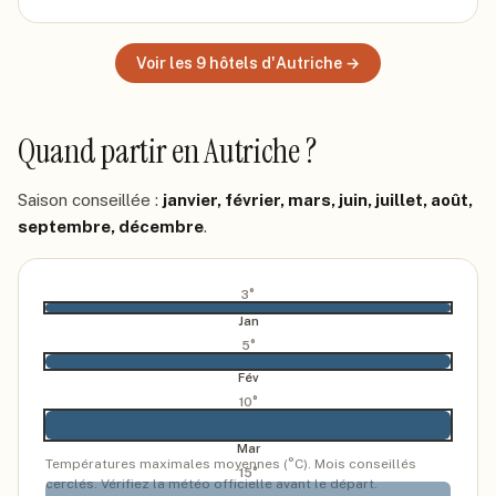
Voir les
9
hôtels
d'Autriche
→
Quand partir
en Autriche
?
Saison conseillée :
janvier, février, mars, juin, juillet, août,
septembre, décembre
.
3
°
Jan
5
°
Fév
10
°
Mar
Températures maximales moyennes (°C). Mois conseillés
15
°
cerclés. Vérifiez la météo officielle avant le départ.