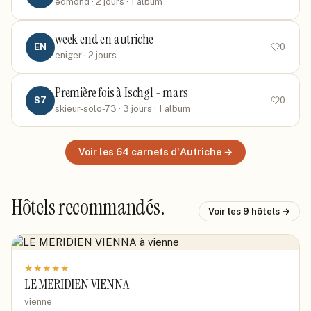
edmond
· 2 jours
· 1 album
week end en autriche
EN
0
eniger
· 2 jours
Première fois à Ischgl - mars
S7
0
skieur-solo-73
· 3 jours
· 1 album
Voir les
64
carnets
d'Autriche
→
Hôtels recommandés.
Voir les
9
hôtels →
★
★
★
★
★
LE MERIDIEN VIENNA
vienne