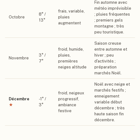
Fin automne avec
météo imprévisible
frais, variable,
8
° /
; pluies fréquentes
Octobre
pluies
13
°
; premiers gels
augmentent
montagne ; très
peu touristique.
Saison creuse
froid, humide,
entre automne et
3
° /
pluies,
hiver ; peu
Novembre
7
°
premières
d'activités ;
neiges altitude
préparation
marchés Noël.
Noël avec neige et
marchés festifs ;
froid, neigeux
enneigement
Décembre
-1
° /
progressif,
variable début
★
3
°
ambiance
décembre ; très
festive
haute saison fin
décembre.