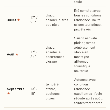
foule.
Été complet avec
chaud,
bonnes conditions
17
° /
Juillet
★
ensoleillé, très
randonnée ; haute
25
°
peu pluie
saison touristique ;
prix élevés.
Saison estivale
pleine ; temps
chaud,
généralement
17
° /
ensoleillé,
stable en
Août
★
24
°
occurrences
montagne ;
d'orage
affluence
touristique
soutenue.
Automne avec
tempéré,
condition
Septembre
13
° /
stable,
randonnée
★
19
°
quelques
excellentes ; foule
pluies
réduite après août ;
teintes forestières.