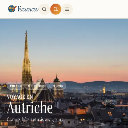
Vacanceo
EL
Europe
64
carnets
4
avis
VOYAGE
EN
Autriche
Carnets, hôtels et avis voyageurs