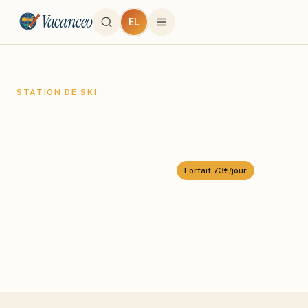
Vacanceo
EL
STATION DE SKI
Courchevel
Domaine :
Les 3 Vallées
⛰️
1300
–
3230
m
🎿
600
km alpin
Forfait
73€/jour