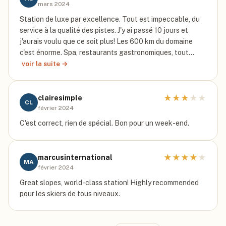
mars 2024
Station de luxe par excellence. Tout est impeccable, du
service à la qualité des pistes. J'y ai passé 10 jours et
j'aurais voulu que ce soit plus! Les 600 km du domaine
c'est énorme. Spa, restaurants gastronomiques, tout…
voir la suite →
★
★
★
★
★
clairesimple
CL
février 2024
C'est correct, rien de spécial. Bon pour un week-end.
★
★
★
★
★
marcusinternational
MA
février 2024
Great slopes, world-class station! Highly recommended
pour les skiers de tous niveaux.