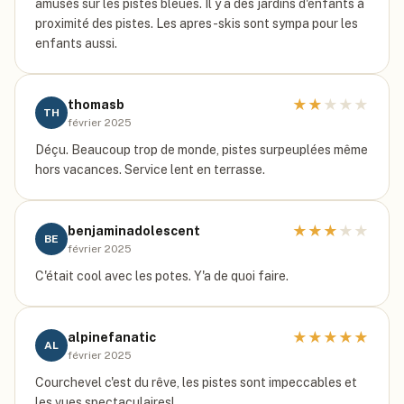
amusés sur les pistes bleues. Il y a des jardins d'enfants à
proximité des pistes. Les apres-skis sont sympa pour les
enfants aussi.
★
★
★
★
★
thomasb
TH
février 2025
Déçu. Beaucoup trop de monde, pistes surpeuplées même
hors vacances. Service lent en terrasse.
★
★
★
★
★
benjaminadolescent
BE
février 2025
C'était cool avec les potes. Y'a de quoi faire.
★
★
★
★
★
alpinefanatic
AL
février 2025
Courchevel c'est du rêve, les pistes sont impeccables et
les vues spectaculaires!