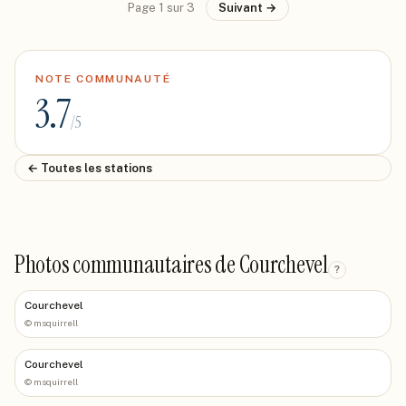
Page
1
sur
3
Suivant →
NOTE COMMUNAUTÉ
3.7
/5
← Toutes les stations
Photos communautaires de Courchevel
?
Courchevel
©
msquirrell
Courchevel
©
msquirrell