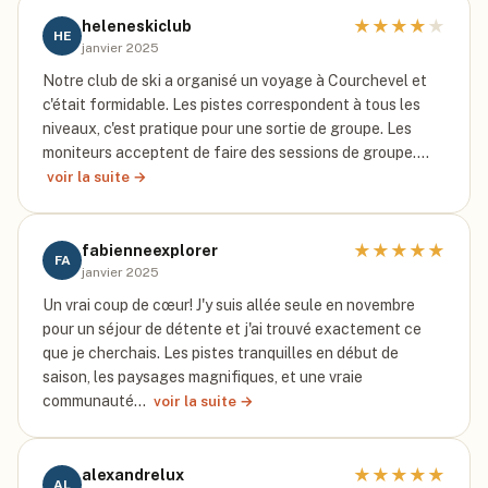
★
★
★
★
★
heleneskiclub
HE
janvier 2025
Notre club de ski a organisé un voyage à Courchevel et
c'était formidable. Les pistes correspondent à tous les
niveaux, c'est pratique pour une sortie de groupe. Les
moniteurs acceptent de faire des sessions de groupe.…
voir la suite →
★
★
★
★
★
fabienneexplorer
FA
janvier 2025
Un vrai coup de cœur! J'y suis allée seule en novembre
pour un séjour de détente et j'ai trouvé exactement ce
que je cherchais. Les pistes tranquilles en début de
saison, les paysages magnifiques, et une vraie
communauté…
voir la suite →
★
★
★
★
★
alexandrelux
AL