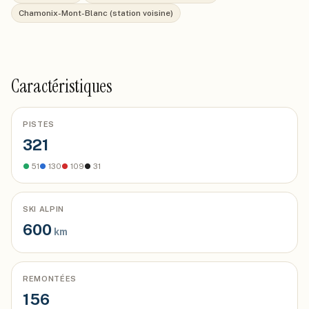
Chamonix-Mont-Blanc (station voisine)
Caractéristiques
PISTES
321
●
51
●
130
●
109
●
31
SKI ALPIN
600
km
REMONTÉES
156