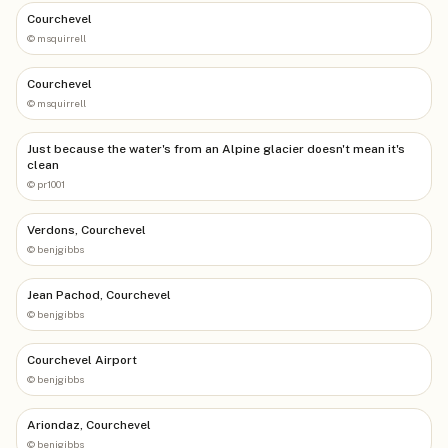
Courchevel
©
msquirrell
Courchevel
©
msquirrell
Just because the water's from an Alpine glacier doesn't mean it's
clean
©
pr1001
Verdons, Courchevel
©
benjgibbs
Jean Pachod, Courchevel
©
benjgibbs
Courchevel Airport
©
benjgibbs
Ariondaz, Courchevel
©
benjgibbs