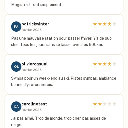
Magistral! Tout simplement.
★
★
★
★
★
patrickwinter
PA
février 2026
Pas une mauvaise station pour passer l'hiver! Y'a de quoi
skier tous les jours sans se lasser avec les 600km.
★
★
★
★
★
oliviercasual
OL
février 2026
Sympa pour un week-end au ski. Pistes sympas, ambiance
bonne. J'y retournerais.
★
★
★
★
★
carolinetest
CA
février 2026
J'ai pas aimé. Trop de monde, trop cher, pas assez de
neige.