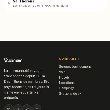
Val Thorens
4
Les 3 Vallées · 3230 m · 600 km de pistes
Vacanceo
COMPARER
Séjours tout compris
La communauté voyage
Vols
francophone depuis 2004.
Hôtels
Des millions de membres, 180
Locations
pays racontés, et toujours la
Campings
même envie : partir bien
Stations de ski
préparés.
fb
ig
yt
tt