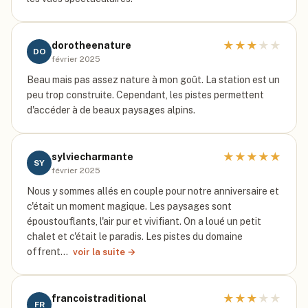
★
★
★
★
★
dorotheenature
DO
février 2025
Beau mais pas assez nature à mon goût. La station est un
peu trop construite. Cependant, les pistes permettent
d'accéder à de beaux paysages alpins.
★
★
★
★
★
sylviecharmante
SY
février 2025
Nous y sommes allés en couple pour notre anniversaire et
c'était un moment magique. Les paysages sont
époustouflants, l'air pur et vivifiant. On a loué un petit
chalet et c'était le paradis. Les pistes du domaine
offrent…
voir la suite →
★
★
★
★
★
francoistraditional
FR