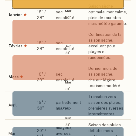
Saison sèche
Mar
18
° /
sec,
optimale, mer calme,
Janvier
★
28
°
ensoleillé
plein de touristes
30
°
mais météo garantie.
Continuation de la
saison sèche,
18
° /
sec,
Février
★
excellent pour
Avr
28
°
ensoleillé
plages et
31
°
randonnées.
Dernier mois de
18
° /
sec,
saison sèche,
Mars
★
29
°
ensoleillé
chaleur légère,
Mai
tourisme modéré.
31
°
Transition vers
19
° /
partiellement
saison des pluies,
Avril
30
°
nuageux
premières averses
intermittentes.
Juin
Saison des pluies
31
°
nuageux,
20
° /
débute, mers
Mai
averses