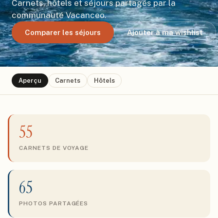
Carnets, hôtels et séjours partagés par la
communauté Vacanceo.
Comparer les séjours
Ajouter à ma wishlist
Aperçu
Carnets
Hôtels
55
CARNETS DE VOYAGE
65
PHOTOS PARTAGÉES