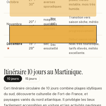
Octobre
averses
30
°
instable, mois très
sporadiques
humide.
Transition vers
Nov
nuageux,
20
° /
saison sèche, météo
Novembre
quelques
28
°
29
°
s'améliore
averses
progressivement.
Début saison sèche,
Décembre
19
° /
sec,
Noël très touristique,
Déc
★
28
°
ensoleillé
tarifs élevés, météo
excellente.
Itinéraire
10 jours
au Martinique
.
10
jours
15
jours
Cet itinéraire circulaire de 10 jours combine plages idylliques
du sud, découverte culturelle de Fort-de-France, et
paysages variés du nord atlantique. Il privilégie les lieux
facilement accessibles en voiture et les activités nautiques