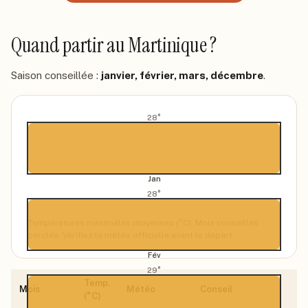
Quand partir
au Martinique
?
Saison conseillée :
janvier, février, mars, décembre
.
28
°
Jan
28
°
Températures maximales moyennes (°C). Mois conseillés
cerclés. Vérifiez la météo officielle avant le départ.
Fév
29
°
Temp.
Mois
Météo
Conseil
(°C)