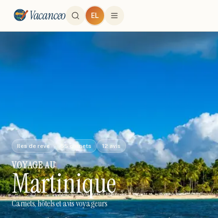
Vacanceo
EL
Iles de reve
55
carnets
12
avis
VOYAGE
AU
Martinique
Carnets, hôtels et avis voyageurs