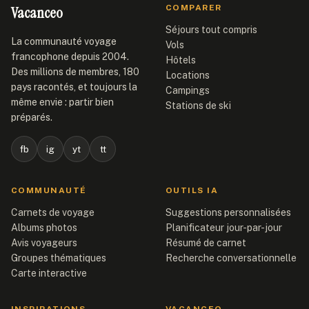
Vacanceo
COMPARER
Séjours tout compris
La communauté voyage
Vols
francophone depuis 2004.
Hôtels
Des millions de membres, 180
Locations
pays racontés, et toujours la
Campings
même envie : partir bien
Stations de ski
préparés.
fb
ig
yt
tt
COMMUNAUTÉ
OUTILS IA
Carnets de voyage
Suggestions personnalisées
Albums photos
Planificateur jour-par-jour
Avis voyageurs
Résumé de carnet
Groupes thématiques
Recherche conversationnelle
Carte interactive
INSPIRATIONS
VACANCEO