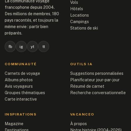
La communauté voyage
Vols
francophone depuis 2004.
Hôtels
Des millions de membres, 180
Locations
pays racontés, et toujours la
Campings
même envie : partir bien
Stations de ski
préparés.
fb
ig
yt
tt
COMMUNAUTÉ
OUTILS IA
Carnets de voyage
Suggestions personnalisées
Albums photos
Planificateur jour-par-jour
Avis voyageurs
Résumé de carnet
Groupes thématiques
Recherche conversationnelle
Carte interactive
INSPIRATIONS
VACANCEO
Magazine
À propos
Destinations
Notre histoire (2004-2026)