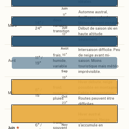
idéales.
Juin
Automne austral,
11
°
feuillages colorés.
doux,
14
° /
Méteo devient instable.
Mars
variable,
Juil
24
°
Début de saison ski en
transition
haute altitude
13
°
seulement.
Août
Intersaison difficile. Peu
16
°
frais,
de neige avant mi-
11
° /
Avril
humide,
saison. Moins
19
°
variable
touristique mais météo
imprévisible.
Sep
19
°
Hiver débute, neige
froid,
possible en montagne.
8
° /
Mai
nuageux,
Faible fréquentation.
15
°
Oct
pluies
Routes peuvent être
23
°
difficiles.
Hiver austral
commence. Neige
froid,
Nov
6
° /
s'accumule en
Juin
★
souvent