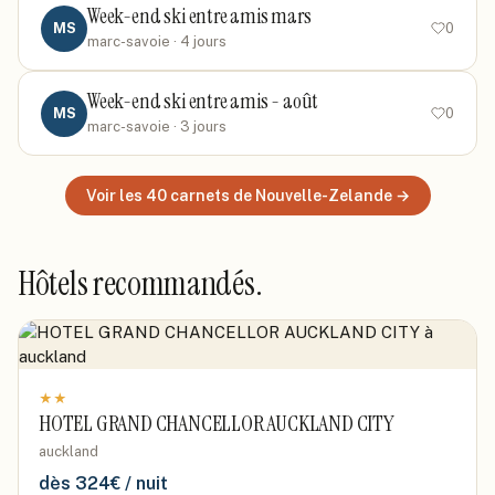
Week-end ski entre amis mars
MS
0
marc-savoie
· 4 jours
Week-end ski entre amis - août
MS
0
marc-savoie
· 3 jours
Voir les
40
carnets
de Nouvelle-Zelande
→
Hôtels recommandés.
★
★
HOTEL GRAND CHANCELLOR AUCKLAND CITY
auckland
dès
324
€ / nuit