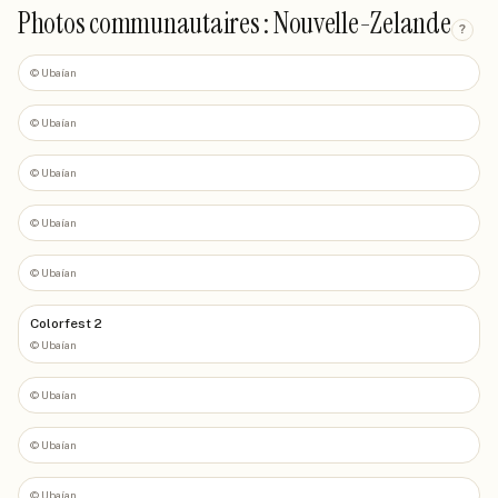
Photos communautaires : Nouvelle-Zelande
?
©
Ubaían
©
Ubaían
©
Ubaían
©
Ubaían
©
Ubaían
Colorfest 2
©
Ubaían
©
Ubaían
©
Ubaían
©
Ubaían