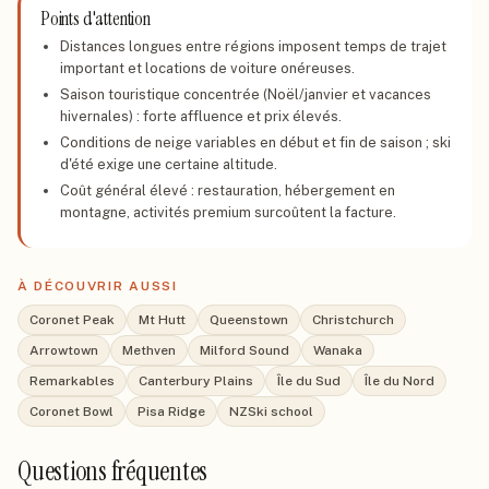
Points d'attention
Distances longues entre régions imposent temps de trajet
important et locations de voiture onéreuses.
Saison touristique concentrée (Noël/janvier et vacances
hivernales) : forte affluence et prix élevés.
Conditions de neige variables en début et fin de saison ; ski
d'été exige une certaine altitude.
Coût général élevé : restauration, hébergement en
montagne, activités premium surcoûtent la facture.
À DÉCOUVRIR AUSSI
Coronet Peak
Mt Hutt
Queenstown
Christchurch
Arrowtown
Methven
Milford Sound
Wanaka
Remarkables
Canterbury Plains
Île du Sud
Île du Nord
Coronet Bowl
Pisa Ridge
NZSki school
Questions fréquentes