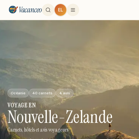
Vacanceo
EL
Océanie
40
carnets
4
avis
VOYAGE
EN
Nouvelle-Zelande
Carnets, hôtels et avis voyageurs