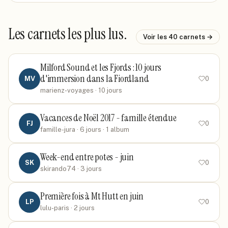
Les carnets les plus lus.
Voir les
40
carnets →
Milford Sound et les Fjords : 10 jours
d'immersion dans la Fiordland
MV
0
marienz-voyages
· 10 jours
Vacances de Noël 2017 - famille étendue
FJ
0
famille-jura
· 6 jours
· 1 album
Week-end entre potes - juin
SK
0
skirando74
· 3 jours
Première fois à Mt Hutt en juin
LP
0
lulu-paris
· 2 jours