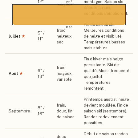
12
°
montagne. Saison ski
25
°
nuageux
débute fin juin,
conditions s'améliorent.
Pic de saison ski.
Déc
froid,
Meilleures conditions
5
° /
Juillet
★
neigeux,
de neige et visibilité.
11
°
sec
Températures basses
mais stables.
Fin d'hiver mais neige
persistante. Ski de
froid,
6
° /
qualité. Moins fréquenté
Août
★
neigeux,
13
°
que juillet.
variable
Températures
remontent.
Printemps austral, neige
frais,
devient mouillée. Fin de
8
° /
Septembre
doux, fin
saison ski (septembre).
16
°
de saison
Randos redeviennent
possibles.
Début de saison randos
doux,