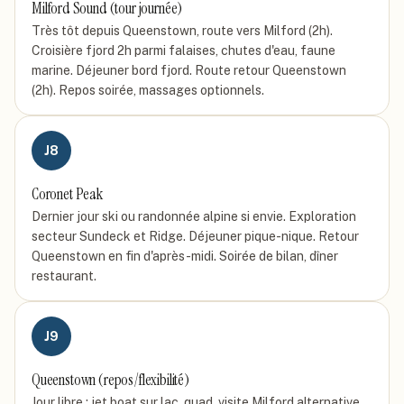
Milford Sound (tour journée)
Très tôt depuis Queenstown, route vers Milford (2h).
Croisière fjord 2h parmi falaises, chutes d'eau, faune
marine. Déjeuner bord fjord. Route retour Queenstown
(2h). Repos soirée, massages optionnels.
J
8
Coronet Peak
Dernier jour ski ou randonnée alpine si envie. Exploration
secteur Sundeck et Ridge. Déjeuner pique-nique. Retour
Queenstown en fin d'après-midi. Soirée de bilan, dîner
restaurant.
J
9
Queenstown (repos/flexibilité)
Jour libre : jet boat sur lac, quad, visite Milford alternative