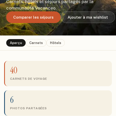
Carnets, hôtels et séjours partagés par la
communauté Vacanceo.
Comparer les séjours
Ajouter à ma wishlist
Aperçu
Carnets
Hôtels
40
CARNETS DE VOYAGE
6
PHOTOS PARTAGÉES