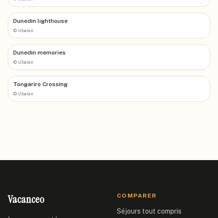
Dunedin lighthouse
©
Ubaían
Dunedin memories
©
Ubaían
Tongariro Crossing
©
Ubaían
Vacanceo
COMPARER
Séjours tout compris