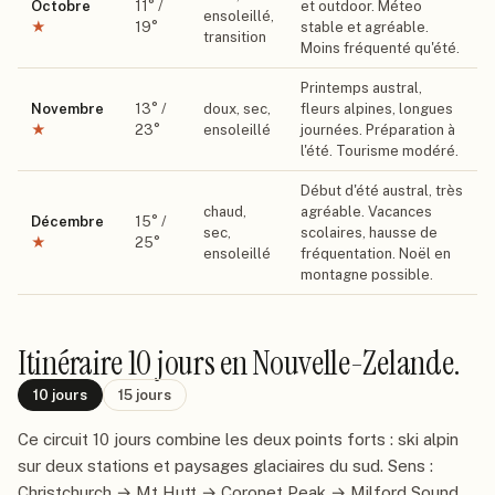
Octobre
11
° /
et outdoor. Méteo
ensoleillé,
★
19
°
stable et agréable.
transition
Moins fréquenté qu'été.
Printemps austral,
Novembre
13
° /
doux, sec,
fleurs alpines, longues
★
23
°
ensoleillé
journées. Préparation à
l'été. Tourisme modéré.
Début d'été austral, très
chaud,
agréable. Vacances
Décembre
15
° /
sec,
scolaires, hausse de
★
25
°
ensoleillé
fréquentation. Noël en
montagne possible.
Itinéraire
10 jours
en Nouvelle-Zelande
.
10
jours
15
jours
Ce circuit 10 jours combine les deux points forts : ski alpin
sur deux stations et paysages glaciaires du sud. Sens :
Christchurch → Mt Hutt → Coronet Peak → Milford Sound