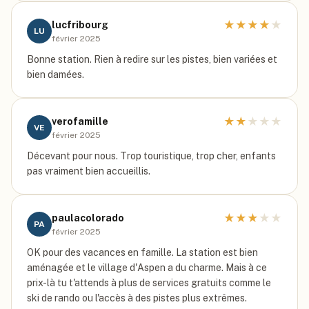
★
★
★
★
★
lucfribourg
LU
février 2025
Bonne station. Rien à redire sur les pistes, bien variées et
bien damées.
★
★
★
★
★
verofamille
VE
février 2025
Décevant pour nous. Trop touristique, trop cher, enfants
pas vraiment bien accueillis.
★
★
★
★
★
paulacolorado
PA
février 2025
OK pour des vacances en famille. La station est bien
aménagée et le village d'Aspen a du charme. Mais à ce
prix-là tu t'attends à plus de services gratuits comme le
ski de rando ou l'accès à des pistes plus extrêmes.