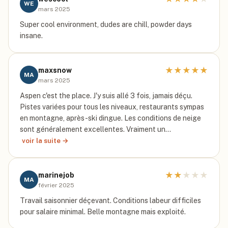
WE
mars 2025
Super cool environment, dudes are chill, powder days
insane.
★
★
★
★
★
maxsnow
MA
mars 2025
Aspen c'est the place. J'y suis allé 3 fois, jamais déçu.
Pistes variées pour tous les niveaux, restaurants sympas
en montagne, après-ski dingue. Les conditions de neige
sont généralement excellentes. Vraiment un…
voir la suite →
★
★
★
★
★
marinejob
MA
février 2025
Travail saisonnier déçevant. Conditions labeur difficiles
pour salaire minimal. Belle montagne mais exploité.