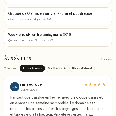
Groupe de 6 amis en janvier - Folie et poudreuse
@
bande-alsace
· 4 jours
· 5/5
Week-end ski entre amis, mars 2019
@
alex-grenoble
· 3 jours
· 4/5
Avis skieurs
75
avis
Trier par :
Plus récents
Meilleurs ★
Pires d'abord
★
★
★
★
★
anneeurope
AN
février 2026
Fantastique! J'ai skié en février avec un groupe d'amis et
on a passé une semaine mémorable. Le domaine est
immense, les pistes variées, les paysages spectaculaires
et l'apres-ski à la hauteur. Prix élevé certes mais…