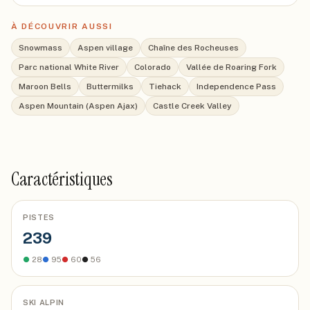
À DÉCOUVRIR AUSSI
Snowmass
Aspen village
Chaîne des Rocheuses
Parc national White River
Colorado
Vallée de Roaring Fork
Maroon Bells
Buttermilks
Tiehack
Independence Pass
Aspen Mountain (Aspen Ajax)
Castle Creek Valley
Caractéristiques
PISTES
239
●
28
●
95
●
60
●
56
SKI ALPIN