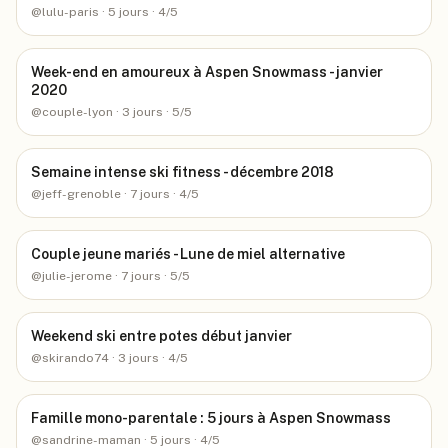
@
lulu-paris
· 5 jours
· 4/5
Week-end en amoureux à Aspen Snowmass - janvier
2020
@
couple-lyon
· 3 jours
· 5/5
Semaine intense ski fitness - décembre 2018
@
jeff-grenoble
· 7 jours
· 4/5
Couple jeune mariés - Lune de miel alternative
@
julie-jerome
· 7 jours
· 5/5
Weekend ski entre potes début janvier
@
skirando74
· 3 jours
· 4/5
Famille mono-parentale : 5 jours à Aspen Snowmass
@
sandrine-maman
· 5 jours
· 4/5