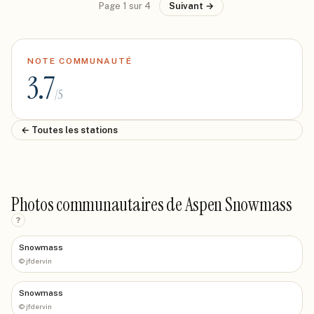
Page
1
sur
4
Suivant →
NOTE COMMUNAUTÉ
3.7
/5
← Toutes les stations
Photos communautaires de Aspen Snowmass
?
Snowmass
©
jfdervin
Snowmass
©
jfdervin