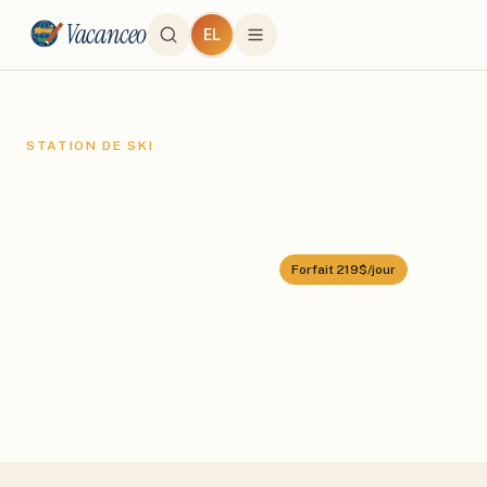
Vacanceo
EL
STATION DE SKI
Aspen Snowmass
Domaine :
Aspen Snowmass
⛰️
2400
–
3417
m
🎿
220
km alpin
Forfait
219$/jour