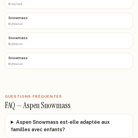
©
roy.luck
Snowmass
©
jfdervin
Snowmass
©
jfdervin
Snowmass
©
jfdervin
QUESTIONS FRÉQUENTES
FAQ —
Aspen Snowmass
Aspen Snowmass est-elle adaptée aux
familles avec enfants?