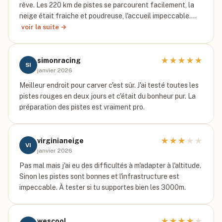
rêve. Les 220 km de pistes se parcourent facilement, la
neige était fraiche et poudreuse, l'accueil impeccable.…
voir la suite →
★
★
★
★
★
simonracing
SI
janvier 2026
Meilleur endroit pour carver c'est sûr. J'ai testé toutes les
pistes rouges en deux jours et c'était du bonheur pur. La
préparation des pistes est vraiment pro.
★
★
★
★
★
virginianeige
VI
janvier 2026
Pas mal mais j'ai eu des difficultés à m'adapter à l'altitude.
Sinon les pistes sont bonnes et l'infrastructure est
impeccable. À tester si tu supportes bien les 3000m.
★
★
★
★
★
wescool