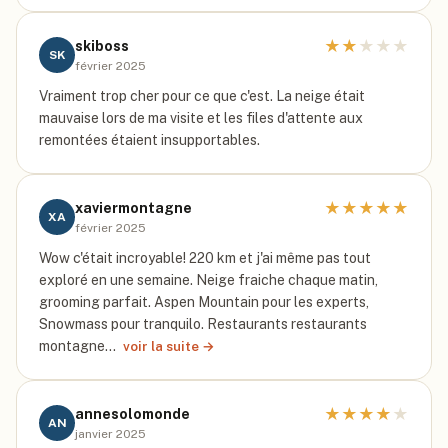
★
★
★
★
★
skiboss
SK
février 2025
Vraiment trop cher pour ce que c'est. La neige était
mauvaise lors de ma visite et les files d'attente aux
remontées étaient insupportables.
★
★
★
★
★
xaviermontagne
XA
février 2025
Wow c'était incroyable! 220 km et j'ai même pas tout
exploré en une semaine. Neige fraiche chaque matin,
grooming parfait. Aspen Mountain pour les experts,
Snowmass pour tranquilo. Restaurants restaurants
montagne…
voir la suite →
★
★
★
★
★
annesolomonde
AN
janvier 2025