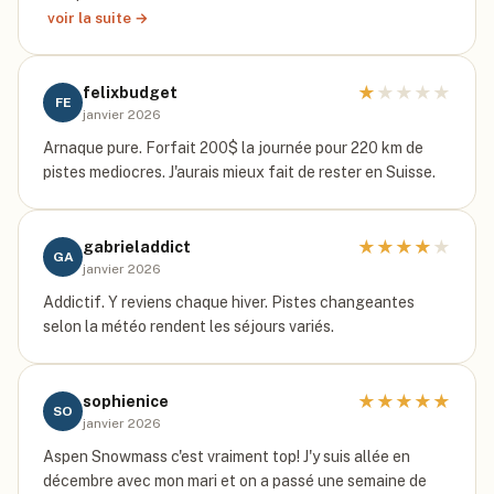
voir la suite →
★
★
★
★
★
felixbudget
FE
janvier 2026
Arnaque pure. Forfait 200$ la journée pour 220 km de
pistes mediocres. J'aurais mieux fait de rester en Suisse.
★
★
★
★
★
gabrieladdict
GA
janvier 2026
Addictif. Y reviens chaque hiver. Pistes changeantes
selon la météo rendent les séjours variés.
★
★
★
★
★
sophienice
SO
janvier 2026
Aspen Snowmass c'est vraiment top! J'y suis allée en
décembre avec mon mari et on a passé une semaine de