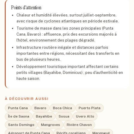
Points d'attention
Chaleur et humidité élevées, surtout juillet-septembre,
avec risque de cyclones atlantiques en période estivale.
Tourisme de masse dans les zones principales (Punta
Cana, Bavaro) : affluence, prix des excursions majorés à
l'hôtel, environnement des plages dégradé.
Infrastructure routière inégale et distances parfois
importantes entre régions, nécessitant des transferts en
bus de plusieurs heures.
Développement touristique important affectant certains
petits villages (Bayahibe, Dominicus) ; peu d'authenticité en
haute saison.
À DÉCOUVRIR AUSSI
Punta Cana
Bavaro
Boca Chica
Puerto Plata
Île de Saona
Bayahibe
Sosua
Uvero Alto
Santo Domingo
Mangroves
Rivière Chavon
Aéroport de Punta Cana
Récifs coralliens
Merengué