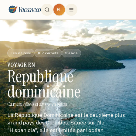
Vacanceo
EL
Iles de reve
187
carnets
29
avis
VOYAGE
EN
Republique
dominicaine
Carnets, hôtels et avis voyageurs
La République Dominicaine est le deuxième plus
grand pays des Caraïbes. Située sur l'île
"Hispaniola", elle est limitée par l'océan