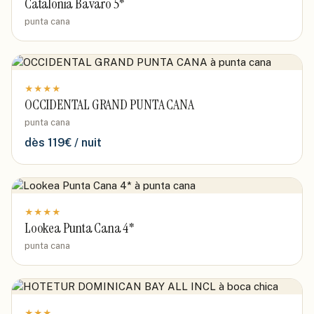
Catalonia Bavaro 5*
punta cana
★
★
★
★
OCCIDENTAL GRAND PUNTA CANA
punta cana
dès
119
€ / nuit
★
★
★
★
Lookea Punta Cana 4*
punta cana
★
★
★