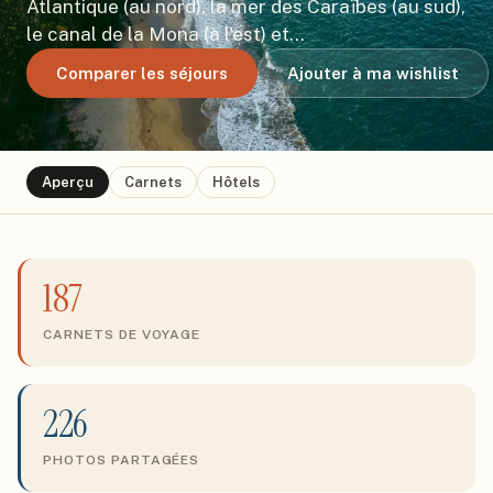
Atlantique (au nord), la mer des Caraïbes (au sud),
le canal de la Mona (à l'est) et…
Comparer les séjours
Ajouter à ma wishlist
Aperçu
Carnets
Hôtels
187
CARNETS DE VOYAGE
226
PHOTOS PARTAGÉES