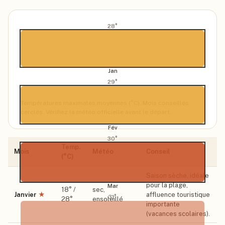
28
°
Jan
29
°
Températures maximales moyennes (°C). Mois conseillés
cerclés. Vérifiez la météo officielle avant le départ.
Fév
30
°
Temp.
Mois
Météo
Conseil
(°C)
Saison sèche, idéale
pour la plage,
Mar
18
° /
sec,
Janvier
★
affluence touristique
31
°
28
°
ensoleillé
importante
(vacances scolaires).