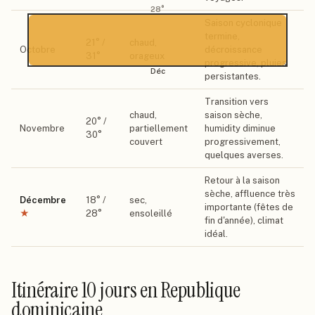
28
°
Saison cyclonique
termine,
21
° /
chaud,
Octobre
décroissance
31
°
orageux
progressive, pluies
Déc
persistantes.
Transition vers
chaud,
saison sèche,
20
° /
Novembre
partiellement
humidity diminue
30
°
couvert
progressivement,
quelques averses.
Retour à la saison
sèche, affluence très
Décembre
18
° /
sec,
importante (fêtes de
★
28
°
ensoleillé
fin d'année), climat
idéal.
Itinéraire
10 jours
en Republique
dominicaine
.