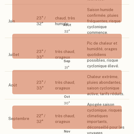
Saison humide
confirmée, pluies
23
° /
chaud, très
Juin
fréquentes, risque
32
°
humide
Août
cyclonique
32
°
commence.
Pic de chaleur et
humidité, orages
23
° /
très chaud,
Juillet
quotidiens
33
°
orageux
possibles, risque
Sep
cyclonique élevé.
31
°
Chaleur extrême,
23
° /
très chaud,
pluies abondantes,
Août
33
°
orageux
saison cyclonique
active, tarifs réduits.
Oct
30
°
Apogée saison
cyclonique, risques
22
° /
très chaud,
climatiques
Septembre
32
°
orageux
importants,
déconseillé pour les
Nov
voyages.