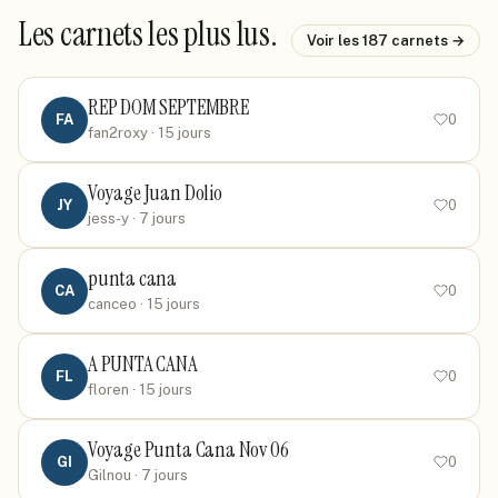
Les carnets les plus lus.
Voir les
187
carnets →
REP DOM SEPTEMBRE
FA
0
fan2roxy
· 15 jours
Voyage Juan Dolio
JY
0
jess-y
· 7 jours
punta cana
CA
0
canceo
· 15 jours
A PUNTA CANA
FL
0
floren
· 15 jours
Voyage Punta Cana Nov 06
GI
0
Gilnou
· 7 jours