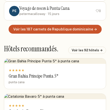
Voyage de noces à Punta Cana
PE
0
petermacalloway
· 15 jours
Voir les
187
carnets
de Republique dominicaine
→
Hôtels recommandés.
Voir les
92
hôtels →
★
★
★
★
★
Gran Bahia Principe Punta 5*
punta cana
★
★
★
★
★