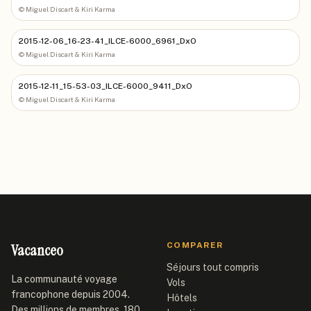
©
Miguel Discart & Kiri Karma
2015-12-06_16-23-41_ILCE-6000_6961_DxO
©
Miguel Discart & Kiri Karma
2015-12-11_15-53-03_ILCE-6000_9411_DxO
©
Miguel Discart & Kiri Karma
Vacanceo
COMPARER
Séjours tout compris
La communauté voyage
Vols
francophone depuis 2004.
Hôtels
Des millions de membres, 180