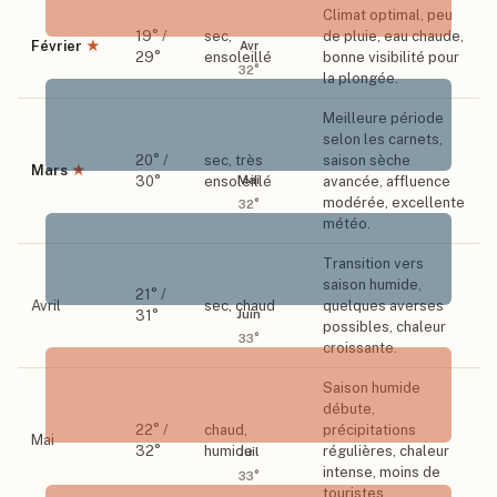
Climat optimal, peu
19
° /
sec,
de pluie, eau chaude,
Février
★
Avr
29
°
ensoleillé
bonne visibilité pour
32
°
la plongée.
Meilleure période
selon les carnets,
20
° /
sec, très
saison sèche
Mars
★
Mai
30
°
ensoleillé
avancée, affluence
modérée, excellente
32
°
météo.
Transition vers
saison humide,
21
° /
Avril
sec, chaud
quelques averses
31
°
Juin
possibles, chaleur
33
°
croissante.
Saison humide
débute,
22
° /
chaud,
précipitations
Mai
32
°
humide
régulières, chaleur
Juil
intense, moins de
33
°
touristes.