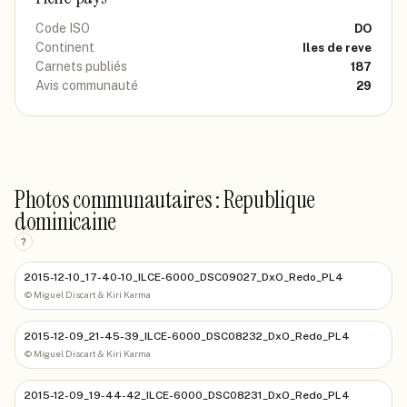
Code ISO
DO
Continent
Iles de reve
Carnets publiés
187
Avis communauté
29
Photos communautaires : Republique
dominicaine
?
2015-12-10_17-40-10_ILCE-6000_DSC09027_DxO_Redo_PL4
©
Miguel Discart & Kiri Karma
2015-12-09_21-45-39_ILCE-6000_DSC08232_DxO_Redo_PL4
©
Miguel Discart & Kiri Karma
2015-12-09_19-44-42_ILCE-6000_DSC08231_DxO_Redo_PL4