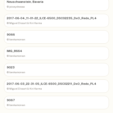
Neuschwanstein, Bavaria
©
joiseyshowaa
2017-06-04_11-01-22_ILCE-6500_DSC02235_DxO_Redo_PL4
©
Miguel Discart & Kiri Karma
9066
©
benkamorvan
IMG_8664
©
benkamorvan
9023
©
benkamorvan
2017-06-03_22-31-05_ILCE-6500_DSC02211_DxO_Redo_PL4
©
Miguel Discart & Kiri Karma
9067
©
benkamorvan