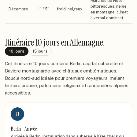
Marchés de Noël
pittoresques, neige
Décembre
1
° /
5
°
froid, neigeux
en montagne, climat
hivernal dominant
Itinéraire
10 jours
en Allemagne
.
10
jours
15
jours
Cet itinéraire 10 jours combine Berlin capital culturelle et
Bavière montagnarde avec châteaux emblématiques.
Boucle nord-sud idéale pour premiers voyageurs, mêlant
histoire urbaine, patrimoine religieux et randonnées alpines
accessibles.
J
1
Berlin - Arrivée
Arrivée à Berlin, installation dans auberge à Kreuzberg ou