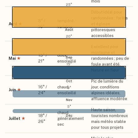
mois
25
°
Début idéal pour
randonnées ; forêts
8
° /
tempéré,
Avril
★
et églises
16
°
variable
pittoresques
Août
accessibles
20
°
Excellent pour
montagne et
13
° /
doux,
Sep
Mai
★
randonnées ; peu de
21
°
ensoleillé
foule avant été,
15
°
Nature en fleur
Pic de lumière du
Oct
16
° /
chaud,
jour, conditions
9
°
Juin
★
24
°
ensoleillé
alpines idéales,
affluence modérée
Nov
5
°
Haute saison,
chaud,
18
° /
touristes nombreux
Déc
Juillet
★
généralement
26
°
mais météo stable
sec
pour tous projets