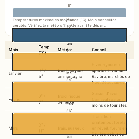
11
°
Mar
Températures maximales moyennes (°C). Mois conseillés
cerclés. Vérifiez la météo officielle avant le départ.
16
°
Avr
Temp.
Mois
Météo
Conseil
21
°
(°C)
Hiver rigoureux ;
-1
° /
froid, neigeux
sports d'hiver en
Mai
Janvier
5
°
en montagne
Bavière, marchés de
24
°
Noël début janvier
Saison d'hiver ;
0
° /
froid, risque
Février
Carnaval régional,
7
°
de neige
Juin
moins de touristes
26
°
Transition
printemps ; forêts
3
° /
Mars
frais, nuageux
en réveil, fleurs en
11
°
Bavière début du
Juil