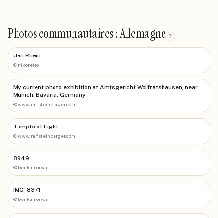
Photos communautaires : Allemagne
?
den Rhein
©
nikoretro
My current photo exhibition at Amtsgericht Wolfratshausen, near
Munich, Bavaria, Germany
©
www.ralfsteinberger.com
Temple of Light
©
www.ralfsteinberger.com
8949
©
benkamorvan
IMG_8371
©
benkamorvan