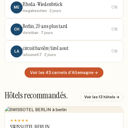
Rheda-Wiedenbrück
ME
0
megahexchen
· 2 jours
Berlin, 20 ans plus tard
CH
0
christtian
· 7 jours
circuit bavière/tirol aout
LA
0
lafouine67
· 2 jours
Voir les
43
carnets
d'Allemagne
→
Hôtels recommandés.
Voir les
13
hôtels →
★
★
★
★
★
SWISSOTEL BERLIN