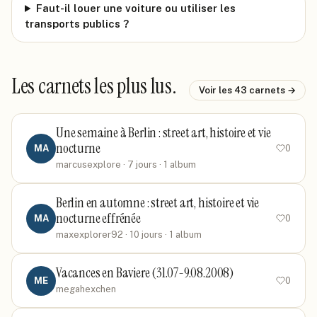
Faut-il louer une voiture ou utiliser les
transports publics ?
Les carnets les plus lus.
Voir les
43
carnets →
Une semaine à Berlin : street art, histoire et vie
nocturne
MA
0
marcusexplore
· 7 jours
· 1 album
Berlin en automne : street art, histoire et vie
nocturne effrénée
MA
0
maxexplorer92
· 10 jours
· 1 album
Vacances en Baviere (31.07-9.08.2008)
ME
0
megahexchen