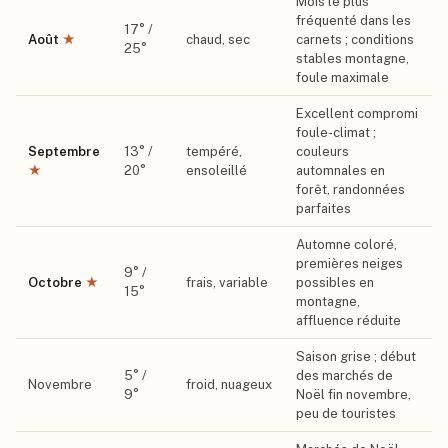
Mois le plus
fréquenté dans les
17
° /
Août
★
chaud, sec
carnets ; conditions
25
°
stables montagne,
foule maximale
Excellent compromi
foule-climat ;
Septembre
13
° /
tempéré,
couleurs
★
20
°
ensoleillé
automnales en
forêt, randonnées
parfaites
Automne coloré,
premières neiges
9
° /
Octobre
★
frais, variable
possibles en
15
°
montagne,
affluence réduite
Saison grise ; début
5
° /
des marchés de
Novembre
froid, nuageux
9
°
Noël fin novembre,
peu de touristes