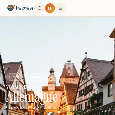
Vacanceo
EL
Europe
43
carnets
9
avis
VOYAGE
EN
Allemagne
Carnets, hôtels et avis voyageurs