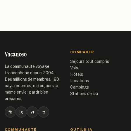
Vacanceo
COMPARER
Séjours tout compris
La communauté voyage
Vols
francophone depuis 2004.
Hôtels
Des millions de membres, 180
Locations
pays racontés, et toujours la
Campings
même envie : partir bien
Stations de ski
préparés.
fb
ig
yt
tt
COMMUNAUTÉ
OUTILS IA