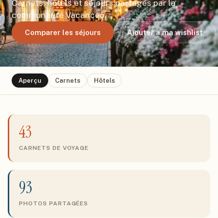
Carnets, hôtels et séjours partagés par la
communauté Vacanceo.
Comparer les séjours
Ajouter à ma wishlist
Aperçu
Carnets
Hôtels
43
CARNETS DE VOYAGE
93
PHOTOS PARTAGÉES