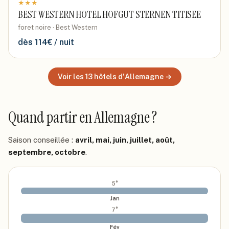
★
★
★
BEST WESTERN HOTEL HOFGUT STERNEN TITISEE
foret noire · Best Western
dès
114
€ / nuit
Voir les
13
hôtels
d'Allemagne
→
Quand partir
en Allemagne
?
Saison conseillée :
avril, mai, juin, juillet, août,
septembre, octobre
.
5
°
Jan
7
°
Fév