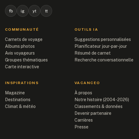
fb
ig
yt
tt
COMMUNAUTÉ
OUTILS IA
Carnets de voyage
Suggestions personnalisées
Albums photos
Planificateur jour-par-jour
Avis voyageurs
Résumé de carnet
Groupes thématiques
Recherche conversationnelle
Carte interactive
INSPIRATIONS
VACANCEO
Magazine
À propos
Destinations
Notre histoire (2004-2026)
Climat & météo
Classements & données
Devenir partenaire
Carrières
Presse