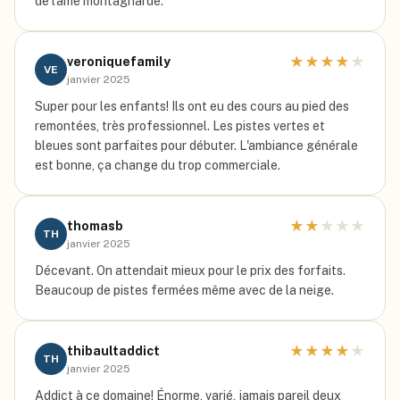
de l'âme montagnarde.
★
★
★
★
★
veroniquefamily
VE
janvier 2025
Super pour les enfants! Ils ont eu des cours au pied des
remontées, très professionnel. Les pistes vertes et
bleues sont parfaites pour débuter. L'ambiance générale
est bonne, ça change du trop commerciale.
★
★
★
★
★
thomasb
TH
janvier 2025
Décevant. On attendait mieux pour le prix des forfaits.
Beaucoup de pistes fermées même avec de la neige.
★
★
★
★
★
thibaultaddict
TH
janvier 2025
Addict à ce domaine! Énorme, varié, jamais pareil deux