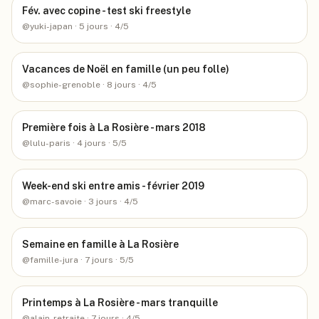
Fév. avec copine - test ski freestyle
@
yuki-japan
· 5 jours
· 4/5
Vacances de Noël en famille (un peu folle)
@
sophie-grenoble
· 8 jours
· 4/5
Première fois à La Rosière - mars 2018
@
lulu-paris
· 4 jours
· 5/5
Week-end ski entre amis - février 2019
@
marc-savoie
· 3 jours
· 4/5
Semaine en famille à La Rosière
@
famille-jura
· 7 jours
· 5/5
Printemps à La Rosière - mars tranquille
@
alain-retraite
· 7 jours
· 4/5