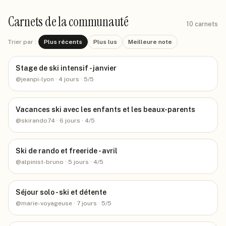
Carnets de la communauté
10
carnets
Trier par :
Plus récents
Plus lus
Meilleure note
Stage de ski intensif - janvier
@
jeanpi-lyon
· 4 jours
· 5/5
Vacances ski avec les enfants et les beaux-parents
@
skirando74
· 6 jours
· 4/5
Ski de rando et freeride - avril
@
alpinist-bruno
· 5 jours
· 4/5
Séjour solo - ski et détente
@
marie-voyageuse
· 7 jours
· 5/5