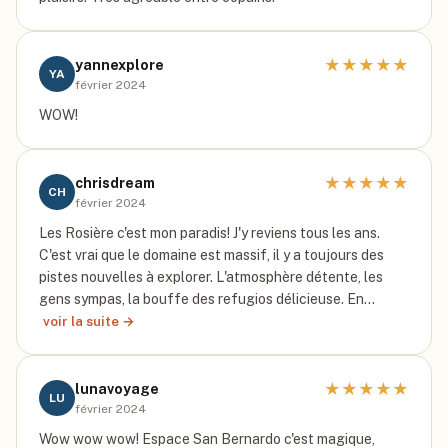
★
★
★
★
★
yannexplore
YA
février 2024
WOW!
★
★
★
★
★
chrisdream
CH
février 2024
Les Rosière c'est mon paradis! J'y reviens tous les ans.
C'est vrai que le domaine est massif, il y a toujours des
pistes nouvelles à explorer. L'atmosphère détente, les
gens sympas, la bouffe des refugios délicieuse. En…
voir la suite →
★
★
★
★
★
lunavoyage
LU
février 2024
Wow wow wow! Espace San Bernardo c'est magique,