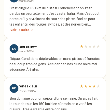
mars 2024
C'est dingue 160 km de pistes! Franchement on s'est
perdus un peu tellement c'est vaste, haha. Mais c'est cool
parce qu'il y a vraiment de tout : des pistes faciles pour
les enfants, des rouges sympas, et des noires bien…
voir la suite →
★
★
★
★
★
laurasnow
LA
mars 2024
Déçue. Conditions déplorables en mars, pistes défoncées,
beaucoup trop de gens. Accident en bas d'une noire mal
sécurisée. À éviter.
★
★
★
★
★
reneskieur
RE
février 2024
Bon domaine pour un séjour d'une semaine. On a pas fait
le tour de tous les 160 km bien sûr mais on a varié les
plaisirs. Très agréable entre copains.