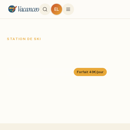
Vacanceo
EL
STATION DE SKI
La Rosière
Domaine :
Espace San Bernardo
⛰️
1850
–
2650
m
🎿
160
km alpin
Forfait
49€/jour