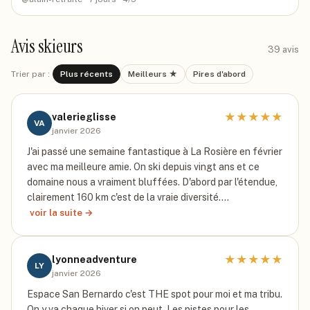
Avis skieurs
39
avis
Trier par :
Plus récents
Meilleurs ★
Pires d'abord
★
★
★
★
★
valerieglisse
VA
janvier 2026
J'ai passé une semaine fantastique à La Rosière en février
avec ma meilleure amie. On ski depuis vingt ans et ce
domaine nous a vraiment bluffées. D'abord par l'étendue,
clairement 160 km c'est de la vraie diversité.…
voir la suite →
★
★
★
★
★
lyonneadventure
LY
janvier 2026
Espace San Bernardo c'est THE spot pour moi et ma tribu.
On y va chaque hiver si on peut. Les pistes pour les