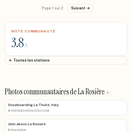
Page
1
sur
2
Suivant →
NOTE COMMUNAUTÉ
3.8
/5
← Toutes les stations
Photos communautaires de La Rosière
?
Snowboarding La Thuile, Italy
©
SNOWBOARDGUIDES.COM
John above La Rosiere
©
BeardyRob