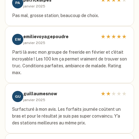
★
★
★
★
★
patrickalpes
PA
janvier 2025
Pas mal, grosse station, beaucoup de choix.
★
★
★
★
★
emilievoyagepoudre
EM
janvier 2025
Parti là avec mon groupe de freeride en février et c'était
incroyable ! Les 100 km ça permet vraiment de trouver son
truc. Conditions parfaites, ambiance de malade. Rating
max.
★
★
★
★
★
guillaumesnow
GU
janvier 2025
Surfacturé à mon avis. Les forfaits journée coûtent un
bras et pour le résultat je suis pas super convaincu. Y'a
des stations meilleures au même prix.