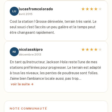
★
★
★
★
★
lucasfromcolorado
LU
avril 2015
Cool la station ! Grosse dénivelée, terrain très varié. Le
seul souci c'est l'accès un peu galère et le temps peut
être changeant rapidement.
★
★
★
★
★
nicolasskipro
NI
décembre 2013
En tant qu'instructeur, Jackson Hole reste l'une de mes
stations préférées pour progresser. Le terrain est adapté
à tous les niveaux, les pentes de poudreuse sont folles.
J'aime bien l'ambiance locale aussi, pas trop…
voir la suite →
NOTE COMMUNAUTÉ