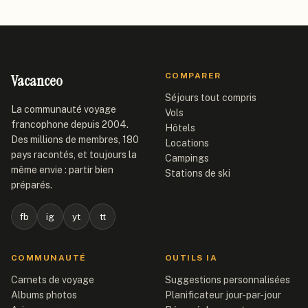
Vacanceo
COMPARER
Séjours tout compris
La communauté voyage
Vols
francophone depuis 2004.
Hôtels
Des millions de membres, 180
Locations
pays racontés, et toujours la
Campings
même envie : partir bien
Stations de ski
préparés.
fb
ig
yt
tt
COMMUNAUTÉ
OUTILS IA
Carnets de voyage
Suggestions personnalisées
Albums photos
Planificateur jour-par-jour