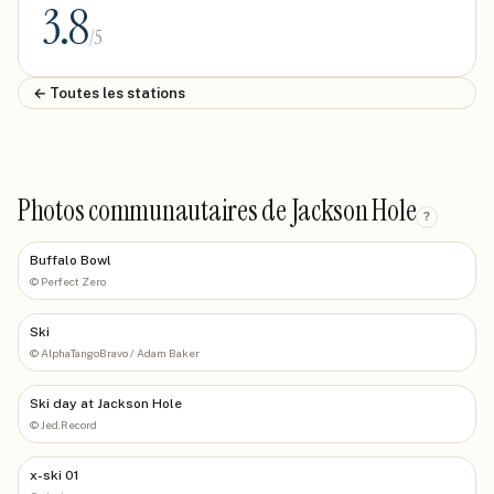
3.8
/5
← Toutes les stations
Photos communautaires de Jackson Hole
?
Buffalo Bowl
©
Perfect Zero
Ski
©
AlphaTangoBravo / Adam Baker
Ski day at Jackson Hole
©
Jed.Record
x-ski 01