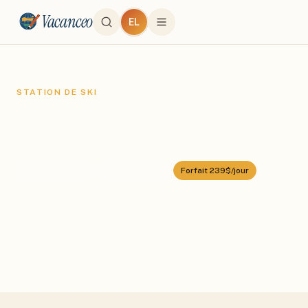
Vacanceo
EL
STATION DE SKI
Jackson Hole
Domaine :
Jackson Hole Mountain
⛰️
1924
–
3185
m
🎿
100
km alpin
Forfait
239$/jour