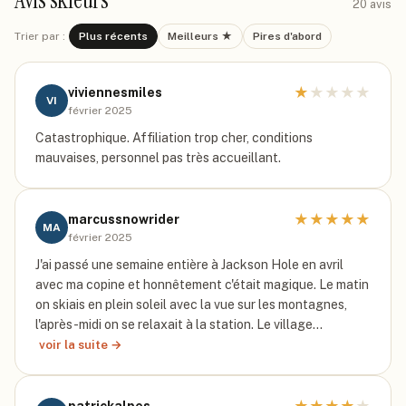
Avis skieurs
20
avis
Trier par :
Plus récents
Meilleurs ★
Pires d'abord
★
★
★
★
★
viviennesmiles
VI
février 2025
Catastrophique. Affiliation trop cher, conditions
mauvaises, personnel pas très accueillant.
★
★
★
★
★
marcussnowrider
MA
février 2025
J'ai passé une semaine entière à Jackson Hole en avril
avec ma copine et honnêtement c'était magique. Le matin
on skiais en plein soleil avec la vue sur les montagnes,
l'après-midi on se relaxait à la station. Le village…
voir la suite →