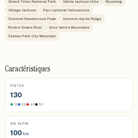
Grand Teton National Park
Vallée Jackson Hole
Wyoming
Village Jackson
Parc national Yellowstone
Sommet Rendezvous Peak
Sommet Après Ridge
Rivière Snake River
Gros Ventre Mountains
Station Park City Mountain
Caractéristiques
PISTES
130
●
12
●
28
●
40
●
50
SKI ALPIN
100
km