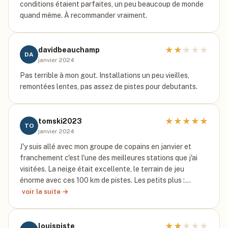
conditions étaient parfaites, un peu beaucoup de monde
quand même. À recommander vraiment.
★
★
★
★
★
davidbeauchamp
DA
janvier 2024
Pas terrible à mon gout. Installations un peu vieilles,
remontées lentes, pas assez de pistes pour debutants.
★
★
★
★
★
tomski2023
TO
janvier 2024
J'y suis allé avec mon groupe de copains en janvier et
franchement c'est l'une des meilleures stations que j'ai
visitées. La neige était excellente, le terrain de jeu
énorme avec ces 100 km de pistes. Les petits plus :…
voir la suite →
★
★
★
★
★
louispiste