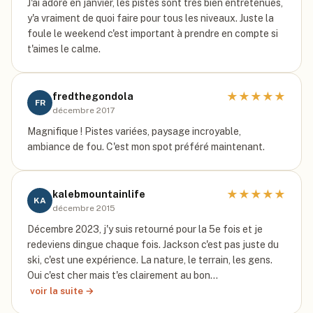
J'ai adoré en janvier, les pistes sont très bien entretenues,
y'a vraiment de quoi faire pour tous les niveaux. Juste la
foule le weekend c'est important à prendre en compte si
t'aimes le calme.
★
★
★
★
★
fredthegondola
FR
décembre 2017
Magnifique ! Pistes variées, paysage incroyable,
ambiance de fou. C'est mon spot préféré maintenant.
★
★
★
★
★
kalebmountainlife
KA
décembre 2015
Décembre 2023, j'y suis retourné pour la 5e fois et je
redeviens dingue chaque fois. Jackson c'est pas juste du
ski, c'est une expérience. La nature, le terrain, les gens.
Oui c'est cher mais t'es clairement au bon…
voir la suite →