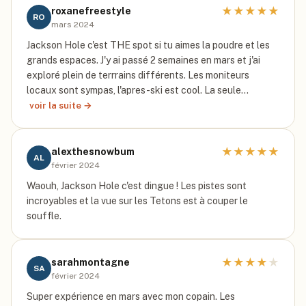
★
★
★
★
★
roxanefreestyle
RO
mars 2024
Jackson Hole c'est THE spot si tu aimes la poudre et les
grands espaces. J'y ai passé 2 semaines en mars et j'ai
exploré plein de terrrains différents. Les moniteurs
locaux sont sympas, l'apres-ski est cool. La seule…
voir la suite →
★
★
★
★
★
alexthesnowbum
AL
février 2024
Waouh, Jackson Hole c'est dingue ! Les pistes sont
incroyables et la vue sur les Tetons est à couper le
souffle.
★
★
★
★
★
sarahmontagne
SA
février 2024
Super expérience en mars avec mon copain. Les