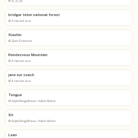
©
si_si_ay
bridger teton national forest
©
A tea but no e
Slashin
©
Zach Dischner
Rendezvous Mountain
©
A tea but no e
jane our coach
©
A tea but no e
Tongue
©
AlphaTangoBravo / Adam Baker
Sit
©
AlphaTangoBravo / Adam Baker
Lean