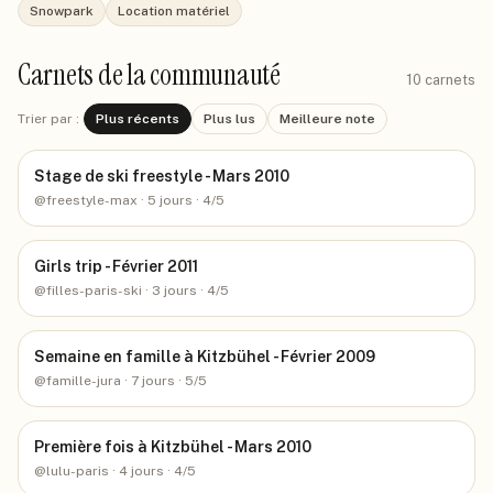
Snowpark
Location matériel
Carnets de la communauté
10
carnets
Trier par :
Plus récents
Plus lus
Meilleure note
Stage de ski freestyle - Mars 2010
@
freestyle-max
· 5 jours
· 4/5
Girls trip - Février 2011
@
filles-paris-ski
· 3 jours
· 4/5
Semaine en famille à Kitzbühel - Février 2009
@
famille-jura
· 7 jours
· 5/5
Première fois à Kitzbühel - Mars 2010
@
lulu-paris
· 4 jours
· 4/5