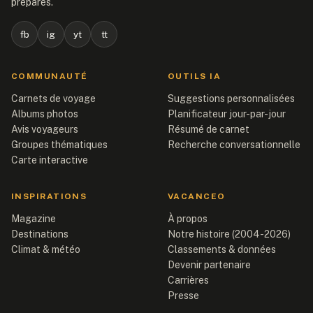
préparés.
fb
ig
yt
tt
COMMUNAUTÉ
OUTILS IA
Carnets de voyage
Suggestions personnalisées
Albums photos
Planificateur jour-par-jour
Avis voyageurs
Résumé de carnet
Groupes thématiques
Recherche conversationnelle
Carte interactive
INSPIRATIONS
VACANCEO
Magazine
À propos
Destinations
Notre histoire (2004-2026)
Climat & météo
Classements & données
Devenir partenaire
Carrières
Presse