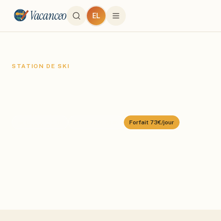
Vacanceo
EL
STATION DE SKI
Kitzbühel
Domaine :
KitzSki
⛰️
800
–
2000
m
🎿
233
km alpin
Forfait
73€/jour