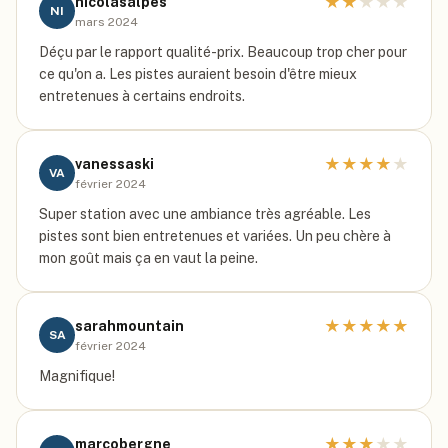
★
★
★
★
★
nicolasalpes
NI
mars 2024
Déçu par le rapport qualité-prix. Beaucoup trop cher pour
ce qu'on a. Les pistes auraient besoin d'être mieux
entretenues à certains endroits.
★
★
★
★
★
vanessaski
VA
février 2024
Super station avec une ambiance très agréable. Les
pistes sont bien entretenues et variées. Un peu chère à
mon goût mais ça en vaut la peine.
★
★
★
★
★
sarahmountain
SA
février 2024
Magnifique!
★
★
★
★
★
marcobergne