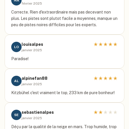
NA
février 2025
Correcte. Rien d'extraordinaire mais pas decevant non
plus. Les pistes sont plutot facile a moyennes, manque un
peu de pistes noires difficiles pour les experts.
★
★
★
★
★
louisalpes
LO
janvier 2025
Paradise!
★
★
★
★
★
alpinefan88
AL
janvier 2025
Kitzbühel c'est vraiment le top, 233 km de pure bonheur!
★
★
★
★
★
sebastienalpes
SE
janvier 2025
Déçu par la qualité de la neige en mars. Trop humide, trop