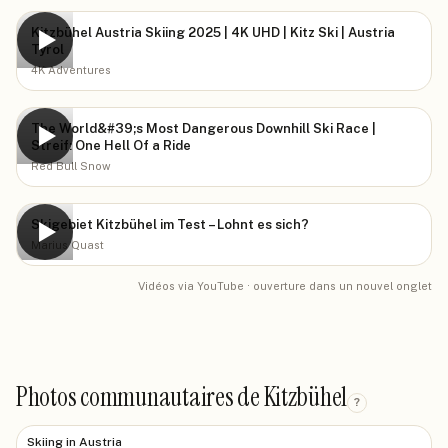
Kitzbühel Austria Skiing 2025 | 4K UHD | Kitz Ski | Austria
▶
Tyrol
4K Adventures
The World&#39;s Most Dangerous Downhill Ski Race |
▶
Streif: One Hell Of a Ride
Red Bull Snow
Skigebiet Kitzbühel im Test – Lohnt es sich?
▶
Marius Quast
Vidéos via YouTube · ouverture dans un nouvel onglet
Photos communautaires de Kitzbühel
?
Skiing in Austria