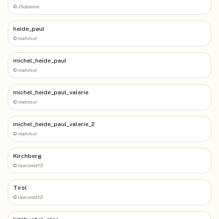
©
JSolomon
heide_paul
©
mahmut
michel_heide_paul
©
mahmut
michel_heide_paul_valerie
©
mahmut
michel_heide_paul_valerie_2
©
mahmut
Kirchberg
©
lewismd13
Tirol
©
lewismd13