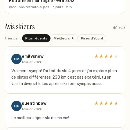
Retraite en montagne - Avril 2012
@
couple-retraite-alpes
· 7 jours
· 5/5
Avis skieurs
40
avis
Trier par :
Plus récents
Meilleurs ★
Pires d'abord
★
★
★
★
★
emilysnow
EM
février 2026
Vraiment sympa! J'ai fait du ski 4 jours et j'ai exploré plein
de pistes différentes. 233 km c'est pas exagéré, tu en
vois la diversité. Les après-ski sont sympas aussi.
★
★
★
★
★
quentinpow
QU
février 2026
Le meilleur séjour ski de ma vie!