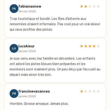
★
★
★
★
★
fabianasnow
FA
février 2026
Trop touristique et bondé. Les files d'attente aux
remontées etaient infernales. Pas cool pour un vrai skieur
qui veux profiter des pistes.
★
★
★
★
★
lucskieur
LU
janvier 2026
Je suis venu avec ma famille en décembre. Les enfants
ont adoré les pistes bleues bien préparées et les
moniteurs sont vraiment pros. Un peu déçu par l'accueil au
départ mais sinon très bon.
★
★
★
★
★
francinevacances
FR
janvier 2026
Horrible. Grosse arnaque. Jamais plus.