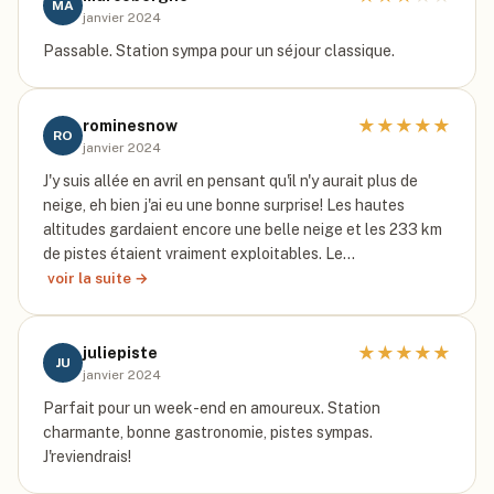
MA
janvier 2024
Passable. Station sympa pour un séjour classique.
★
★
★
★
★
rominesnow
RO
janvier 2024
J'y suis allée en avril en pensant qu'il n'y aurait plus de
neige, eh bien j'ai eu une bonne surprise! Les hautes
altitudes gardaient encore une belle neige et les 233 km
de pistes étaient vraiment exploitables. Le…
voir la suite →
★
★
★
★
★
juliepiste
JU
janvier 2024
Parfait pour un week-end en amoureux. Station
charmante, bonne gastronomie, pistes sympas.
J'reviendrais!