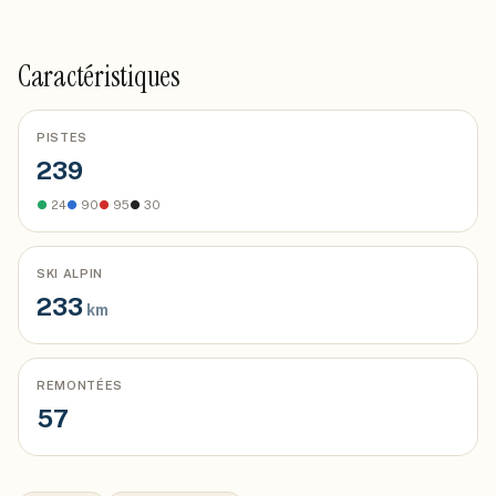
Caractéristiques
PISTES
239
●
24
●
90
●
95
●
30
SKI ALPIN
233
km
REMONTÉES
57