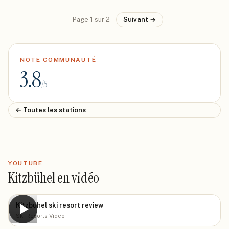
Page
1
sur
2
Suivant →
NOTE COMMUNAUTÉ
3.8
/5
← Toutes les stations
YOUTUBE
Kitzbühel en vidéo
Kitzbuhel ski resort review
▶
Ski Resorts Video