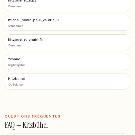
kitzbuehel_alps
©
mahmut
michel_heide_paul_valerie_3
©
mahmut
kitzbuehel_chairlift
©
mahmut
Yvonne
©
gbsngrhm
Kitzbuhel
©
JSolomon
QUESTIONS FRÉQUENTES
FAQ —
Kitzbühel