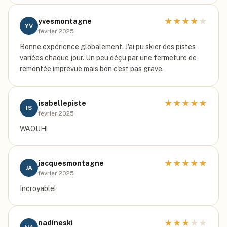
★
★
★
★
★
yvesmontagne
YV
février 2025
Bonne expérience globalement. J'ai pu skier des pistes
variées chaque jour. Un peu déçu par une fermeture de
remontée imprevue mais bon c'est pas grave.
★
★
★
★
★
isabellepiste
IS
février 2025
WAOUH!
★
★
★
★
★
jacquesmontagne
JA
février 2025
Incroyable!
★
★
★
★
★
nadineski