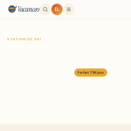
Vacanceo
EL
STATION DE SKI
Les Menuires
Domaine :
Les 3 Vallées
⛰️
1815
–
3230
m
🎿
600
km alpin
Forfait
73€/jour