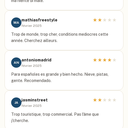
ma niente di male.
★
★
★
★
★
mathiasfreestyle
MA
février 2025
Trop de monde, trop cher, conditions mediocres cette
année. Cherchez ailleurs.
★
★
★
★
★
antoniomadrid
AN
février 2025
Para españoles es grande y bien hecho. Nieve, pistas,
gente. Recomendado.
★
★
★
★
★
jasminstreet
JA
février 2025
Trop touristique, trop commercial. Pas l'âme que
j'cherche.