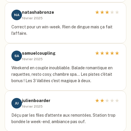
★
★
★
★
★
natashabronze
NA
février 2025
Correct pour un win-week. Rien de dingue mais ça fait
l'affaire.
★
★
★
★
★
samuelcoupling
SA
février 2025
Weekend en couple inoubliable. Balade romantique en
raquettes, resto cosy, chambre spa... Les pistes c'était
bonus ! Les 3 Vallées c'est magique à deux.
★
★
★
★
★
julienboarder
JU
février 2025
Déçu par les files d'attente aux remontées. Station trop
bondée le week-end, ambiance pas ouf.