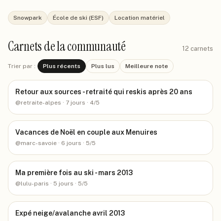
Snowpark
École de ski (ESF)
Location matériel
Carnets de la communauté
12
carnets
Trier par :
Plus récents
Plus lus
Meilleure note
Retour aux sources - retraité qui reskis après 20 ans
@
retraite-alpes
· 7 jours
· 4/5
Vacances de Noël en couple aux Menuires
@
marc-savoie
· 6 jours
· 5/5
Ma première fois au ski - mars 2013
@
lulu-paris
· 5 jours
· 5/5
Expé neige/avalanche avril 2013