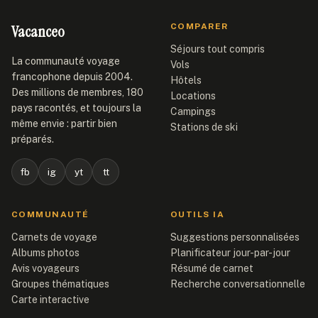
Vacanceo
COMPARER
Séjours tout compris
La communauté voyage
Vols
francophone depuis 2004.
Hôtels
Des millions de membres, 180
Locations
pays racontés, et toujours la
Campings
même envie : partir bien
Stations de ski
préparés.
fb
ig
yt
tt
COMMUNAUTÉ
OUTILS IA
Carnets de voyage
Suggestions personnalisées
Albums photos
Planificateur jour-par-jour
Avis voyageurs
Résumé de carnet
Groupes thématiques
Recherche conversationnelle
Carte interactive