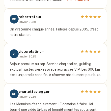
La diversità del terreno è il valore…
voir la suite →
★
★
★
★
★
robertretour
RO
janvier 2025
On y retourne chaque année. Fidèles depuis 2005. C'est
notre station.
★
★
★
★
★
victorplatinum
VI
janvier 2025
Séjour premium au top. Service cinq étoiles, guiding
exclusif, pistes vierges grâce aux accès VIP. Les 600 km
c'est un paradis sans fin. À réserver absolument pour luxe.
★
★
★
★
★
charlottevlogger
CH
janvier 2025
Les Menuires c'est clairement LE domaine à faire. J'ai
tourné une vidéo là-bas et honnêtement les spots sont