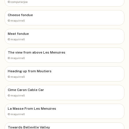
©
computerjoe
Cheese fondue
©
msquirrell
Meat fondue
©
msquirrell
The view from above Les Menuires
©
msquirrell
Heading up from Moutiers
©
msquirrell
Cime Caron Cable Car
©
msquirrell
La Masse From Les Menuires
©
msquirrell
Towards Belleville Valley