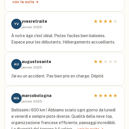
voir la suite →
★
★
★
★
★
yvesretraite
YV
janvier 2025
À notre âge c'est idéal. Pistes faciles bien balisées.
Espace pour les débutants. Hébergements accueillants.
★
★
★
★
★
augustosante
AU
janvier 2025
J'ai eu un accident. Pas bien pris en charge. Dépité.
★
★
★
★
★
marcobologna
MA
janvier 2025
Bellissimi i 600 km ! Abbiamo sciato ogni giorno da lunedì
a venerdì e sempre piste diverse. Qualità della neve top,
organizzazione francese efficiente, paesaggi incredibili.