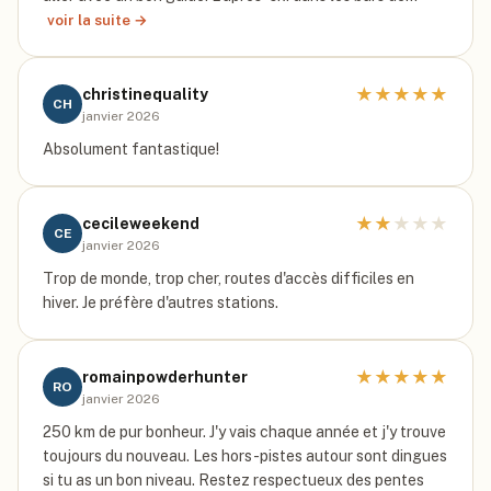
voir la suite →
★
★
★
★
★
christinequality
CH
janvier 2026
Absolument fantastique!
★
★
★
★
★
cecileweekend
CE
janvier 2026
Trop de monde, trop cher, routes d'accès difficiles en
hiver. Je préfère d'autres stations.
★
★
★
★
★
romainpowderhunter
RO
janvier 2026
250 km de pur bonheur. J'y vais chaque année et j'y trouve
toujours du nouveau. Les hors-pistes autour sont dingues
si tu as un bon niveau. Restez respectueux des pentes