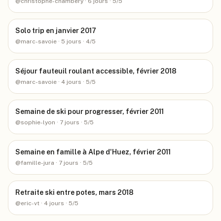
@
christophe-chambery
· 6 jours
· 5/5
Solo trip en janvier 2017
@
marc-savoie
· 5 jours
· 4/5
Séjour fauteuil roulant accessible, février 2018
@
marc-savoie
· 4 jours
· 5/5
Semaine de ski pour progresser, février 2011
@
sophie-lyon
· 7 jours
· 5/5
Semaine en famille à Alpe d'Huez, février 2011
@
famille-jura
· 7 jours
· 5/5
Retraite ski entre potes, mars 2018
@
eric-vt
· 4 jours
· 5/5