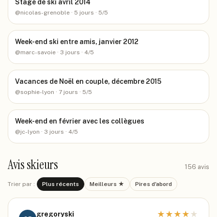
Stage de ski avril 2014
@
nicolas-grenoble
· 5 jours
· 5/5
Week-end ski entre amis, janvier 2012
@
marc-savoie
· 3 jours
· 4/5
Vacances de Noël en couple, décembre 2015
@
sophie-lyon
· 7 jours
· 5/5
Week-end en février avec les collègues
@
jc-lyon
· 3 jours
· 4/5
Avis skieurs
156
avis
Trier par :
Plus récents
Meilleurs ★
Pires d'abord
★
★
★
★
★
gregoryski