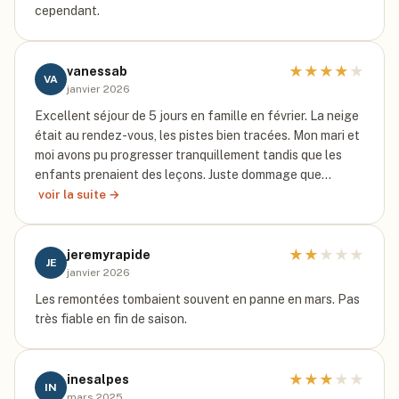
cependant.
★
★
★
★
★
vanessab
VA
janvier 2026
Excellent séjour de 5 jours en famille en février. La neige
était au rendez-vous, les pistes bien tracées. Mon mari et
moi avons pu progresser tranquillement tandis que les
enfants prenaient des leçons. Juste dommage que…
voir la suite →
★
★
★
★
★
jeremyrapide
JE
janvier 2026
Les remontées tombaient souvent en panne en mars. Pas
très fiable en fin de saison.
★
★
★
★
★
inesalpes
IN
mars 2025