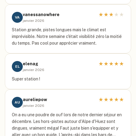
★
★
★
★
★
vanessanowhere
VA
janvier 2026
Station grande, pistes longues mais le climat est
imprévisible. Notre semaine c'était visibilité zéro la moitié
du temps. Pas cool pour apprécier vraiment.
★
★
★
★
★
elenag
EL
janvier 2026
Super station !
★
★
★
★
★
aureliepow
AU
janvier 2026
On a eu une poudre de ouf lors de notre dernier séjour en
décembre. Les hors-pistes autour d'Alpe d'Huez sont
dingues, vraiment méga! Faut juste bien s'equipper et y
aller avec un bon guide. L'après-ski dans les bars de…