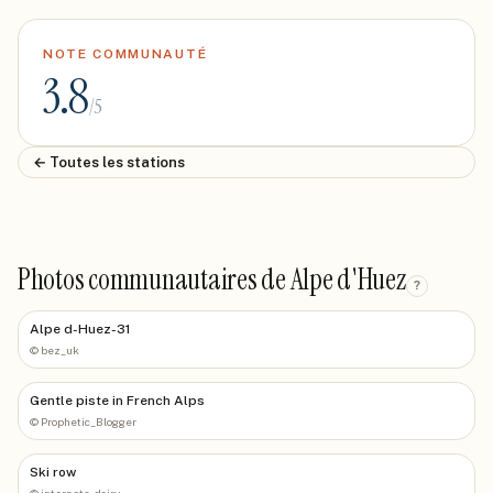
NOTE COMMUNAUTÉ
3.8
/5
← Toutes les stations
Photos communautaires de Alpe d'Huez
?
Alpe d-Huez-31
©
bez_uk
Gentle piste in French Alps
©
Prophetic_Blogger
Ski row
©
internets_dairy