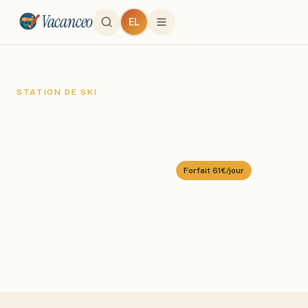
Vacanceo
EL
STATION DE SKI
Alpe d'Huez
Domaine :
Grand Domaine
⛰️
1250
–
3330
m
🎿
250
km alpin
Forfait
61€/jour