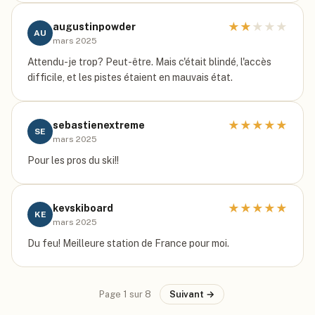
★
★
★
★
★
augustinpowder
AU
mars 2025
Attendu-je trop? Peut-être. Mais c'était blindé, l'accès
difficile, et les pistes étaient en mauvais état.
★
★
★
★
★
sebastienextreme
SE
mars 2025
Pour les pros du ski!!
★
★
★
★
★
kevskiboard
KE
mars 2025
Du feu! Meilleure station de France pour moi.
Page
1
sur
8
Suivant →