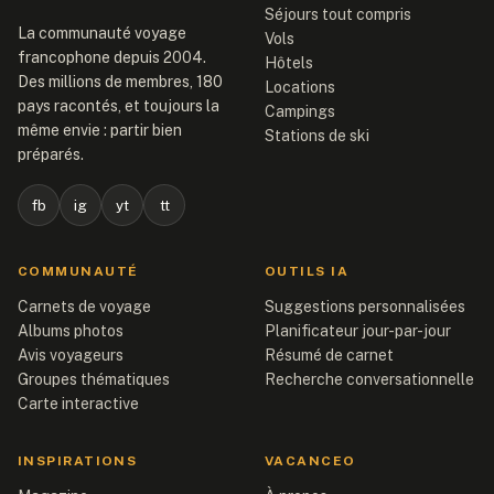
Séjours tout compris
La communauté voyage
Vols
francophone depuis 2004.
Hôtels
Des millions de membres, 180
Locations
pays racontés, et toujours la
Campings
même envie : partir bien
Stations de ski
préparés.
fb
ig
yt
tt
COMMUNAUTÉ
OUTILS IA
Carnets de voyage
Suggestions personnalisées
Albums photos
Planificateur jour-par-jour
Avis voyageurs
Résumé de carnet
Groupes thématiques
Recherche conversationnelle
Carte interactive
INSPIRATIONS
VACANCEO