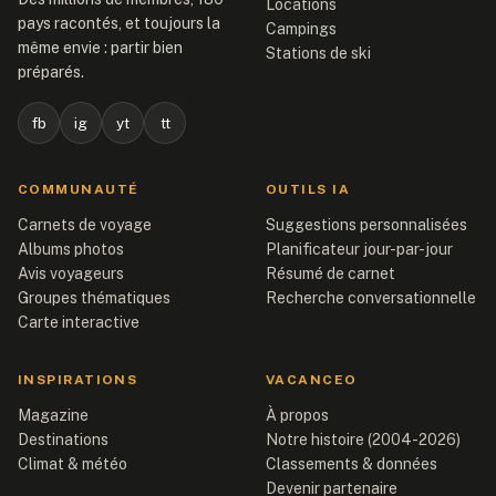
Locations
pays racontés, et toujours la
Campings
même envie : partir bien
Stations de ski
préparés.
fb
ig
yt
tt
COMMUNAUTÉ
OUTILS IA
Carnets de voyage
Suggestions personnalisées
Albums photos
Planificateur jour-par-jour
Avis voyageurs
Résumé de carnet
Groupes thématiques
Recherche conversationnelle
Carte interactive
INSPIRATIONS
VACANCEO
Magazine
À propos
Destinations
Notre histoire (2004-2026)
Climat & météo
Classements & données
Devenir partenaire