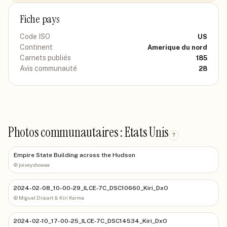
Fiche pays
Code ISO
US
Continent
Amerique du nord
Carnets publiés
185
Avis communauté
28
Photos communautaires : Etats Unis
?
Empire State Building across the Hudson
©
joiseyshowaa
2024-02-08_10-00-29_ILCE-7C_DSC10660_Kiri_DxO
©
Miguel Discart & Kiri Karma
2024-02-10_17-00-25_ILCE-7C_DSC14534_Kiri_DxO