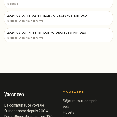
©
peasap
2024-02-07_13-02-44_ILCE-7C_DSC19705_Kiri_DxO
©
Miguel Discart & Kiri Karma
2024-02-03_14-58-15_ILCE-7C_DSC18936_Kiri_DxO
©
Miguel Discart & Kiri Karma
Vacanceo
COMPARER
Séjours tout compris
La communauté voyage
Vols
francophone depuis 2004.
Hôtels
Des millions de membres, 180