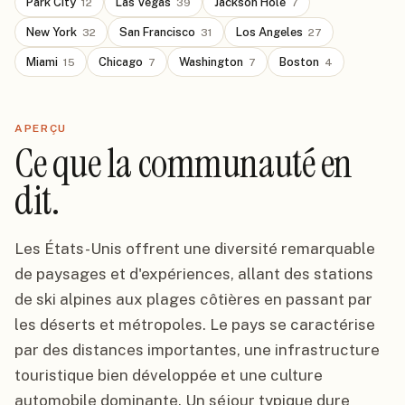
Park City
Las Vegas
Jackson Hole
12
39
7
New York
San Francisco
Los Angeles
32
31
27
Miami
Chicago
Washington
Boston
15
7
7
4
APERÇU
Ce que la communauté en
dit.
Les États-Unis offrent une diversité remarquable
de paysages et d'expériences, allant des stations
de ski alpines aux plages côtières en passant par
les déserts et métropoles. Le pays se caractérise
par des distances importantes, une infrastructure
touristique bien développée et une culture
automobile dominante. Un séjour typique dure