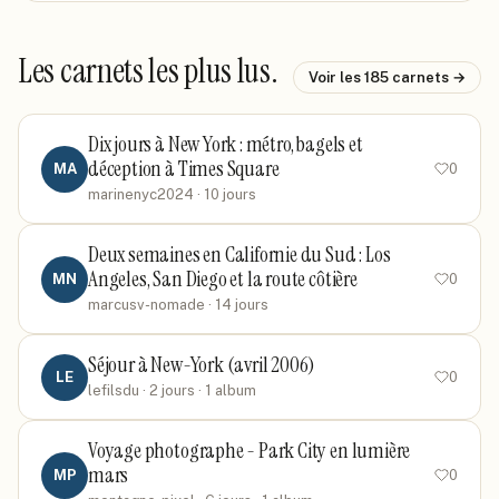
Les carnets les plus lus.
Voir les
185
carnets →
Dix jours à New York : métro, bagels et
déception à Times Square
MA
0
marinenyc2024
· 10 jours
Deux semaines en Californie du Sud : Los
Angeles, San Diego et la route côtière
MN
0
marcusv-nomade
· 14 jours
Séjour à New-York (avril 2006)
LE
0
lefilsdu
· 2 jours
· 1 album
Voyage photographe - Park City en lumière
mars
MP
0