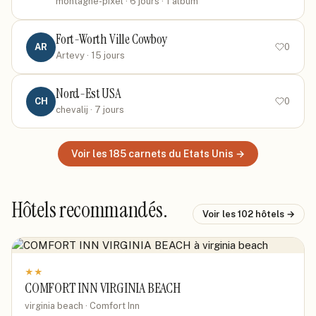
montagne-pixel
· 6 jours
· 1 album
Fort-Worth Ville Cowboy
AR
0
Artevy
· 15 jours
Nord-Est USA
CH
0
chevalij
· 7 jours
Voir les
185
carnets
du Etats Unis
→
Hôtels recommandés.
Voir les
102
hôtels →
★
★
COMFORT INN VIRGINIA BEACH
virginia beach · Comfort Inn