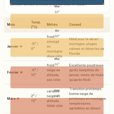
Températures maximales moyennes (°C). Mois conseillés
cerclés. Vérifiez la météo officielle avant le départ.
Mar
22
°
Temp.
Mois
Météo
Conseil
(°C)
Avr
28
°
froid,
Idéal pour le ski en
enneigé
-8
° /
montagne, plages
Janvier
★
en
8
°
calmes et désertes en
montagne,
Floride
doux côte
Mai
33
°
froid,
Excellente poudreuse
-6
° /
neige en
après tempêtes de
Février
★
10
°
altitude,
janvier, moins de foule
sec côte
qu'après Noël
Transition printemps,
Juin
variable,
bonne neige de
2
° /
neige en
36
°
Mars
★
printemps en montagne,
15
°
altitude,
températures
tiède côte
agréables au désert