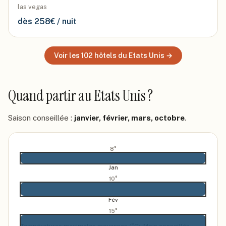
las vegas
dès
258
€ / nuit
Voir les
102
hôtels
du Etats Unis
→
Quand partir
au Etats Unis
?
Saison conseillée :
janvier, février, mars, octobre
.
8
°
Jan
10
°
Fév
15
°