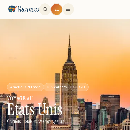
Vacanceo
EL
Amerique du nord
185
carnets
28
avis
VOYAGE
AU
Etats Unis
Carnets, hôtels et avis voyageurs