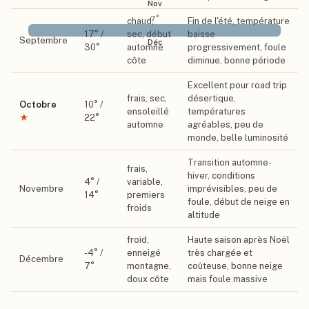
Nov
7
°
chaud,
Fin de l'été, température
17
° /
sec, début
baisse
Septembre
Déc
30
°
automne
progressivement, foule
côte
diminue, bonne période
Excellent pour road trip
frais, sec,
désertique,
Octobre
10
° /
ensoleillé
températures
★
22
°
automne
agréables, peu de
monde, belle luminosité
Transition automne-
frais,
hiver, conditions
4
° /
variable,
Novembre
imprévisibles, peu de
14
°
premiers
foule, début de neige en
froids
altitude
froid,
Haute saison après Noël
-4
° /
enneigé
très chargée et
Décembre
7
°
montagne,
coûteuse, bonne neige
doux côte
mais foule massive