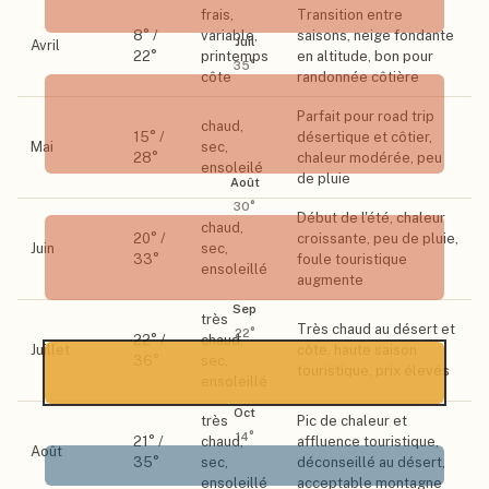
frais,
Transition entre
8
° /
variable,
saisons, neige fondante
Juil
Avril
22
°
printemps
en altitude, bon pour
35
°
côte
randonnée côtière
Parfait pour road trip
chaud,
15
° /
désertique et côtier,
Mai
sec,
28
°
chaleur modérée, peu
ensoleilé
de pluie
Août
30
°
Début de l'été, chaleur
chaud,
20
° /
croissante, peu de pluie,
Juin
sec,
33
°
foule touristique
ensoleillé
augmente
Sep
très
Très chaud au désert et
22
°
22
° /
chaud,
Juillet
côte, haute saison
36
°
sec,
touristique, prix élevés
ensoleillé
Oct
très
Pic de chaleur et
14
°
21
° /
chaud,
affluence touristique,
Août
35
°
sec,
déconseillé au désert,
ensoleillé
acceptable montagne