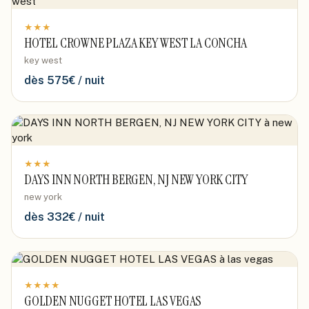
★
★
★
HOTEL CROWNE PLAZA KEY WEST LA CONCHA
key west
dès
575
€ / nuit
★
★
★
DAYS INN NORTH BERGEN, NJ NEW YORK CITY
new york
dès
332
€ / nuit
★
★
★
★
GOLDEN NUGGET HOTEL LAS VEGAS