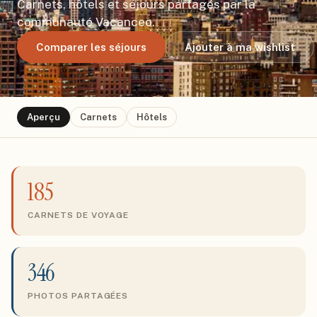
Carnets, hôtels et séjours partagés par la
communauté Vacanceo.
Comparer les séjours
Ajouter à ma wishlist
Aperçu
Carnets
Hôtels
185
CARNETS DE VOYAGE
346
PHOTOS PARTAGÉES