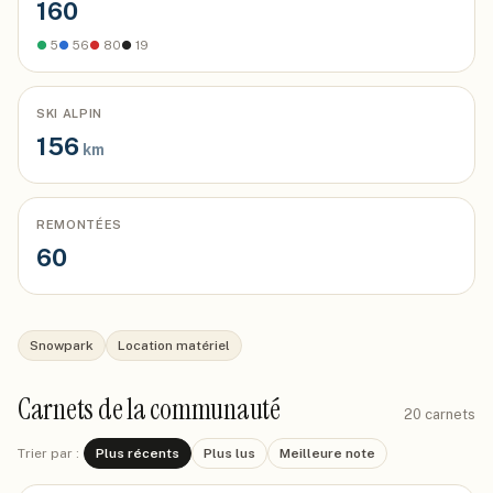
160
●
5
●
56
●
80
●
19
SKI ALPIN
156
km
REMONTÉES
60
Snowpark
Location matériel
Carnets de la communauté
20
carnets
Trier par :
Plus récents
Plus lus
Meilleure note