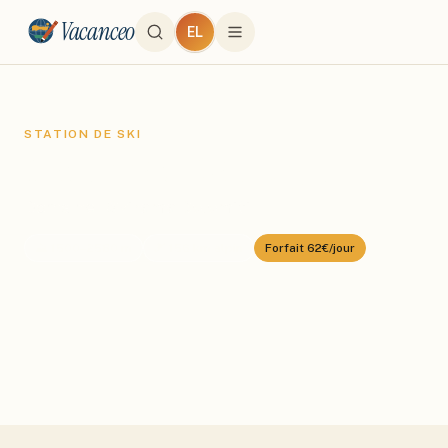
Vacanceo
EL
STATION DE SKI
Madonna di Campiglio
Domaine :
Skirama Dolomiti
⛰️
1500
–
2580
m
🎿
156
km alpin
Forfait
62€/jour