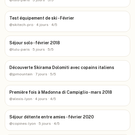
@
lulu-paris
· 3 jours
· 5/5
Test équipement de ski - Février
@
skitech-pro
· 4 jours
· 4/5
Séjour solo - février 2018
@
lulu-paris
· 5 jours
· 5/5
Découverte Skirama Dolomiti avec copains italiens
@
jpmountain
· 7 jours
· 5/5
Première fois à Madonna di Campiglio - mars 2018
@
alexis-lyon
· 4 jours
· 4/5
Séjour détente entre amies - février 2020
@
copines-lyon
· 5 jours
· 4/5