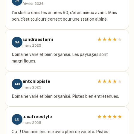
JA
février 2026
J'ai skié là dans les années 90, c'était mieux avant. Mais
bon, c'est toujours correct pour une station alpine.
★
★
★
★
★
sandraesterni
SA
mars 2025
Domaine varié et bien organisé. Les paysages sont
magnifiques.
★
★
★
★
★
antoniopiste
AN
mars 2025
Domaine varié et bien organisé. Pistes bien entretenues.
★
★
★
★
★
lucafreestyle
LU
mars 2025
Ouf ! Domaine énorme avec plein de variété. Pistes