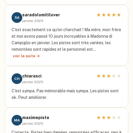
★
★
★
★
★
saradolomitilover
SA
janvier 2025
C'est exactement ce qu'on cherchait ! Ma mère, mon frère
et moi avons passé 10 jours incroyables à Madonna di
Campiglio en janvier. Les pistes sont très variées, les
remontées sont rapides et le personnel est…
voir la suite →
★
★
★
★
★
chiarasci
CH
janvier 2025
C'est sympa. Pas mémorable mais sympa. Les pistes sont
ok. Peut améliorer.
★
★
★
★
★
maximepiste
MA
janvier 2025
Correcte. Pistes bien damées, remontées efficaces, rien à