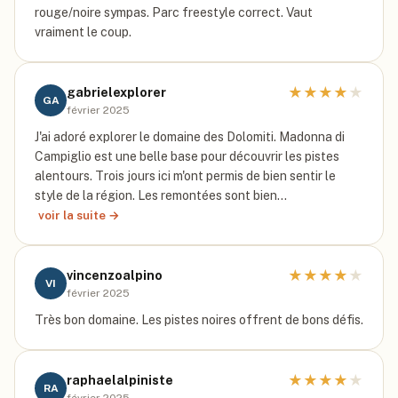
rouge/noire sympas. Parc freestyle correct. Vaut
vraiment le coup.
★
★
★
★
★
gabrielexplorer
GA
février 2025
J'ai adoré explorer le domaine des Dolomiti. Madonna di
Campiglio est une belle base pour découvrir les pistes
alentours. Trois jours ici m'ont permis de bien sentir le
style de la région. Les remontées sont bien…
voir la suite →
★
★
★
★
★
vincenzoalpino
VI
février 2025
Très bon domaine. Les pistes noires offrent de bons défis.
★
★
★
★
★
raphaelalpiniste
RA