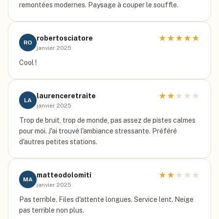
remontées modernes. Paysage à couper le souffle.
★
★
★
★
★
robertosciatore
RO
janvier 2025
Cool !
★
★
★
★
★
laurenceretraite
LA
janvier 2025
Trop de bruit, trop de monde, pas assez de pistes calmes
pour moi. J'ai trouvé l'ambiance stressante. Préféré
d'autres petites stations.
★
★
★
★
★
matteodolomiti
MA
janvier 2025
Pas terrible. Files d'attente longues. Service lent. Neige
pas terrible non plus.