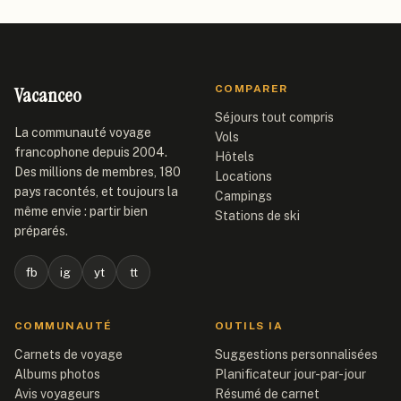
Vacanceo
COMPARER
Séjours tout compris
La communauté voyage
Vols
francophone depuis 2004.
Hôtels
Des millions de membres, 180
Locations
pays racontés, et toujours la
Campings
même envie : partir bien
Stations de ski
préparés.
fb
ig
yt
tt
COMMUNAUTÉ
OUTILS IA
Carnets de voyage
Suggestions personnalisées
Albums photos
Planificateur jour-par-jour
Avis voyageurs
Résumé de carnet