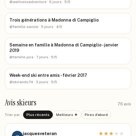
@
wellnessadventure
· 6 jours
· 5/5
Trois générations à Madonna di Campiglio
@
famille-savoie
· 5 jours
· 4/5
Semaine en famille à Madonna di Campiglio - janvier
2019
@
famille-jura
· 7 jours
· 5/5
Week-end ski entre amis - février 2017
@
skirando74
· 3 jours
· 5/5
Avis skieurs
76
avis
Trier par :
Plus récents
Meilleurs ★
Pires d'abord
★
★
★
★
★
jacquesveteran