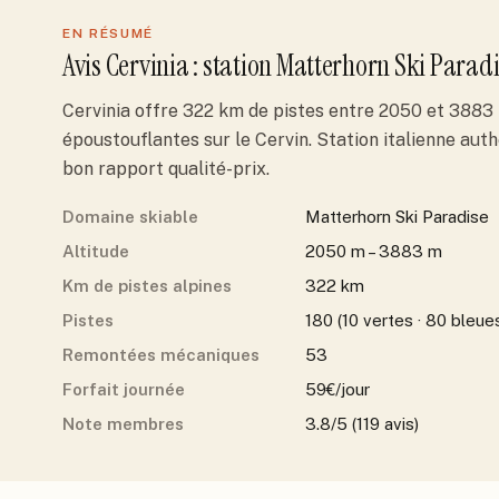
EN RÉSUMÉ
Avis
Cervinia
: station
Matterhorn Ski Paradi
Cervinia offre 322 km de pistes entre 2050 et 3883 
époustouflantes sur le Cervin. Station italienne aut
bon rapport qualité-prix.
Domaine skiable
Matterhorn Ski Paradise
Altitude
2050 m – 3883 m
Km de pistes alpines
322 km
Pistes
180 (10 vertes · 80 bleues
Remontées mécaniques
53
Forfait journée
59€/jour
Note membres
3.8/5 (119 avis)