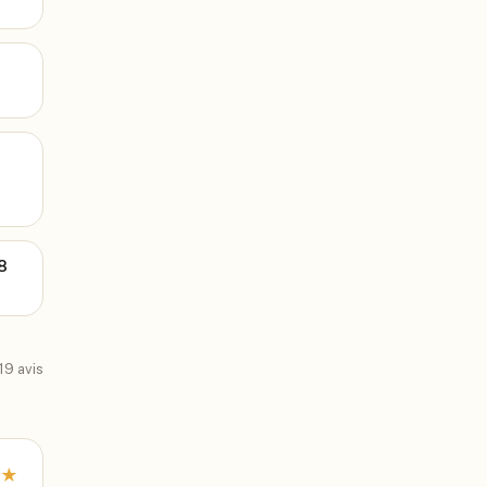
8
19
avis
★