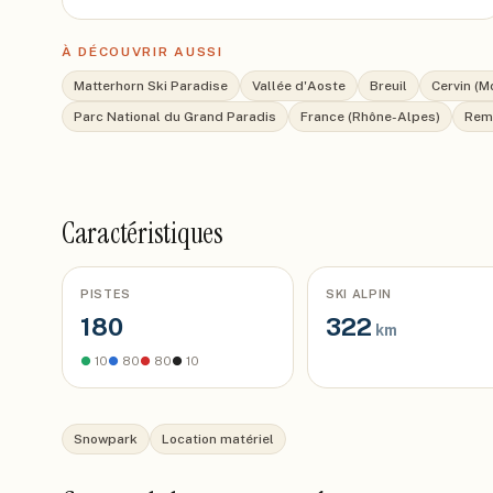
À DÉCOUVRIR AUSSI
Matterhorn Ski Paradise
Vallée d'Aoste
Breuil
Cervin (M
Parc National du Grand Paradis
France (Rhône-Alpes)
Rem
Caractéristiques
PISTES
SKI ALPIN
180
322
km
●
10
●
80
●
80
●
10
Snowpark
Location matériel