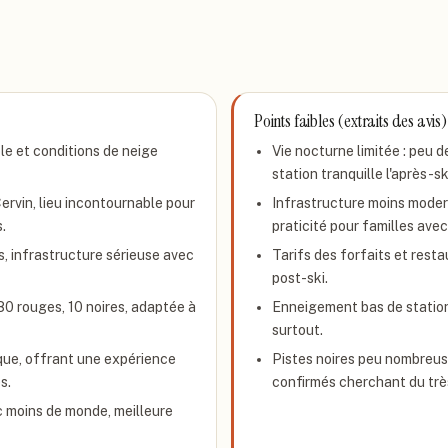
Points faibles (extraits des avis)
e et conditions de neige
Vie nocturne limitée : peu 
station tranquille l'après-sk
rvin, lieu incontournable pour
Infrastructure moins moder
.
praticité pour familles ave
s, infrastructure sérieuse avec
Tarifs des forfaits et rest
post-ski.
 80 rouges, 10 noires, adaptée à
Enneigement bas de station 
surtout.
ique, offrant une expérience
Pistes noires peu nombreuse
s.
confirmés cherchant du trè
c moins de monde, meilleure