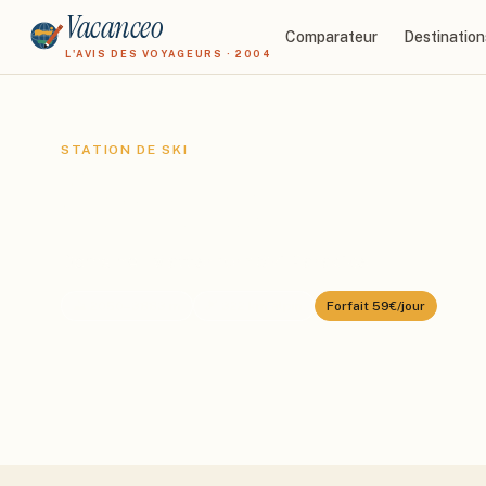
Vacanceo
Comparateur
Destination
L'AVIS DES VOYAGEURS · 2004
STATION DE SKI
Cervinia
Domaine :
Matterhorn Ski Paradise
⛰️
2050
–
3883
m
🎿
322
km alpin
Forfait
59€/jour