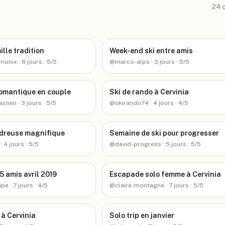
24
c
ille tradition
Week-end ski entre amis
amonix
· 8 jours
· 5/5
@
marco-alps
· 3 jours
· 5/5
omantique en couple
Ski de rando à Cervinia
astien
· 3 jours
· 5/5
@
skirando74
· 4 jours
· 4/5
udreuse magnifique
Semaine de ski pour progresser
· 4 jours
· 5/5
@
david-progress
· 5 jours
· 5/5
5 amis avril 2019
Escapade solo femme à Cervinia
upe
· 7 jours
· 4/5
@
claire-montagne
· 7 jours
· 5/5
à Cervinia
Solo trip en janvier