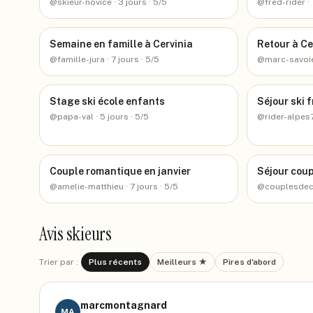
@
skieur-novice
· 3 jours
· 5/5
@
fred-rider
·
Semaine en famille à Cervinia
Retour à Ce
@
famille-jura
· 7 jours
· 5/5
@
marc-savoi
Stage ski école enfants
Séjour ski 
@
papa-val
· 5 jours
· 5/5
@
rider-alpes
Couple romantique en janvier
Séjour coup
@
amelie-matthieu
· 7 jours
· 5/5
@
couplesde
Avis skieurs
Trier par :
Plus récents
Meilleurs ★
Pires d'abord
marcmontagnard
MA