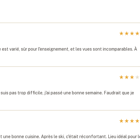
★
★
★
★
e est varié, sûr pour l'enseignement, et les vues sont incomparables. À
★
★
★
★
 suis pas trop difficile, j'ai passé une bonne semaine. Faudrait que je
★
★
★
★
 une bonne cuisine. Après le ski, c'était réconfortant. Lieu idéal pour l