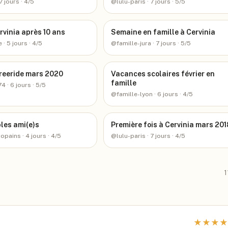
 7 jours
· 4/5
@
lulu-paris
· 7 jours
· 5/5
rvinia après 10 ans
Semaine en famille à Cervinia
e
· 5 jours
· 4/5
@
famille-jura
· 7 jours
· 5/5
freeride mars 2020
Vacances scolaires février en
famille
74
· 6 jours
· 5/5
@
famille-lyon
· 6 jours
· 4/5
les ami(e)s
Première fois à Cervinia mars 201
copains
· 4 jours
· 4/5
@
lulu-paris
· 7 jours
· 4/5
1
★
★
★
★