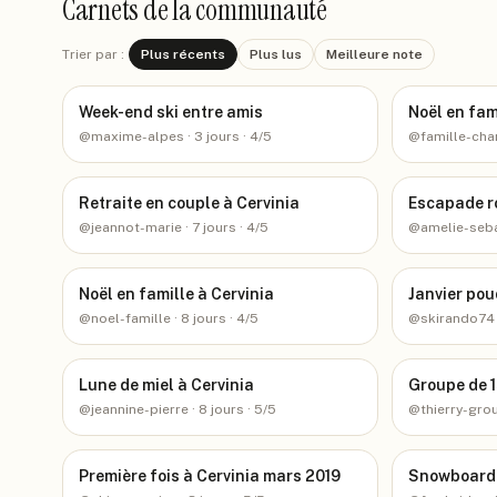
Carnets de la communauté
Trier par :
Plus récents
Plus lus
Meilleure note
Week-end ski entre amis
Noël en fam
@
maxime-alpes
· 3 jours
· 4/5
@
famille-ch
Retraite en couple à Cervinia
Escapade r
@
jeannot-marie
· 7 jours
· 4/5
@
amelie-seb
Noël en famille à Cervinia
Janvier po
@
noel-famille
· 8 jours
· 4/5
@
skirando74
Lune de miel à Cervinia
Groupe de 1
@
jeannine-pierre
· 8 jours
· 5/5
@
thierry-gro
Première fois à Cervinia mars 2019
Snowboard 