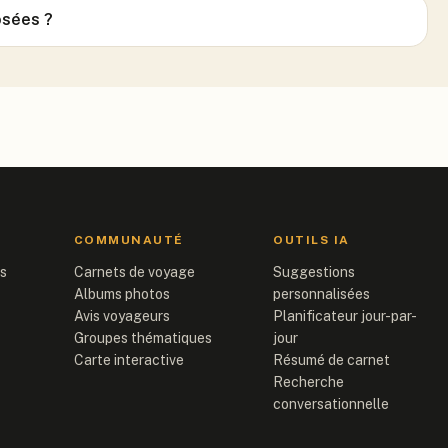
osées ?
COMMUNAUTÉ
OUTILS IA
is
Carnets de voyage
Suggestions
Albums photos
personnalisées
Avis voyageurs
Planificateur jour-par-
Groupes thématiques
jour
Carte interactive
Résumé de carnet
Recherche
conversationnelle