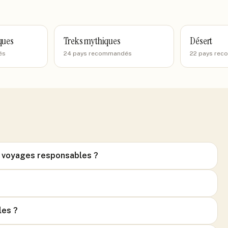
ques
Treks mythiques
Désert
és
24 pays recommandés
22 pays re
r voyages responsables ?
les ?