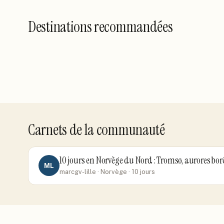
Costa Rica
Nouvel
Destinations recommandées
Islande
Sloven
6
carnets
40
carnet
Suede
Canad
13
carnets
5
carnets
Suisse
Irland
6
carnets
66
carnet
Fidji
Pana
40
carnets
18
carnets
0
carnets
4
carnets
Carnets de la communauté
10 jours en Norvège du Nord : Tromsø, aurores bor
ML
marcgv-lille
· Norvège
· 10 jours