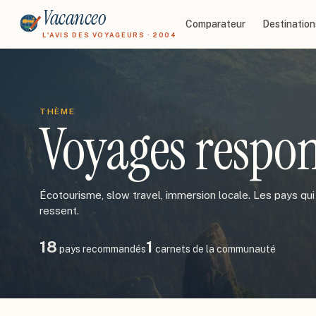
Vacanceo
Comparateur
Destination
L'AVIS DES VOYAGEURS · 2004
THÈME
Voyages respo
Écotourisme, slow travel, immersion locale. Les pays qui
ressent.
18
1
pays recommandés
carnets de la communauté