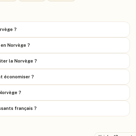
orvège ?
 en Norvège ?
iter la Norvège ?
t économiser ?
 Norvège ?
ssants français ?