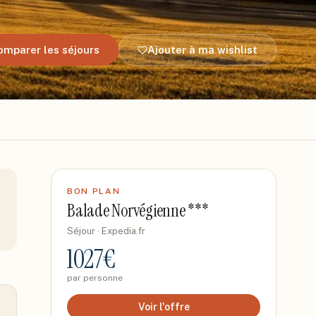
omparer les séjours
Ajouter à ma wishlist
BON PLAN
Balade Norvégienne ***
Séjour
· Expedia.fr
1027
€
par personne
Voir l'offre