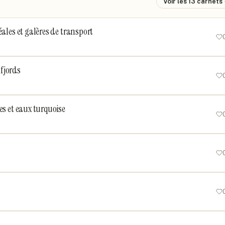
Voir les
13
carnets
éales et galères de transport
 fjords
es et eaux turquoise