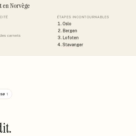
it
en Norvège
CITÉ
ÉTAPES INCONTOURNABLES
Oslo
Bergen
 des carnets
Lofoten
Stavanger
sø
1
it.