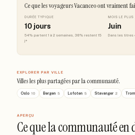
Ce que les voyageurs Vacanceo ont vraiment fa
DURÉE TYPIQUE
MOIS LE PLUS 
10
jours
Juin
54
% partent 1 à 2 semaines
, 38% restent 15
Dans les titres
j+
EXPLORER PAR VILLE
Villes les plus partagées par la communauté.
Oslo
Bergen
Lofoten
Stavanger
Trom
10
5
5
2
APERÇU
Ce que la communauté en d