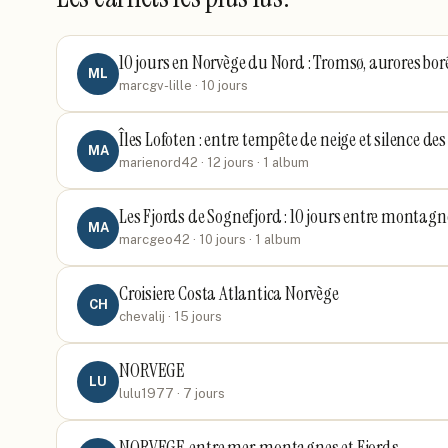
10 jours en Norvège du Nord : Tromsø, aurores bor
ML
marcgv-lille
· 10 jours
Îles Lofoten : entre tempête de neige et silence des
MA
marienord42
· 12 jours
· 1 album
Les Fjords de Sognefjord : 10 jours entre montagn
MA
marcgeo42
· 10 jours
· 1 album
Croisiere Costa Atlantica Norvège
CH
chevalij
· 15 jours
NORVEGE
LU
lulu1977
· 7 jours
NORVEGE, entre mer, montagnes et Fjords