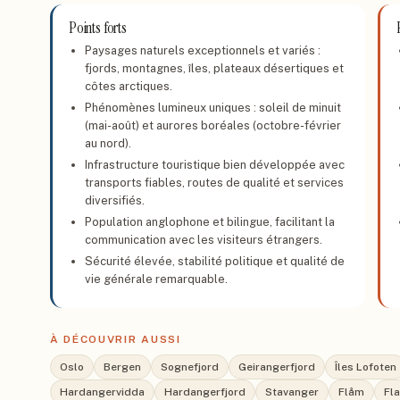
Points forts
Paysages naturels exceptionnels et variés :
fjords, montagnes, îles, plateaux désertiques et
côtes arctiques.
Phénomènes lumineux uniques : soleil de minuit
(mai-août) et aurores boréales (octobre-février
au nord).
Infrastructure touristique bien développée avec
transports fiables, routes de qualité et services
diversifiés.
Population anglophone et bilingue, facilitant la
communication avec les visiteurs étrangers.
Sécurité élevée, stabilité politique et qualité de
vie générale remarquable.
À DÉCOUVRIR AUSSI
Oslo
Bergen
Sognefjord
Geirangerfjord
Îles Lofoten
Hardangervidda
Hardangerfjord
Stavanger
Flåm
Fl