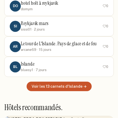
hotel holt à reykjavik
DO
0
domym
Reykjavik mars
SI
0
sissi01
· 2 jours
Le tour de L'Islande . Pays de glace et de feu
AR
0
arcane69
· 15 jours
Islande
BL
0
bluesy1
· 7 jours
Voir les
13
carnets
d'Islande
→
Hôtels recommandés.