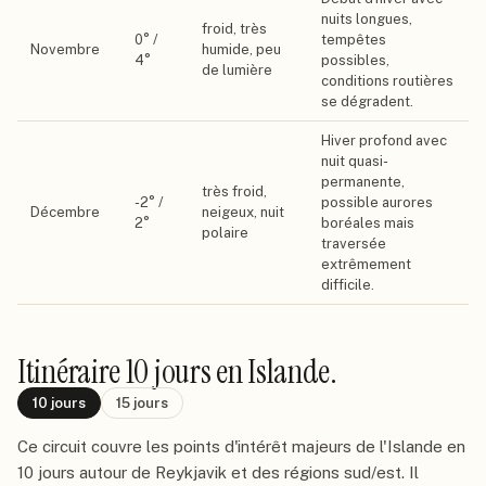
nuits longues,
froid, très
0
° /
tempêtes
Novembre
humide, peu
4
°
possibles,
de lumière
conditions routières
se dégradent.
Hiver profond avec
nuit quasi-
permanente,
très froid,
-2
° /
possible aurores
Décembre
neigeux, nuit
2
°
boréales mais
polaire
traversée
extrêmement
difficile.
Itinéraire
10 jours
en Islande
.
10
jours
15
jours
Ce circuit couvre les points d'intérêt majeurs de l'Islande en
10 jours autour de Reykjavik et des régions sud/est. Il