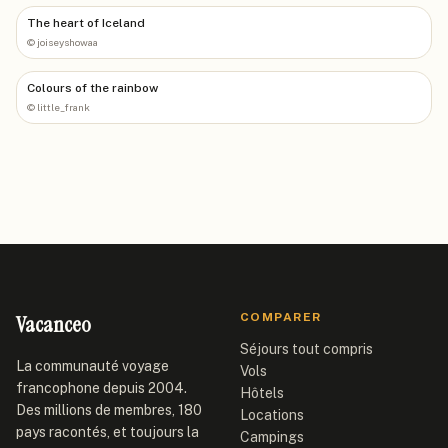
The heart of Iceland
©
joiseyshowaa
Colours of the rainbow
©
little_frank
Vacanceo
COMPARER
Séjours tout compris
La communauté voyage
Vols
francophone depuis 2004.
Hôtels
Des millions de membres, 180
Locations
pays racontés, et toujours la
Campings