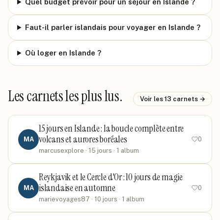
Quel budget prévoir pour un séjour en Islande ?
Faut-il parler islandais pour voyager en Islande ?
Où loger en Islande ?
Les carnets les plus lus.
Voir les
13
carnets →
15 jours en Islande : la boucle complète entre
volcans et aurores boréales
MA
0
marcusexplore
· 15 jours
· 1 album
Reykjavik et le Cercle d'Or : 10 jours de magie
islandaise en automne
MA
0
marievoyages87
· 10 jours
· 1 album