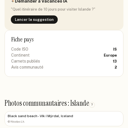
Demander à Vacanceo IA
"Quel itinéraire de 10 jours pour visiter
Islande
?"
Lancer la suggestion
Fiche pays
Code ISO
IS
Continent
Europe
Carnets publiés
13
Avis communauté
2
Photos communautaires : Islande
?
Black sand beach - Vík í Mýrdal, Iceland
©
Nicolas Lh.