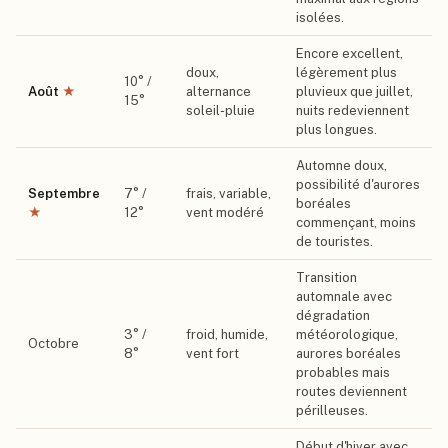
isolées.
Encore excellent,
doux,
légèrement plus
10
° /
Août
★
alternance
pluvieux que juillet,
15
°
soleil-pluie
nuits redeviennent
plus longues.
Automne doux,
possibilité d'aurores
Septembre
7
° /
frais, variable,
boréales
★
12
°
vent modéré
commençant, moins
de touristes.
Transition
automnale avec
dégradation
3
° /
froid, humide,
météorologique,
Octobre
8
°
vent fort
aurores boréales
probables mais
routes deviennent
périlleuses.
Début d'hiver avec