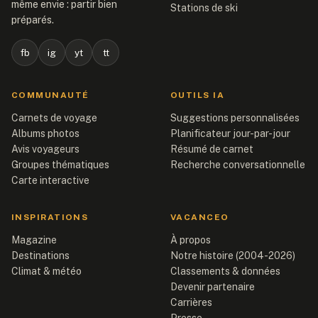
même envie : partir bien
Stations de ski
préparés.
fb
ig
yt
tt
COMMUNAUTÉ
OUTILS IA
Carnets de voyage
Suggestions personnalisées
Albums photos
Planificateur jour-par-jour
Avis voyageurs
Résumé de carnet
Groupes thématiques
Recherche conversationnelle
Carte interactive
INSPIRATIONS
VACANCEO
Magazine
À propos
Destinations
Notre histoire (2004-2026)
Climat & météo
Classements & données
Devenir partenaire
Carrières
Presse