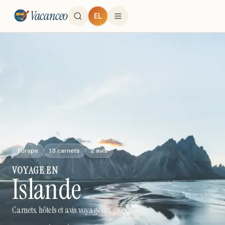
Vacanceo
EL
Europe
13
carnets
2
avis
VOYAGE
EN
Islande
Carnets, hôtels et avis voyageurs