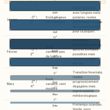
Hiver rigoureux
avec longues nuits
Juin
-3
° /
froid, neigeux,
polaires, routes
16
°
Janvier
2
°
peu lumineux
périlleuses, voyage
non recommandé
pour la plupart.
Juil
15
°
Conditions
hivernales sévères,
froid,
-3
° /
aurores boréales
Août
Février
venteux, peu
2
°
possibles mais
de lumière
12
°
risques routiers
élevés.
Sep
Transition hivernale,
8
°
routes
froid,
-2
° /
progressivement
Oct
Mars
variable, vent
4
°
dégagées mais
4
°
modéré
imprévisibilité
Nov
météorologique.
2
°
Printemps islandais
Déc
timide, jours