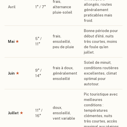
frais,
allongés, routes
Avril
1
° /
7
°
alternance
généralement
pluie-soleil
praticables mais
froid.
Bonne période pour
frais,
début d'été, nuits
5
° /
Mai
★
ensoleillé,
très courtes, moins
11
°
peu de pluie
de foule qu'en
juillet.
Soleil de minuit,
frais à doux,
conditions routières
9
° /
Juin
★
généralement
excellentes, climat
14
°
ensoleillé
optimal pour
autotour.
Pic touristique avec
meilleures
conditions :
doux,
11
° /
températures
Juillet
★
ensoleillé,
16
°
clémentes, nuits
vent variable
très courtes, accès
maximal aux régions