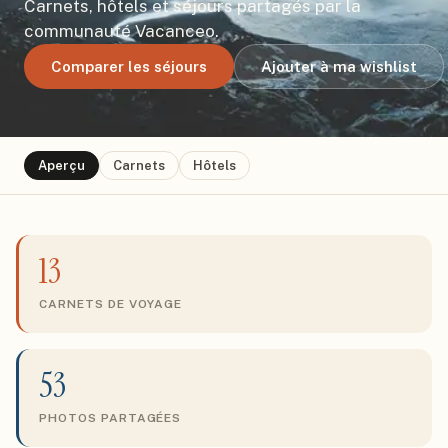
Carnets, hôtels et séjours partagés par la
communauté Vacanceo.
Comparer les séjours
Ajouter à ma wishlist
Aperçu
Carnets
Hôtels
13
CARNETS DE VOYAGE
53
PHOTOS PARTAGÉES