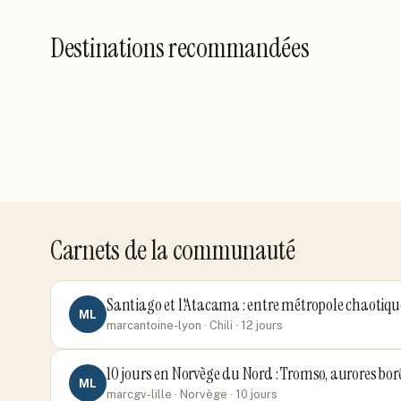
Népal
Perou
Destinations recommandées
Bolivie
Chili
3
carnets
48
carnet
Ouzbékistan
Equat
6
carnets
23
carnets
France
Espag
5
carnets
3
carnets
Norvège
Island
2k
carnets
197
carnet
Inde
Maroc
13
carnets
13
carnets
39
carnets
181
carnet
Carnets de la communauté
Santiago et l'Atacama : entre métropole chaotiqu
ML
marcantoine-lyon
· Chili
· 12 jours
10 jours en Norvège du Nord : Tromsø, aurores bor
ML
marcgv-lille
· Norvège
· 10 jours