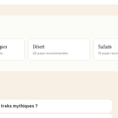
ques
Désert
Safaris
és
22 pays recommandés
15 pays re
r treks mythiques ?