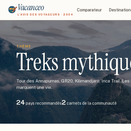
Vacanceo
Comparateur
Destination
L'AVIS DES VOYAGEURS · 2004
THÈME
Treks mythiqu
Tour des Annapurnas, GR20, Kilimandjaro, Inca Trail. Les i
marquent une vie.
24
2
pays recommandés
carnets de la communauté