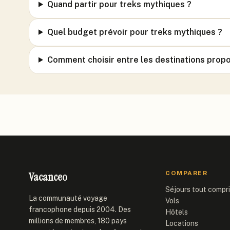
Quand partir pour treks mythiques ?
Quel budget prévoir pour treks mythiques ?
Comment choisir entre les destinations prop
Vacanceo
COMPARER
Séjours tout compr
La communauté voyage
Vols
francophone depuis 2004. Des
Hôtels
millions de membres, 180 pays
Locations