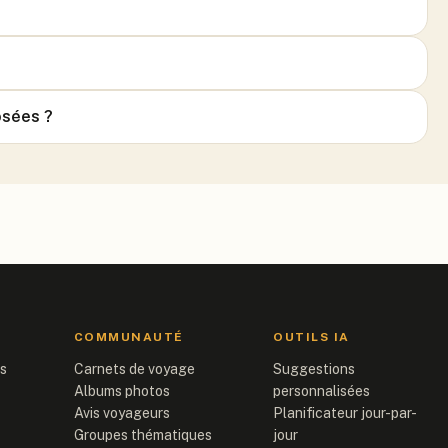
osées ?
COMMUNAUTÉ
OUTILS IA
is
Carnets de voyage
Suggestions
Albums photos
personnalisées
Avis voyageurs
Planificateur jour-par-
Groupes thématiques
jour