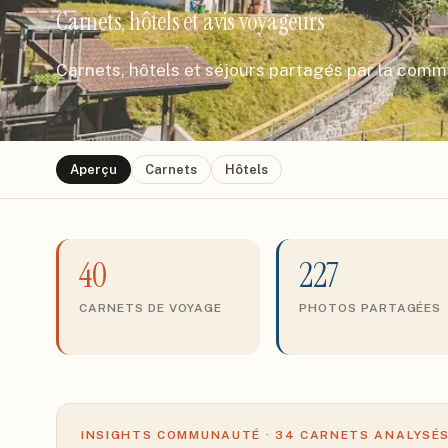
Carnets, hôtels et avis voyageurs
Carnets, hôtels et séjours partagés par la com
Aperçu
Carnets
Hôtels
40
227
CARNETS DE VOYAGE
PHOTOS PARTAGÉES
INSIGHTS COMMUNAUTÉ ·
34
CARNETS ANALYSÉ