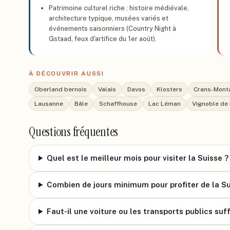
Patrimoine culturel riche : histoire médiévale,
architecture typique, musées variés et
événements saisonniers (Country Night à
Gstaad, feux d'artifice du 1er août).
À DÉCOUVRIR AUSSI
Oberland bernois
Valais
Davos
Klosters
Crans-Mont
Lausanne
Bâle
Schaffhouse
Lac Léman
Vignoble de
Questions fréquentes
Quel est le meilleur mois pour visiter la Suisse ?
Combien de jours minimum pour profiter de la Su
Faut-il une voiture ou les transports publics suff