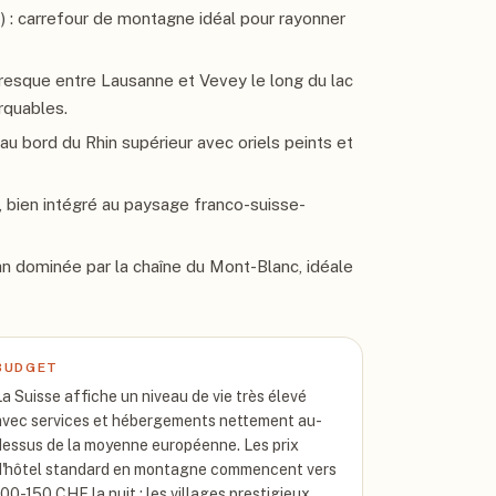
z) : carrefour de montagne idéal pour rayonner
resque entre Lausanne et Vevey le long du lac
rquables.
u bord du Rhin supérieur avec oriels peints et
, bien intégré au paysage franco-suisse-
man dominée par la chaîne du Mont-Blanc, idéale
BUDGET
La Suisse affiche un niveau de vie très élevé
avec services et hébergements nettement au-
dessus de la moyenne européenne. Les prix
d'hôtel standard en montagne commencent vers
100-150 CHF la nuit ; les villages prestigieux