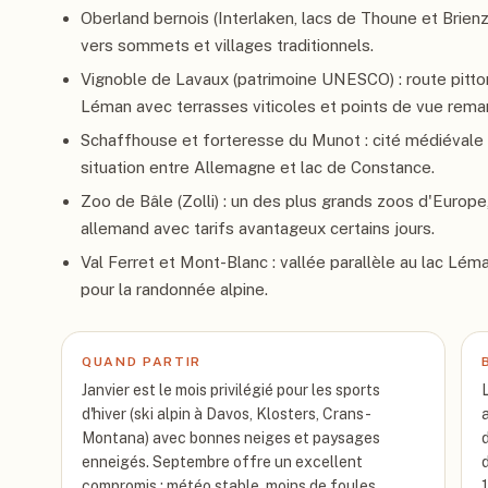
Oberland bernois (Interlaken, lacs de Thoune et Brien
vers sommets et villages traditionnels.
Vignoble de Lavaux (patrimoine UNESCO) : route pitto
Léman avec terrasses viticoles et points de vue rema
Schaffhouse et forteresse du Munot : cité médiévale a
situation entre Allemagne et lac de Constance.
Zoo de Bâle (Zolli) : un des plus grands zoos d'Europe
allemand avec tarifs avantageux certains jours.
Val Ferret et Mont-Blanc : vallée parallèle au lac Lé
pour la randonnée alpine.
QUAND PARTIR
Janvier est le mois privilégié pour les sports
d'hiver (ski alpin à Davos, Klosters, Crans-
Montana) avec bonnes neiges et paysages
enneigés. Septembre offre un excellent
compromis : météo stable, moins de foules