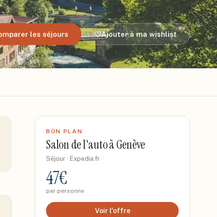
omparer les séjours
Ajouter à ma wishlist
BON PLAN
Salon de l'auto à Genève
Séjour
· Expedia.fr
47
€
par personne
Voir l'offre