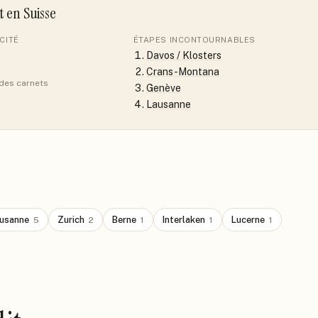
it
en Suisse
CITÉ
ÉTAPES INCONTOURNABLES
Davos / Klosters
Crans-Montana
 des carnets
Genève
Lausanne
usanne
Zurich
Berne
Interlaken
Lucerne
5
2
1
1
1