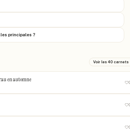
es principales ?
Voir les
40
carnets
gfrau en automne