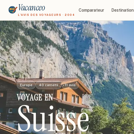
Vacanceo
Comparateur
Destination
L'AVIS DES VOYAGEURS · 2004
Europe
40
carnets
11
avis
VOYAGE
EN
Suisse