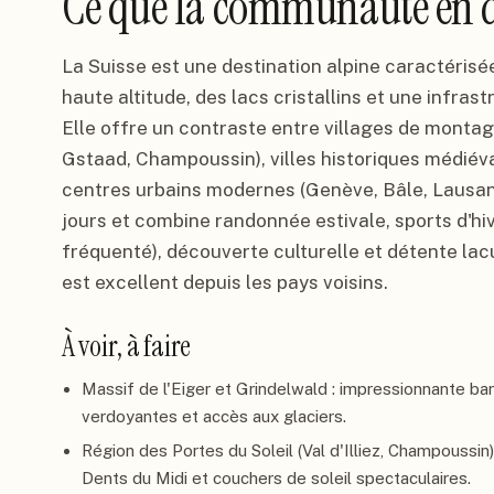
Ce que la communauté en d
La Suisse est une destination alpine caractéri
haute altitude, des lacs cristallins et une infras
Elle offre un contraste entre villages de montag
Gstaad, Champoussin), villes historiques médiév
centres urbains modernes (Genève, Bâle, Lausann
jours et combine randonnée estivale, sports d'hive
fréquenté), découverte culturelle et détente lacu
est excellent depuis les pays voisins.
À voir, à faire
Massif de l'Eiger et Grindelwald : impressionnante barr
verdoyantes et accès aux glaciers.
Région des Portes du Soleil (Val d'Illiez, Champoussin)
Dents du Midi et couchers de soleil spectaculaires.