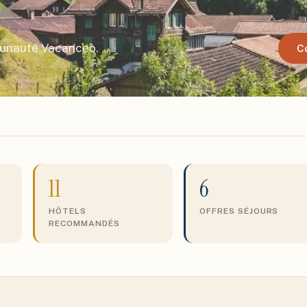
munauté Vacanceo.
C
11
6
HÔTELS
OFFRES SÉJOURS
RECOMMANDÉS
S