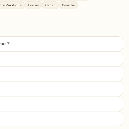
ôte Pacifique
Fincas
Cacao
Ceviche
eur ?