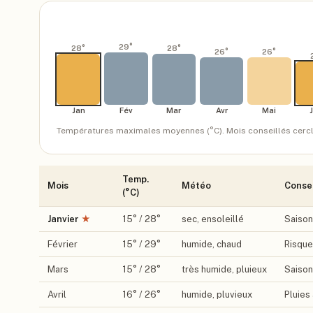
29
°
28
°
28
°
26
°
26
°
Jan
Fév
Mar
Avr
Mai
Températures maximales moyennes (°C). Mois conseillés cerclés.
Temp.
Mois
Météo
Consei
(°C)
Janvier
★
15
° /
28
°
sec, ensoleillé
Saison
Février
15
° /
29
°
humide, chaud
Risque
Mars
15
° /
28
°
très humide, pluieux
Saison
Avril
16
° /
26
°
humide, pluvieux
Pluies