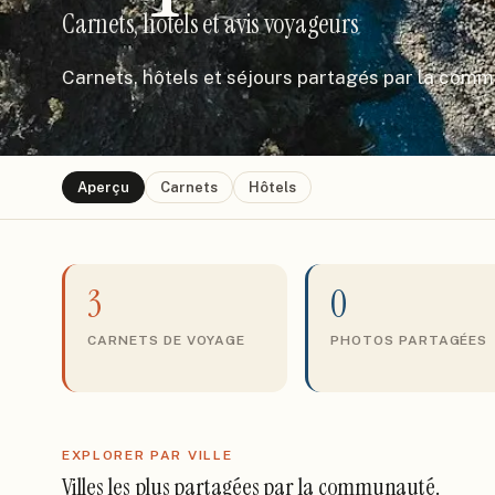
Carnets, hôtels et avis voyageurs
Carnets, hôtels et séjours partagés par la com
Aperçu
Carnets
Hôtels
3
0
CARNETS DE VOYAGE
PHOTOS PARTAGÉES
EXPLORER PAR VILLE
Villes les plus partagées par la communauté.