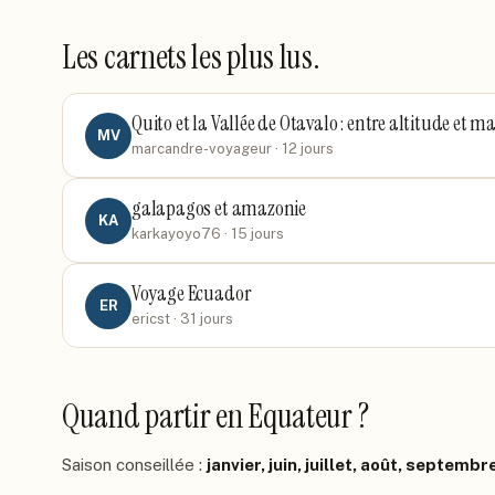
Les carnets les plus lus.
Quito et la Vallée de Otavalo : entre altitude et m
MV
marcandre-voyageur
· 12 jours
galapagos et amazonie
KA
karkayoyo76
· 15 jours
Voyage Ecuador
ER
ericst
· 31 jours
Quand partir
en Equateur
?
Saison conseillée :
janvier, juin, juillet, août, septem