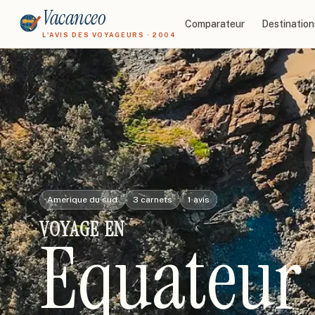
Vacanceo
Comparateur
Destination
L'AVIS DES VOYAGEURS · 2004
Amerique du sud
3
carnets
1
avis
VOYAGE
EN
Equateur