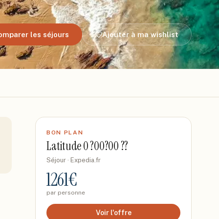
omparer les séjours
Ajouter à ma wishlist
BON PLAN
Latitude 0 ?00?00 ??
Séjour
· Expedia.fr
1261
€
par personne
Voir l'offre