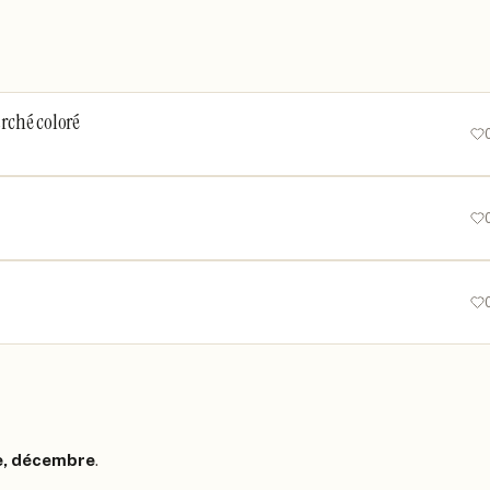
arché coloré
bre, décembre
.