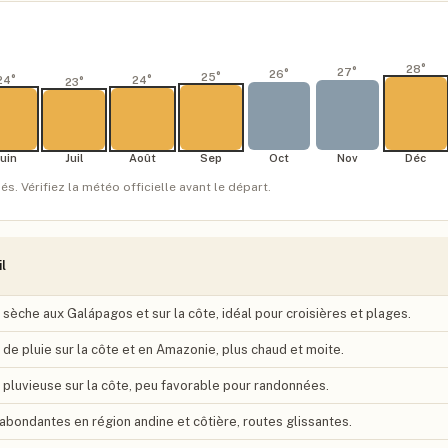
28
°
27
°
26
°
25
°
24
°
24
°
23
°
Juin
Juil
Août
Sep
Oct
Nov
Déc
 Vérifiez la météo officielle avant le départ.
l
 sèche aux Galápagos et sur la côte, idéal pour croisières et plages.
 de pluie sur la côte et en Amazonie, plus chaud et moite.
 pluvieuse sur la côte, peu favorable pour randonnées.
 abondantes en région andine et côtière, routes glissantes.