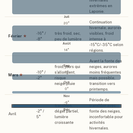
hivernales
extrêmes en
Laponie.
Juil
Continuation
20
°
hivernale, aurores
-16
° /
très froid, sec,
visibles, froid
Février
★
-8
°
peu de lumière
intense à
Août
-15°C/-35°C selon
régions.
14
°
Avant la fonte des
Sep
froid, jours qui
neiges, aurores
-10
° /
s'allongent,
moins fréquentes
7
°
Mars
★
-2
°
risque
mais possible,
Oct
neige/pluie
transition vers
0
°
printemps.
Nov
Période de
-6
°
transition,
transition avec
Déc
-2
° /
dégel partiel,
fonte des neiges,
Avril
5
°
lumière
inconfortable pour
croissante
activités
hivernales.