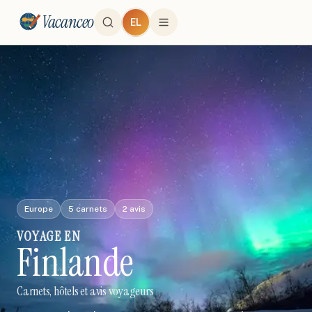
Vacanceo
EL
Europe
5
carnets
2
avis
VOYAGE
EN
Finlande
Carnets, hôtels et avis voyageurs