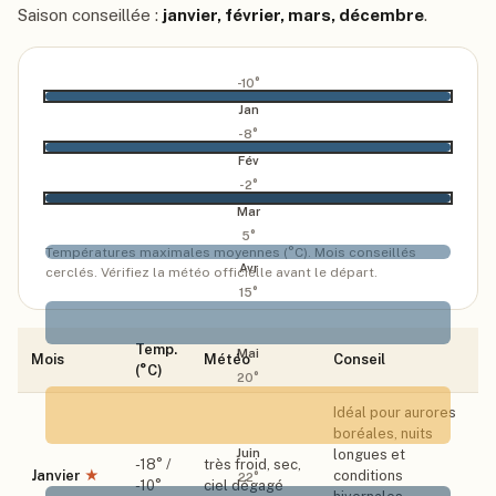
Saison conseillée :
janvier, février, mars, décembre
.
-10
°
Jan
-8
°
Fév
-2
°
Mar
5
°
Températures maximales moyennes (°C). Mois conseillés
Avr
cerclés. Vérifiez la météo officielle avant le départ.
15
°
Temp.
Mai
Mois
Météo
Conseil
(°C)
20
°
Idéal pour aurores
boréales, nuits
Juin
longues et
-18
° /
très froid, sec,
Janvier
★
conditions
22
°
-10
°
ciel dégagé