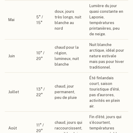
Lumière du jour
doux, jours
quasi constante en
5
° /
très longs, nuit
Laponie,
Mai
15
°
blanche au
températures
nord
printanières, peu
de neige.
Nuit blanche
chaud pour la
arctique, idéal pour
10
° /
région,
Juin
nature estivale
20
°
lumineux, nuit
mais pas pour hiver
blanche
traditionnel.
Été finlandais
court, saison
chaud, jour
13
° /
touristique d'été,
Juillet
permanent,
22
°
pas d'aurores,
peu de pluie
activités en plein
air.
Fin d'été, jours qui
chaud, jours qui
s'écourtent,
11
° /
Août
raccourcissent,
températures
20
°