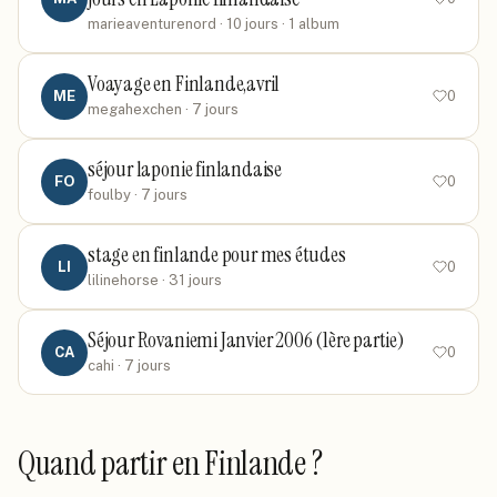
marieaventurenord
· 10 jours
· 1 album
Voayage en Finlande,avril
ME
0
megahexchen
· 7 jours
séjour laponie finlandaise
FO
0
foulby
· 7 jours
stage en finlande pour mes études
LI
0
lilinehorse
· 31 jours
Séjour Rovaniemi Janvier 2006 (1ère partie)
CA
0
cahi
· 7 jours
Quand partir
en Finlande
?