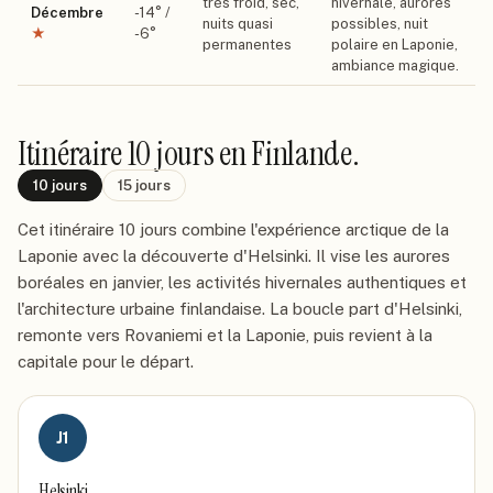
très froid, sec,
hivernale, aurores
Décembre
-14
° /
nuits quasi
possibles, nuit
★
-6
°
permanentes
polaire en Laponie,
ambiance magique.
Itinéraire
10 jours
en Finlande
.
10
jours
15
jours
Cet itinéraire 10 jours combine l'expérience arctique de la
Laponie avec la découverte d'Helsinki. Il vise les aurores
boréales en janvier, les activités hivernales authentiques et
l'architecture urbaine finlandaise. La boucle part d'Helsinki,
remonte vers Rovaniemi et la Laponie, puis revient à la
capitale pour le départ.
J
1
Helsinki