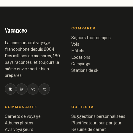
Vacanceo
COMPARER
Séjours tout compris
La communauté voyage
Vols
francophone depuis 2004.
Hôtels
Des millions de membres, 180
Locations
pays racontés, et toujours la
Campings
même envie : partir bien
Stations de ski
préparés.
fb
ig
yt
tt
COMMUNAUTÉ
OUTILS IA
Carnets de voyage
Suggestions personnalisées
Albums photos
Planificateur jour-par-jour
Avis voyageurs
Résumé de carnet