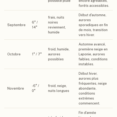
possible pluie
encore agréables,
forêts accessibles.
Début d'automne,
frais, nuits
aurores
6
° /
noires
Septembre
sporadiques en fin
14
°
reviennent,
de mois, transition
humide
vers hiver.
Automne avancé,
froid, humide,
première neige en
Octobre
1
° /
7
°
aurores
Laponie, aurores
possibles
faibles, conditions
instables.
Début hiver,
aurores plus
fréquentes, neige
-6
° /
froid, neige,
Novembre
abondante,
0
°
nuits longues
conditions
extrêmes
commencent.
Fin d'année