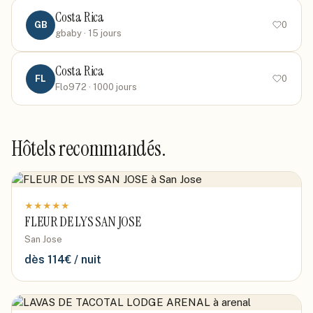
Costa Rica
GB
0
gbaby
· 15 jours
Costa Rica
FL
0
Flo972
· 1000 jours
Hôtels recommandés.
★
★
★
★
★
FLEUR DE LYS SAN JOSE
San Jose
dès
114
€ / nuit