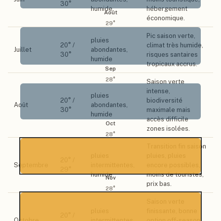
30
°
humide
hébergement
Août
économique.
29
°
Pic saison verte,
pluies
20
° /
climat très humide,
Juillet
abondantes,
30
°
risques santaires
humide
tropicaux accrus.
Sep
28
°
Saison verte
intense,
pluies
20
° /
biodiversité
Août
abondantes,
30
°
maximale mais
humide
accès difficile
Oct
zones isolées.
28
°
Transition fin saison
pluies
pluies, pluies
20
° /
Septembre
intermittentes,
encore possibles,
29
°
humide
moins de touristes,
Nov
prix bas.
28
°
Saison verte
pluies
finissante, bonne
20
° /
Octobre
intermittentes,
option off-season,