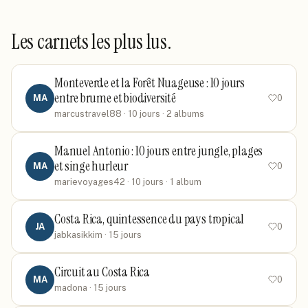
Les carnets les plus lus.
Monteverde et la Forêt Nuageuse : 10 jours
entre brume et biodiversité
MA
0
marcustravel88
· 10 jours
· 2 albums
Manuel Antonio : 10 jours entre jungle, plages
et singe hurleur
MA
0
marievoyages42
· 10 jours
· 1 album
Costa Rica, quintessence du pays tropical
JA
0
jabkasikkim
· 15 jours
Circuit au Costa Rica
MA
0
madona
· 15 jours