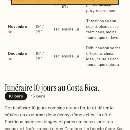
28
°
humide
pluies diminuent
Déc
progressivement.
Transition saison
Novembre
19
° /
sèche, pluies quasi
sec, ensoleillé
★
28
°
terminées, moins
touristique qu'hiver.
Début saison sèche
Décembre
18
° /
officielle, climat
sec, ensoleillé
★
28
°
idéal, haute saison
touristique débute.
Itinéraire
10 jours
au Costa Rica
.
10
jours
15
jours
Cet itinéraire 10 jours combine nature brute et détente
côtière en explorant deux écosystèmes clés : la côte
Pacifique avec ses plages et parcs nationaux, puis les
canaux et forêt tropicale des Caraïbes. La boucle évite San