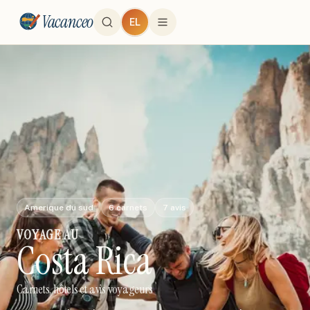
Vacanceo
EL
Amerique du sud
6
carnets
7
avis
VOYAGE
AU
Costa Rica
Carnets, hôtels et avis voyageurs