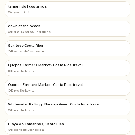
tamarindo | costa rica.
©
alyssaBLACK.
dawn at the beach
©
Bernal Saborio G. (berkuspic)
San Jose Costa Rica
©
ReservasdeCoches.com
Quepos Farmers Market - Costa Rica travel
©
David Berkowitz
Quepos Farmers Market - Costa Rica travel
©
David Berkowitz
Whitewater Rafting - Naranjo River - Costa Rica travel
©
David Berkowitz
Playa de Tamarindo, Costa Rica
©
ReservasdeCoches.com