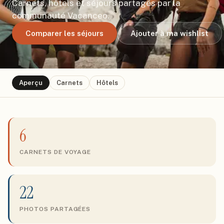
Carnets, hôtels et séjours partagés par la
communauté Vacanceo.
Comparer les séjours
Ajouter à ma wishlist
Aperçu
Carnets
Hôtels
6
CARNETS DE VOYAGE
22
PHOTOS PARTAGÉES