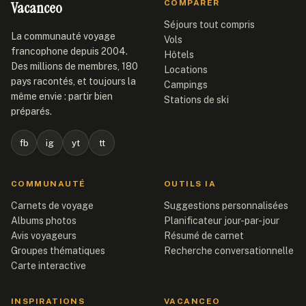
Vacanceo
COMPARER
Séjours tout compris
La communauté voyage
Vols
francophone depuis 2004.
Hôtels
Des millions de membres, 180
Locations
pays racontés, et toujours la
Campings
même envie : partir bien
Stations de ski
préparés.
fb
ig
yt
tt
COMMUNAUTÉ
OUTILS IA
Carnets de voyage
Suggestions personnalisées
Albums photos
Planificateur jour-par-jour
Avis voyageurs
Résumé de carnet
Groupes thématiques
Recherche conversationnelle
Carte interactive
INSPIRATIONS
VACANCEO