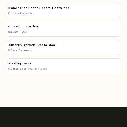
Clandestino Beach Resort, Costa Rica
©
tripandtravelblog
sunset | costa rica.
©
alyssaBLACK.
Butterfly garden - Costa Rica
©
David Berkowitz
breaking wave
©
Bernal Saborio G. (berkuspic)