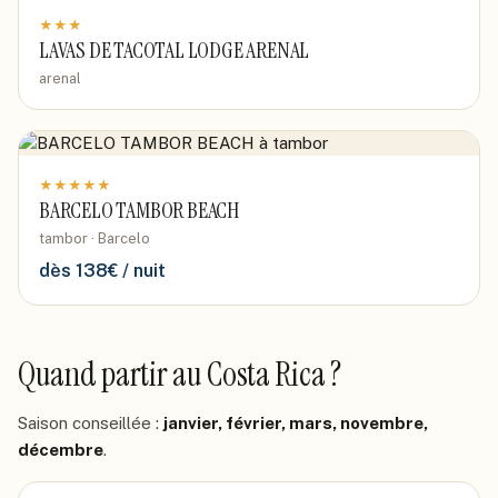
★
★
★
LAVAS DE TACOTAL LODGE ARENAL
arenal
★
★
★
★
★
BARCELO TAMBOR BEACH
tambor · Barcelo
dès
138
€ / nuit
Quand partir
au Costa Rica
?
Saison conseillée :
janvier, février, mars, novembre,
décembre
.