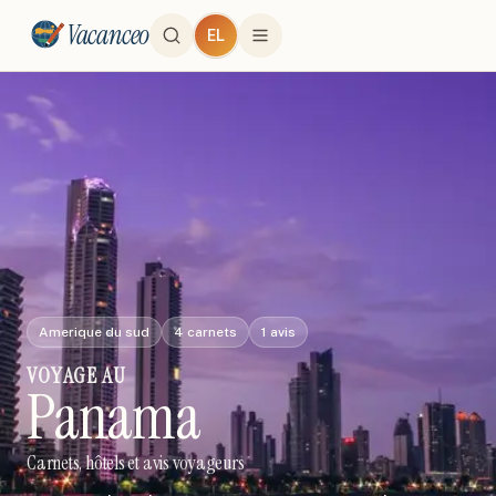
Vacanceo
EL
Amerique du sud
4
carnets
1
avis
VOYAGE
AU
Panama
Carnets, hôtels et avis voyageurs