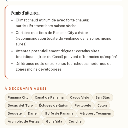
Points d'attention
Climat chaud et humide avec forte chaleur,
particulièrement hors saison sèche.
Certains quartiers de Panama City à éviter
(recommandation locale de vigilance dans zones moins
sûres).
Attentes potentiellement déçues : certains sites
touristiques (train du Canal) peuvent offrir moins qu'espéré.
Différence nette entre zones touristiques modernes et
zones moins développées.
À DÉCOUVRIR AUSSI
Panama City
Canal de Panama
Casco Viejo
San Blas
Bocas del Toro
Écluses de Gatun
Portobelo
Colón
Boquete
Darien
Golfe de Panama
Aéroport Tocumen
Archipiel de Perlas
Guna Yala
Ceviche