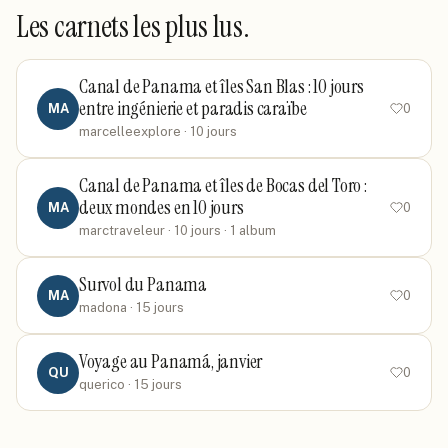
Les carnets les plus lus.
Canal de Panama et îles San Blas : 10 jours
entre ingénierie et paradis caraïbe
MA
0
marcelleexplore
· 10 jours
Canal de Panama et îles de Bocas del Toro :
deux mondes en 10 jours
MA
0
marctraveleur
· 10 jours
· 1 album
Survol du Panama
MA
0
madona
· 15 jours
Voyage au Panamá, janvier
QU
0
querico
· 15 jours