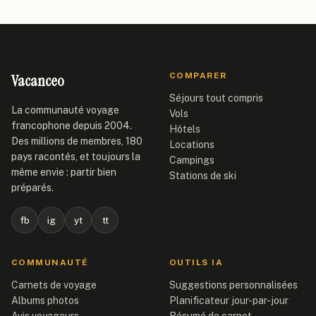
Vacanceo
COMPARER
Séjours tout compris
La communauté voyage
Vols
francophone depuis 2004.
Hôtels
Des millions de membres, 180
Locations
pays racontés, et toujours la
Campings
même envie : partir bien
Stations de ski
préparés.
fb
ig
yt
tt
COMMUNAUTÉ
OUTILS IA
Carnets de voyage
Suggestions personnalisées
Albums photos
Planificateur jour-par-jour
Avis voyageurs
Résumé de carnet