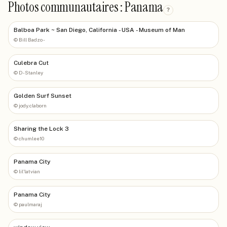
Photos communautaires : Panama
?
Balboa Park ~ San Diego, California - USA - Museum of Man
©
Bill Badzo -
Culebra Cut
©
D-Stanley
Golden Surf Sunset
©
jody.claborn
Sharing the Lock 3
©
chumlee10
Panama City
©
lil'latvian
Panama City
©
paulmaraj