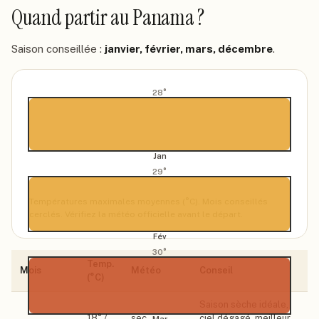
Quand partir
au Panama
?
Saison conseillée :
janvier, février, mars, décembre
.
28
°
Jan
29
°
Températures maximales moyennes (°C). Mois conseillés
cerclés. Vérifiez la météo officielle avant le départ.
Fév
30
°
Temp.
Mois
Météo
Conseil
(°C)
Saison sèche idéale,
18
° /
sec,
ciel dégagé, meilleur