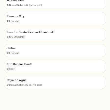
window view
©
Bernal Saborio G. (berkuspic)
Panama City
©
lil'latvian
Pins for Costa Rica and Panama!!
©
ShanMcG213
Coiba
©
lil'latvian
The Banana Boat!
©
@ravi
Cayo de Agua
©
Bernal Saborio G. (berkuspic)