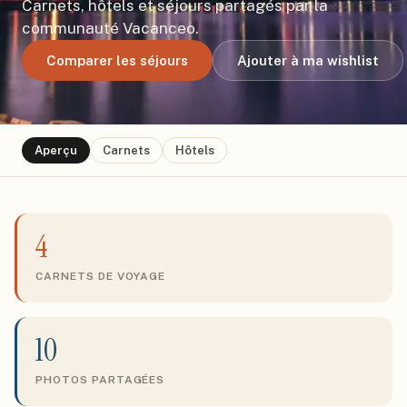
Carnets, hôtels et séjours partagés par la
communauté Vacanceo.
Comparer les séjours
Ajouter à ma wishlist
Aperçu
Carnets
Hôtels
4
CARNETS DE VOYAGE
10
PHOTOS PARTAGÉES