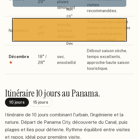
29
°
pluies
visites
diminuant
Nov
recommandées.
28
°
Transition vers saison
humide,
19
° /
sèche mais encore des
Novembre
averses
29
°
pluies, préparation
diminuant
visite meilleure.
Déc
Débout saison sèche,
Décembre
18
° /
sec,
temps excellents,
★
28
°
ensoleillé
approche haute saison
touristique.
Itinéraire
10 jours
au Panama
.
10
jours
15
jours
Itinéraire de 10 jours combinant l'urbain, l'ingénierie et la
nature. Départ de Panama City, découverte du Canal, puis
plages et îles pour détente. Rythme équilibré entre visites
et repos, idéal pour première visite.