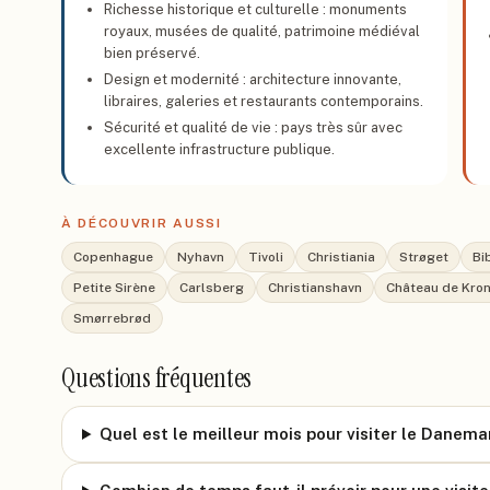
Richesse historique et culturelle : monuments
royaux, musées de qualité, patrimoine médiéval
bien préservé.
Design et modernité : architecture innovante,
libraires, galeries et restaurants contemporains.
Sécurité et qualité de vie : pays très sûr avec
excellente infrastructure publique.
À DÉCOUVRIR AUSSI
Copenhague
Nyhavn
Tivoli
Christiania
Strøget
Bi
Petite Sirène
Carlsberg
Christianshavn
Château de Kro
Smørrebrød
Questions fréquentes
Quel est le meilleur mois pour visiter le Danema