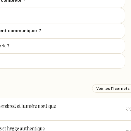
e complète ?
ment communiquer ?
ark ?
Voir les
11
carnets
mørrebrød et lumière nordique
és et hygge authentique