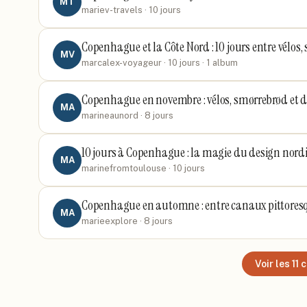
MT
mariev-travels
· 10 jours
Copenhague et la Côte Nord : 10 jours entre vélos
MV
marcalex-voyageur
· 10 jours
· 1 album
Copenhague en novembre : vélos, smørrebrød et d
MA
marineaunord
· 8 jours
10 jours à Copenhague : la magie du design nord
MA
marinefromtoulouse
· 10 jours
Copenhague en automne : entre canaux pittoresq
MA
marieexplore
· 8 jours
Voir les
11
c