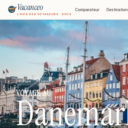
Vacanceo
Comparateur
Destination
L'AVIS DES VOYAGEURS · 2004
Europe
11
carnets
5
avis
VOYAGE
AU
Danemar