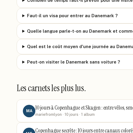
Combien de temps faut-il prévoir pour une visit
Faut-il un visa pour entrer au Danemark ?
Quelle langue parle-t-on au Danemark et com
Quel est le coût moyen d'une journée au Danem
Peut-on visiter le Danemark sans voiture ?
Les carnets les plus lus.
10 jours à Copenhague et Skagen : entre vélos, s
MA
mariefromlyon
· 10 jours
· 1 album
Copenhague secrète : 10 jours entre canaux color