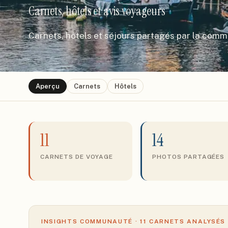
Carnets, hôtels et avis voyageurs
Carnets, hôtels et séjours partagés par la com
Aperçu
Carnets
Hôtels
11
14
CARNETS DE VOYAGE
PHOTOS PARTAGÉES
INSIGHTS COMMUNAUTÉ ·
11
CARNETS ANALYSÉS