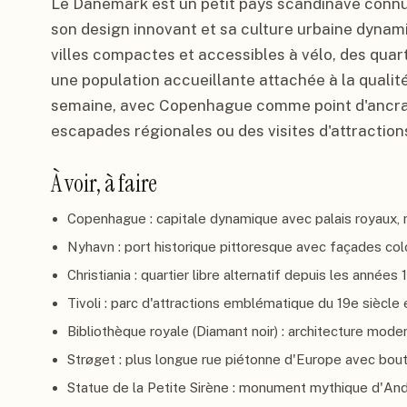
Le Danemark est un petit pays scandinave connu
son design innovant et sa culture urbaine dynami
villes compactes et accessibles à vélo, des quart
une population accueillante attachée à la qualité
semaine, avec Copenhague comme point d'ancrag
escapades régionales ou des visites d'attractions
À voir, à faire
Copenhague : capitale dynamique avec palais royaux,
Nyhavn : port historique pittoresque avec façades colo
Christiania : quartier libre alternatif depuis les année
Tivoli : parc d'attractions emblématique du 19e siècle e
Bibliothèque royale (Diamant noir) : architecture mode
Strøget : plus longue rue piétonne d'Europe avec bout
Statue de la Petite Sirène : monument mythique d'And