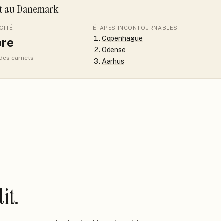
it
au Danemark
CITÉ
ÉTAPES INCONTOURNABLES
Copenhague
re
Odense
 des carnets
Aarhus
it.