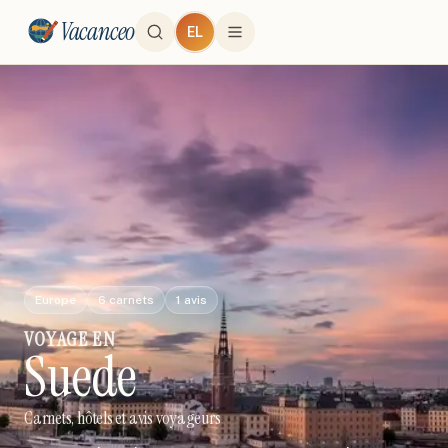
Vacanceo
EL
Europe
6
carnets
1
avis
VOYAGE
EN
Suede
Carnets, hôtels et avis voyageurs