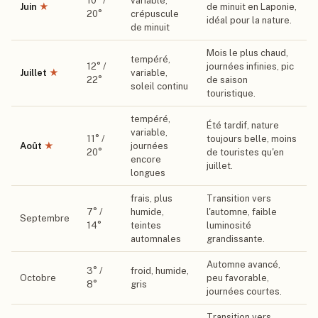
10
° /
variable,
Juin
★
de minuit en Laponie,
20
°
crépuscule
idéal pour la nature.
de minuit
Mois le plus chaud,
tempéré,
12
° /
journées infinies, pic
Juillet
★
variable,
22
°
de saison
soleil continu
touristique.
tempéré,
Été tardif, nature
variable,
11
° /
toujours belle, moins
Août
★
journées
20
°
de touristes qu'en
encore
juillet.
longues
frais, plus
Transition vers
7
° /
humide,
l'automne, faible
Septembre
14
°
teintes
luminosité
automnales
grandissante.
Automne avancé,
3
° /
froid, humide,
Octobre
peu favorable,
8
°
gris
journées courtes.
Transition vers