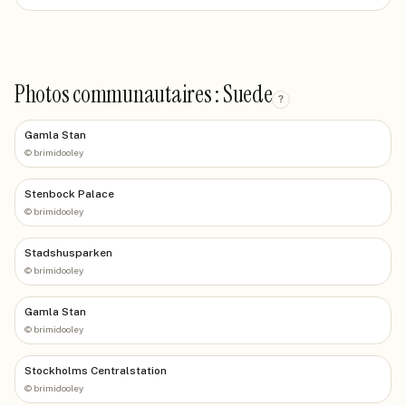
Photos communautaires : Suede
?
Gamla Stan
©
brimidooley
Stenbock Palace
©
brimidooley
Stadshusparken
©
brimidooley
Gamla Stan
©
brimidooley
Stockholms Centralstation
©
brimidooley