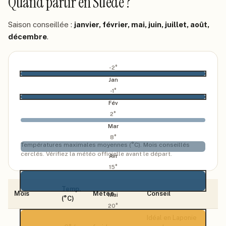
Quand partir
en Suede
?
Saison conseillée :
janvier, février, mai, juin, juillet, août,
décembre
.
-2
°
Jan
-1
°
Fév
2
°
Mar
8
°
Températures maximales moyennes (°C). Mois conseillés
cerclés. Vérifiez la météo officielle avant le départ.
Avr
15
°
Temp.
Mois
Météo
Conseil
Mai
(°C)
20
°
Idéal en Laponie