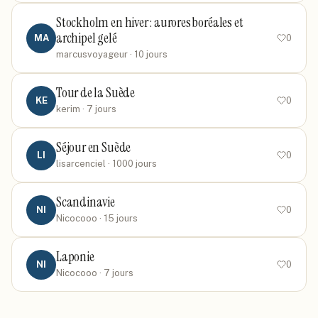
Stockholm en hiver : aurores boréales et
archipel gelé
MA
0
marcusvoyageur
· 10 jours
Tour de la Suède
KE
0
kerim
· 7 jours
Séjour en Suède
LI
0
lisarcenciel
· 1000 jours
Scandinavie
NI
0
Nicocooo
· 15 jours
Laponie
NI
0
Nicocooo
· 7 jours