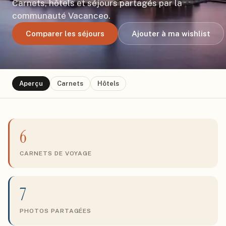
Carnets, hôtels et séjours partagés par la
communauté Vacanceo.
Comparer les séjours
Ajouter à ma wishlist
Aperçu
Carnets
Hôtels
6
CARNETS DE VOYAGE
7
PHOTOS PARTAGÉES