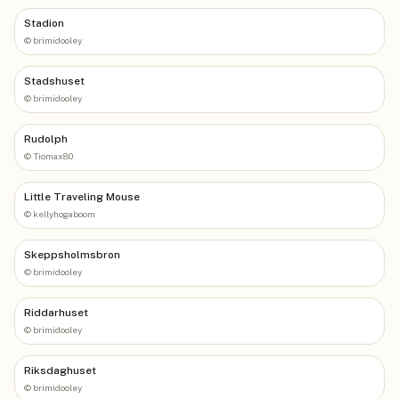
Stadion
©
brimidooley
Stadshuset
©
brimidooley
Rudolph
©
Tiomax80
Little Traveling Mouse
©
kellyhogaboom
Skeppsholmsbron
©
brimidooley
Riddarhuset
©
brimidooley
Riksdaghuset
©
brimidooley