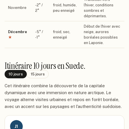
-2
° /
froid, humide,
l'hiver, conditions
Novembre
2
°
peu enneigé
sombres et
déprimantes.
Début de l'hiver avec
Décembre
-5
° /
froid, sec,
neige, aurores
★
-1
°
enneigé
boréales possibles
en Laponie.
Itinéraire
10 jours
en Suede
.
10
jours
15
jours
Cet itinéraire combine la découverte de la capitale
dynamique avec une immersion en nature arctique. Le
voyage alterne visites urbaines et repos en forêt boréale,
avec un accent sur les paysages et l'authenticité suédoise.
J
1