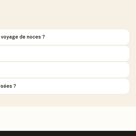
r voyage de noces ?
osées ?