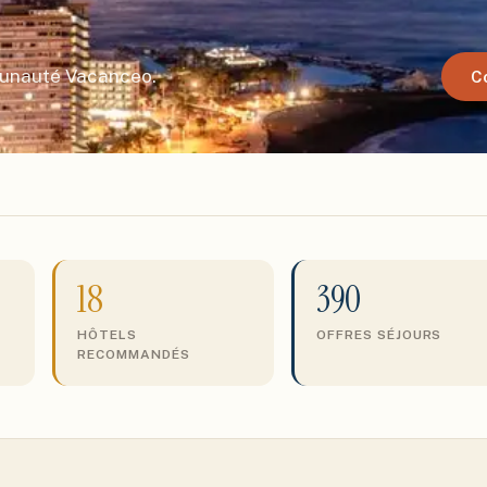
munauté Vacanceo.
C
18
390
HÔTELS
OFFRES SÉJOURS
RECOMMANDÉS
S