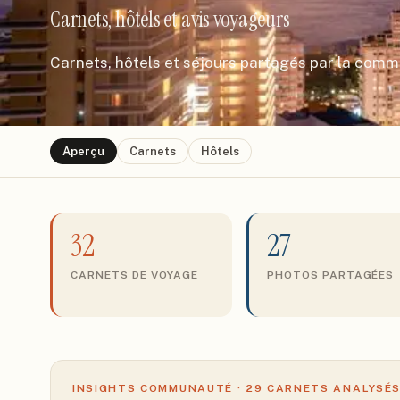
Carnets, hôtels et avis voyageurs
Carnets, hôtels et séjours partagés par la com
Aperçu
Carnets
Hôtels
32
27
CARNETS DE VOYAGE
PHOTOS PARTAGÉES
INSIGHTS COMMUNAUTÉ ·
29
CARNETS ANALYSÉ