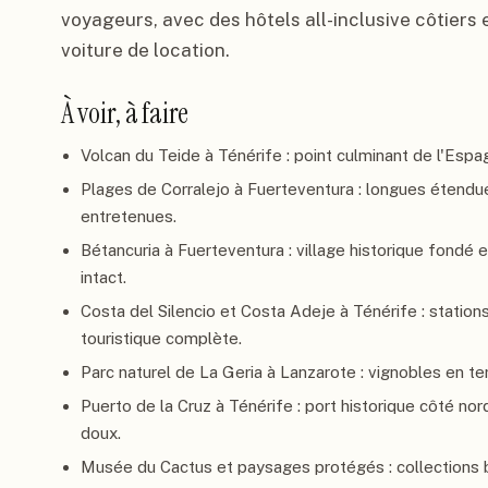
voyageurs, avec des hôtels all-inclusive côtiers e
voiture de location.
À voir, à faire
Volcan du Teide à Ténérife : point culminant de l'Espa
Plages de Corralejo à Fuerteventura : longues étendues
entretenues.
Bétancuria à Fuerteventura : village historique fondé 
intact.
Costa del Silencio et Costa Adeje à Ténérife : statio
touristique complète.
Parc naturel de La Geria à Lanzarote : vignobles en t
Puerto de la Cruz à Ténérife : port historique côté no
doux.
Musée du Cactus et paysages protégés : collections b