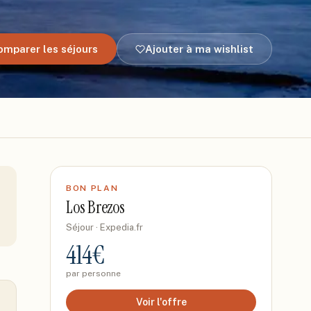
omparer les séjours
Ajouter à ma wishlist
BON PLAN
Los Brezos
Séjour
· Expedia.fr
414
€
par personne
Voir l'offre