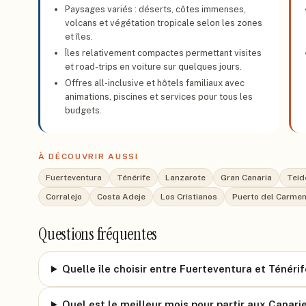
Paysages variés : déserts, côtes immenses,
volcans et végétation tropicale selon les zones
et îles.
Îles relativement compactes permettant visites
et road-trips en voiture sur quelques jours.
Offres all-inclusive et hôtels familiaux avec
animations, piscines et services pour tous les
budgets.
À DÉCOUVRIR AUSSI
Fuerteventura
Ténérife
Lanzarote
Gran Canaria
Teid
Corralejo
Costa Adeje
Los Cristianos
Puerto del Carme
Questions fréquentes
Quelle île choisir entre Fuerteventura et Ténérif
Quel est le meilleur mois pour partir aux Canari