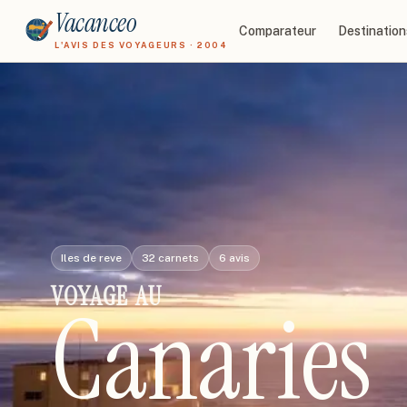
Vacanceo
Comparateur
Destination
L'AVIS DES VOYAGEURS · 2004
Iles de reve
32
carnets
6
avis
VOYAGE
AU
Canaries