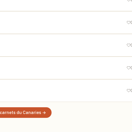
carnets
du Canaries
→