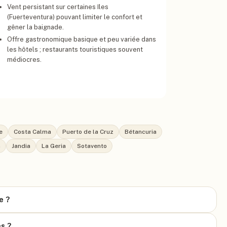
Vent persistant sur certaines îles
(Fuerteventura) pouvant limiter le confort et
gêner la baignade.
Offre gastronomique basique et peu variée dans
les hôtels ; restaurants touristiques souvent
médiocres.
e
Costa Calma
Puerto de la Cruz
Bétancuria
n
Jandia
La Geria
Sotavento
e ?
es ?