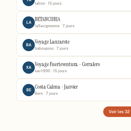
tallon
· 15 jours
BETANCURIA
LA
laSavignienne
· 7 jours
Voyage Lanzarote
BA
baboupiou
· 7 jours
Voyage Fuerteventura - Corralero
XA
xav1990
· 15 jours
Costa Calma - Janvier
BE
Bern
· 7 jours
Voir les
32