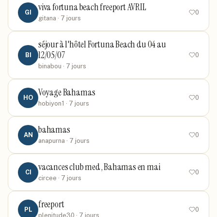
viva fortuna beach freeport AVRIL
GI
0
gitana
· 7 jours
séjour à l'hôtel Fortuna Beach du 04 au
12/05/07
BI
0
binabou
· 7 jours
Voyage Bahamas
HO
0
hobiyon1
· 7 jours
bahamas
AN
0
anapurna
· 7 jours
vacances club med , Bahamas en mai
CI
0
circee
· 7 jours
freeport
PL
0
plenitude30
· 7 jours