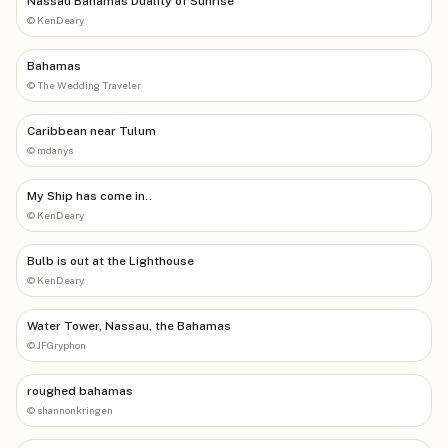
Nassau Bahamas Duality of Sunrise
©
KenDeary
Bahamas
©
The Wedding Traveler
Caribbean near Tulum
©
mdanys
My Ship has come in..
©
KenDeary
Bulb is out at the Lighthouse
©
KenDeary
Water Tower, Nassau, the Bahamas
©
JFGryphon
roughed bahamas
©
shannonkringen