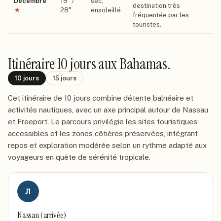
Décembre
19
° /
sec,
destination très
★
28
°
ensoleillé
fréquentée par les
touristes.
Itinéraire
10 jours
aux Bahamas
.
10
jours
15
jours
Cet itinéraire de 10 jours combine détente balnéaire et
activités nautiques, avec un axe principal autour de Nassau
et Freeport. Le parcours privilégie les sites touristiques
accessibles et les zones côtières préservées, intégrant
repos et exploration modérée selon un rythme adapté aux
voyageurs en quête de sérénité tropicale.
J
1
Nassau (arrivée)