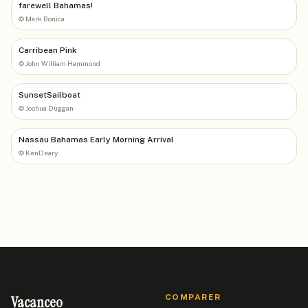
farewell Bahamas!
©
Mark Bonica
Carribean Pink
©
John William Hammond
SunsetSailboat
©
Joshua Duggan
Nassau Bahamas Early Morning Arrival
©
KenDeary
Vacanceo
COMPARER