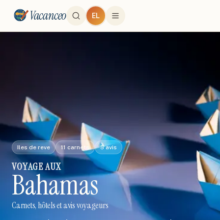
Vacanceo
EL
Iles de reve
11
carnets
5
avis
VOYAGE
AUX
Bahamas
Carnets, hôtels et avis voyageurs