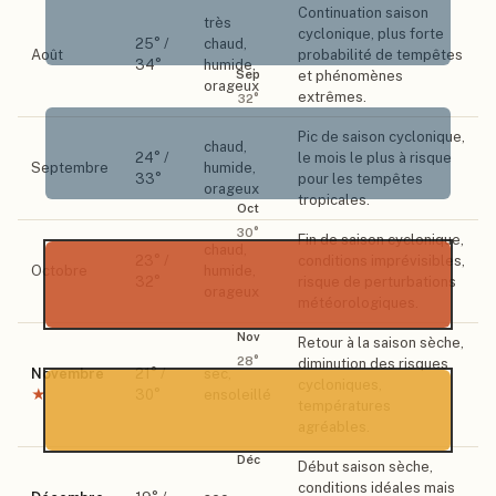
Continuation saison
très
cyclonique, plus forte
25
° /
chaud,
Août
probabilité de tempêtes
34
°
humide,
Sep
et phénomènes
orageux
extrêmes.
32
°
Pic de saison cyclonique,
chaud,
24
° /
le mois le plus à risque
Septembre
humide,
33
°
pour les tempêtes
orageux
tropicales.
Oct
30
°
Fin de saison cyclonique,
chaud,
23
° /
conditions imprévisibles,
Octobre
humide,
32
°
risque de perturbations
orageux
météorologiques.
Nov
Retour à la saison sèche,
28
°
diminution des risques
Novembre
21
° /
sec,
cycloniques,
★
30
°
ensoleillé
températures
agréables.
Déc
Début saison sèche,
conditions idéales mais