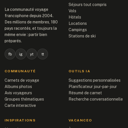
Séjours tout compris
La communauté voyage
Vols
francophone depuis 2004.
Hôtels
Des millions de membres, 180
Locations
pays racontés, et toujours la
Campings
même envie : partir bien
Stations de ski
préparés.
fb
ig
yt
tt
COMMUNAUTÉ
OUTILS IA
Carnets de voyage
Suggestions personnalisées
Albums photos
Planificateur jour-par-jour
Avis voyageurs
Résumé de carnet
Groupes thématiques
Recherche conversationnelle
Carte interactive
INSPIRATIONS
VACANCEO