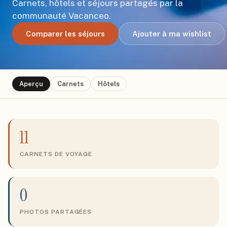
Carnets, hôtels et séjours partagés par la
communauté Vacanceo.
Comparer les séjours
Ajouter à ma wishlist
Aperçu
Carnets
Hôtels
11
CARNETS DE VOYAGE
0
PHOTOS PARTAGÉES