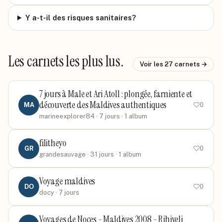
Y a-t-il des risques sanitaires?
Les carnets les plus lus.
Voir les
27
carnets →
7 jours à Male et Ari Atoll : plongée, farniente et
découverte des Maldives authentiques
MA
0
marineexplorer84
· 7 jours
· 1 album
filitheyo
GR
0
grandesauvage
· 31 jours
· 1 album
Voyage maldives
DO
0
docy
· 7 jours
Voyages de Noces - Maldives 2008 - Rihiveli