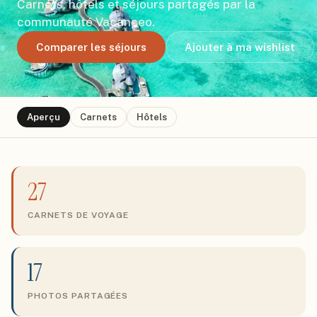
Carnets, hôtels et séjours partagés par la
communauté Vacanceo.
Comparer les séjours
Ajouter à ma wishlist
Aperçu
Carnets
Hôtels
27
CARNETS DE VOYAGE
17
PHOTOS PARTAGÉES