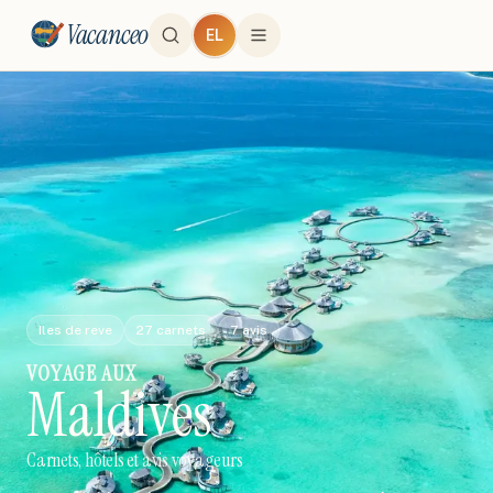
Vacanceo
EL
Iles de reve
27
carnets
7
avis
VOYAGE
AUX
Maldives
Carnets, hôtels et avis voyageurs