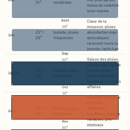
31
°
modérées
moins de visibilité
sous-marine
Août
Cœur de la
mousson, pluies
29
°
25
° /
humide, pluies
abondantes mais
Juin
29
°
fréquentes
épisodiques,
rarement toute la
journée, tarifs bas
Sep
Saison des pluies
30
°
actives, mer agitée
25
° /
humide, pluies
par moments,
Juillet
29
°
fréquentes
faible affluence
touristique, bonnes
affaires
Oct
31
°
Humidité maximale
et pluies
25
° /
humide, pluies
régulières,
Août
29
°
fréquentes
conditions marines
variables, prix
Nov
minimaux
30
°