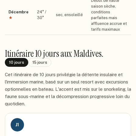
Début de haute
saison sèche,
Décembre
24
° /
conditions
sec, ensoleillé
★
30
°
parfaites mais
affluence accrue et
tarifs maximaux
Itinéraire
10 jours
aux Maldives
.
10
jours
15
jours
Cet itinéraire de 10 jours privilégie la détente insulaire et
l'immersion marine, basé sur un seul resort avec excursions
optionnelles en bateau. L'accent est mis sur le snorkeling, la
faune sous-marine et la décompression progressive loin du
quotidien.
J
1