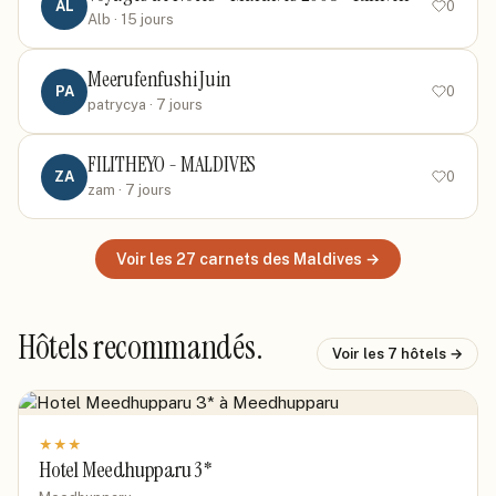
AL
0
Alb
· 15 jours
Meerufenfushi Juin
PA
0
patrycya
· 7 jours
FILITHEYO - MALDIVES
ZA
0
zam
· 7 jours
Voir les
27
carnets
des Maldives
→
Hôtels recommandés.
Voir les
7
hôtels →
★
★
★
Hotel Meedhupparu 3*