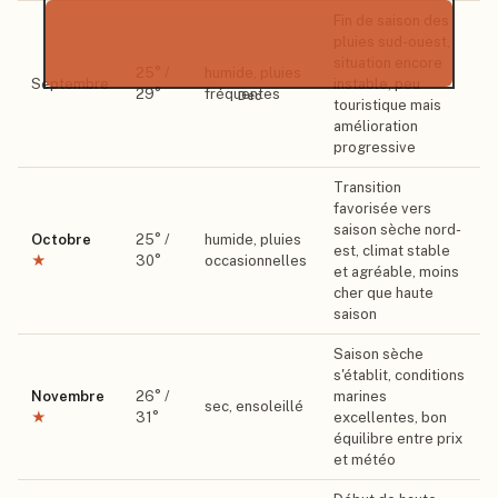
Fin de saison des
pluies sud-ouest,
situation encore
25
° /
humide, pluies
Septembre
instable, peu
29
°
fréquentes
Déc
touristique mais
amélioration
progressive
Transition
favorisée vers
saison sèche nord-
Octobre
25
° /
humide, pluies
est, climat stable
★
30
°
occasionnelles
et agréable, moins
cher que haute
saison
Saison sèche
s'établit, conditions
Novembre
26
° /
marines
sec, ensoleillé
★
31
°
excellentes, bon
équilibre entre prix
et météo