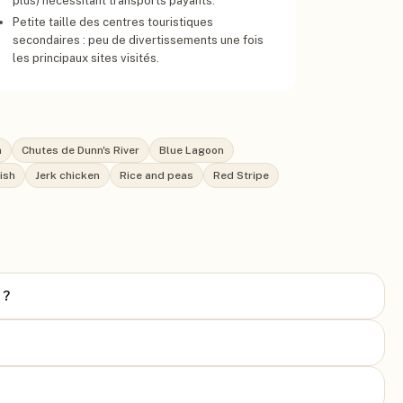
plus) nécessitant transports payants.
Petite taille des centres touristiques
secondaires : peu de divertissements une fois
les principaux sites visités.
n
Chutes de Dunn's River
Blue Lagoon
ish
Jerk chicken
Rice and peas
Red Stripe
 ?