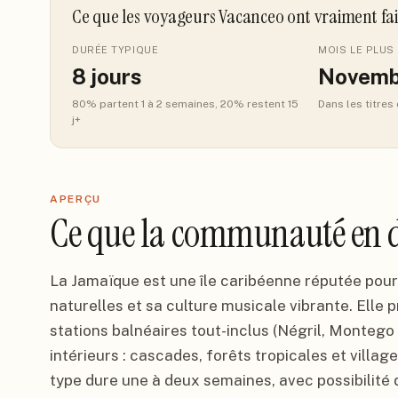
Ce que les voyageurs Vacanceo ont vraiment fa
DURÉE TYPIQUE
MOIS LE PLUS 
8
jours
Novemb
80
% partent 1 à 2 semaines
, 20% restent 15
Dans les titres
j+
APERÇU
Ce que la communauté en d
La Jamaïque est une île caribéenne réputée pour
naturelles et sa culture musicale vibrante. Elle
stations balnéaires tout-inclus (Négril, Monteg
intérieurs : cascades, forêts tropicales et villag
type dure une à deux semaines, avec possibilité 