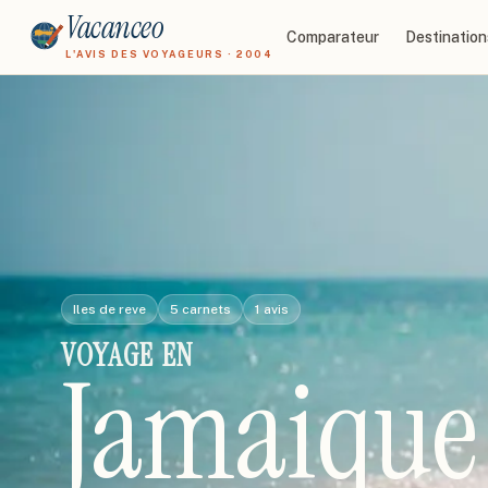
Vacanceo
Comparateur
Destination
L'AVIS DES VOYAGEURS · 2004
Iles de reve
5
carnets
1
avis
VOYAGE
EN
Jamaique