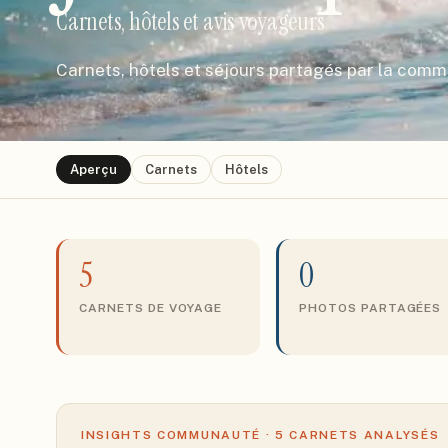
Carnets, hôtels et avis voyageurs
Carnets, hôtels et séjours partagés par la com
Aperçu
Carnets
Hôtels
5
0
CARNETS DE VOYAGE
PHOTOS PARTAGÉES
INSIGHTS COMMUNAUTÉ ·
5
CARNETS ANALYSÉS