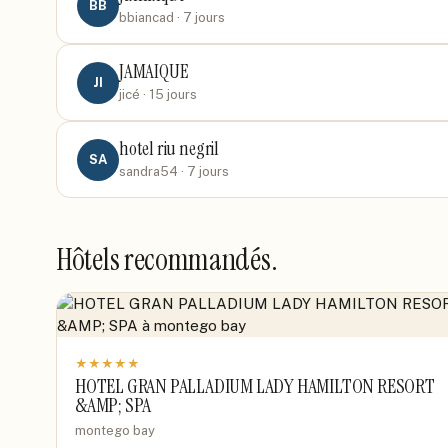
BB
bbiancad
· 7 jours
JAMAIQUE
JI
jicé
· 15 jours
hotel riu negril
SA
sandra54
· 7 jours
Hôtels recommandés.
★
★
★
★
★
HOTEL GRAN PALLADIUM LADY HAMILTON RESORT
&AMP; SPA
montego bay